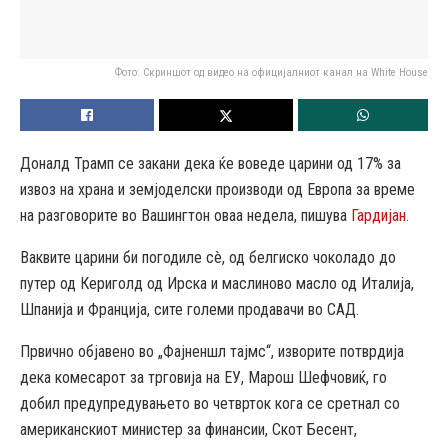
Фото: Скриншот од видео на официјалниот канал на White House
Доналд Трамп се закани дека ќе воведе царини од 17% за
извоз на храна и земјоделски производи од Европа за време
на разговорите во Вашингтон оваа недела, пишува
Гардијан.
Ваквите царини би погодиле сè, од белгиско чоколадо до
путер од Кериголд од Ирска и маслиново масло од Италија,
Шпанија и Франција, сите големи продавачи во САД.
Првично објавено во „Фајненшл тајмс“, изворите потврдија
дека комесарот за трговија на ЕУ, Марош Шефчовиќ, го
добил предупредувањето во четврток кога се сретнал со
американскиот министер за финансии, Скот Бесент,