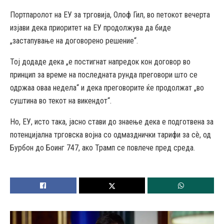
Портпаролот на ЕУ за трговија, Олоф Гил, во петокот вечерта
изјави дека приоритет на ЕУ продолжува да биде
„застапување на договорено решение“.
Тој додаде дека „е постигнат напредок кон договор во
принцип за време на последната рунда преговори што се
одржаа оваа недела“ и дека преговорите ќе продолжат „во
суштина во текот на викендот“.
Но, ЕУ, исто така, јасно стави до знаење дека е подготвена за
потенцијална трговска војна со одмазднички тарифи за сè, од
Бурбон до Боинг 747, ако Трамп се повлече пред среда.