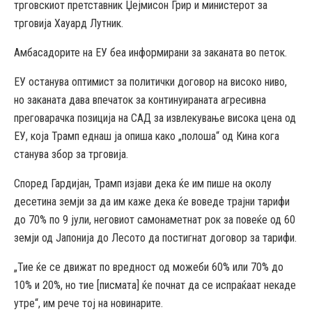
трговскиот претставник Џејмисон Грир и министерот за
трговија Хауард Лутник.
Амбасадорите на ЕУ беа информирани за заканата во петок.
ЕУ останува оптимист за политички договор на високо ниво,
но заканата дава впечаток за континуираната агресивна
преговарачка позиција на САД за извлекување висока цена од
ЕУ, која Трамп еднаш ја опиша како „полоша“ од Кина кога
станува збор за трговија.
Според Гардијан, Трамп изјави дека ќе им пише на околу
десетина земји за да им каже дека ќе воведе трајни тарифи
до 70% по 9 јули, неговиот самонаметнат рок за повеќе од 60
земји од Јапонија до Лесото да постигнат договор за тарифи.
„Тие ќе се движат по вредност од можеби 60% или 70% до
10% и 20%, но тие [писмата] ќе почнат да се испраќаат некаде
утре“, им рече тој на новинарите.