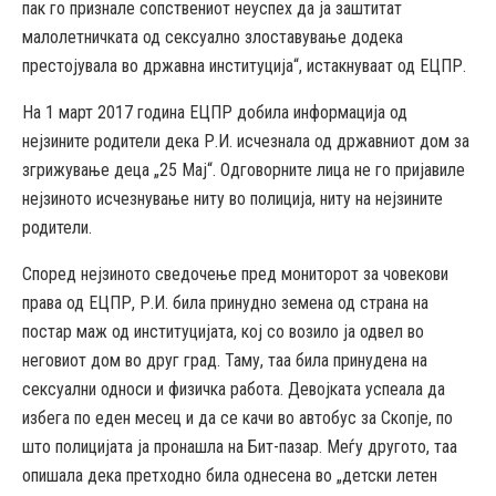
пак го признале сопствениот неуспех да ја заштитат
малолетничката од сексуално злоставување додека
престојувала во државна институција“, истакнуваат од ЕЦПР.
На 1 март 2017 година ЕЦПР добила информација од
нејзините родители дека Р.И. исчезнала од државниот дом за
згрижување деца „25 Мај“. Одговорните лица не го пријавиле
нејзиното исчезнување ниту во полиција, ниту на нејзините
родители.
Според нејзиното сведочење пред мониторот за човекови
права од ЕЦПР, Р.И. била принудно земена од страна на
постар маж од институцијата, кој со возило ја одвел во
неговиот дом во друг град. Таму, таа била принудена на
сексуални односи и физичка работа. Девојката успеала да
избега по еден месец и да се качи во автобус за Скопје, по
што полицијата ја пронашла на Бит-пазар. Меѓу другото, таа
опишала дека претходно била однесена во „детски летен