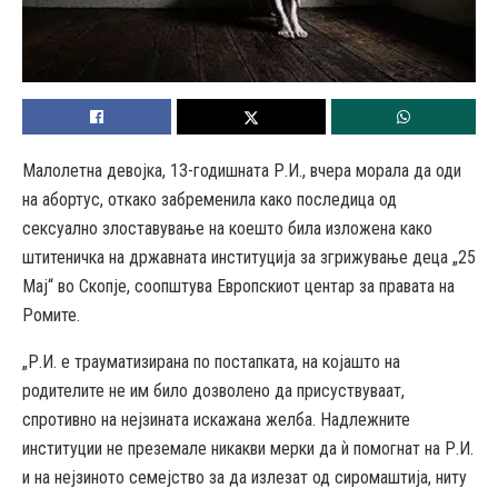
Малолетна девојка, 13-годишната Р.И., вчера морала да оди
на абортус, откако забременила како последица од
сексуално злоставување на коешто била изложена како
штитеничка на државната институција за згрижување деца „25
Мај“ во Скопје, соопштува Европскиот центар за правата на
Ромите.
„Р.И. е трауматизирана по постапката, на којашто на
родителите не им било дозволено да присуствуваат,
спротивно на нејзината искажана желба. Надлежните
институции не преземале никакви мерки да ѝ помогнат на Р.И.
и на нејзиното семејство за да излезат од сиромаштија, ниту