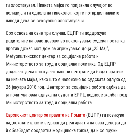
ги злоставувал. Нивната мајка го пријавила случајот во
полиција и ги однела на гинеколог, кој ги потврдил нивните
наводи дека се сексуално злоставувани.
Врз основа на овие три случаи, ЕЦПР ги поддржува
родителите на овие девојки во покренување судска постапка
против државниот дом за згрижување деца „25 Мај“,
Меѓуопштинскиот центар за социјална работа и
Министерството за труд и социјална политика. Од ЕЦПР
додаваат дека вложуваат напори сестрите да бидат вратени
на нивната мајка, како што е наложено во судската одлука од
26 јануари 2018 год. Центарот за социјална работа одбива да
ја почитува оваа одлука на судот и ЕРРЦ поднесе жалба пред
Министерството за труд и социјална работа.
Европскиот центар за правата на Ромите
(ЕЦПР) ги повикува
надлежните власти веднаш да реагираат и на оваа девојка да
ѝ обезбедат соодветна медицинска грижа, да и се пружи