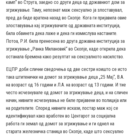
камп“ во Струга, заедно со други деца од државниот дом за
згрижување. Таму, непознат маж сексуално ја злоставувал,
пред да биде вратена назад во Скопје. Кога ги пријавила овие
злоставувања кај згрижувачите од државната институција,
била обвинета дека лаже и дека ги измислува настаните.
Потоа, Р.И. била пренесена во друга државна институција за
згрижување „Ранка Милановиќ“ во Скопје, каде открила дека
останала бремена како резултат на сексуалното насилство.
ЕЦПР доби слични сведочења од две сестри коишто се исто
така штитенички на домот за згрижување деца „25 Мај“, В.А.
на возраст од 16 години и Л.А. на возраст од 13 години. И тие
често исчезнувале од домот за згрижување деца, и на сличен
начин, нивните исчезнувања не биле пријавени во полиција или
на родителите. Според нивните искази, постар маж кој се
идентификувал како вработен во Центарот за социјална
работа ги земал од домот за згрижување и ги однел на
старата железничка станица во Скопје, каде што сексуално