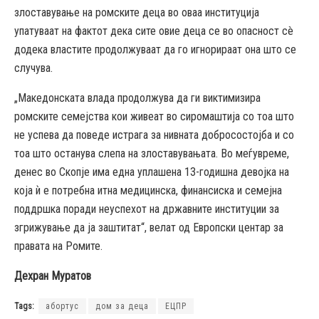
злоставување на ромските деца во оваа институција
упатуваат на фактот дека сите овие деца се во опасност сè
додека властите продолжуваат да го игнорираат она што се
случува.
„Македонската влада продолжува да ги виктимизира
ромските семејства кои живеат во сиромаштија со тоа што
не успева да поведе истрага за нивната добросостојба и со
тоа што останува слепа на злоставувањата. Во меѓувреме,
денес во Скопје има една уплашена 13-годишна девојка на
која ѝ е потребна итна медицинска, финансиска и семејна
поддршка поради неуспехот на државните институции за
згрижување да ја заштитат“, велат од Европски центар за
правата на Ромите.
Дехран Муратов
Tags:
абортус
дом за деца
ЕЦПР