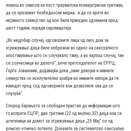
помош во смисла на пост-трауматски психијатриски третман,
да се преземат безбедносни мерки, и да се врати во
нејзиното семејство од кое била принудно одземена пред
шест години, поради сиромаштија.
„Во најдобар случај, одговорните лица од овој дом за
згрижување деца биле небрежни во однос на сексуалното
злоставување што се случувало таму, а во најлош случај, тие
се соучесници во делото“, рече претседателот на ЕРРЦ,
Ѓорѓе Јовановиќ, додавајќи дека „овие девојки и нивните
семејства се исклучително храбри во нивните напори да ги
изведат пред суд одговорните кои дозволиле ова да се
случува“.
Според барањето за слободен пристап до информации што
го испрати ЕЦПР, две третини (22 од вкупно 32) деца кои се
штитеници на домот за згрижување деца „25 Мај“ се од
ромско етничко потекло. Доказите за систематско сексуално