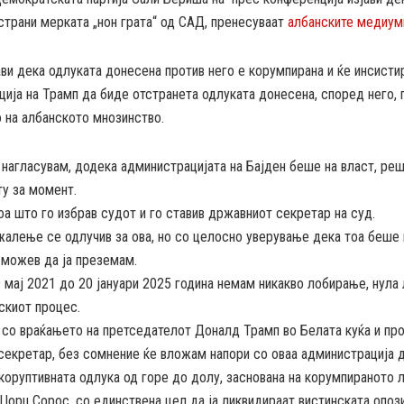
страни мерката „нон грата“ од САД, пренесуваат
албанските медиум
ви дека одлуката донесена против него е корумпирана и ќе инсистир
ија на Трамп да биде отстранета одлуката донесена, според него, 
 на албанското мнозинство.
 нагласувам, додека администрацијата на Бајден беше на власт, реш
у за момент.
а што го избрав судот и го ставив државниот секретар на суд.
жалење се одлучив за ова, но со целосно уверување дека тоа беше 
 можев да ја преземам.
9 мај 2021 до 20 јануари 2025 година немам никакво лобирање, нула
скиот процес.
 со враќањето на претседателот Доналд Трамп во Белата куќа и пр
екретар, без сомнение ќе вложам напори со оваа администрација д
оруптивната одлука од горе до долу, заснована на корумпираното 
Џорџ Сорос, со единствена цел да ја ликвидираат вистинската опози