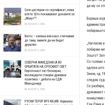
да му се от
Сите цистерни со сертификат, нема
штета: Што покажуваат доказите за
Бериша изја
„Мазут“?
администрац
AUGUST 6, 2026
лобирањето
Ватос – капина или како стигнавме
до таму, змиите да ни бидат
„Нагласив и
друштво
лобирам нит
AUGUST 6, 2026
Зошто? Зато
Со големо 
СЕВЕРНА МАКЕДОНИЈА ВО
ОРБИТАТА НА СРПСКИОТ СВЕТ:
одлука што
Европскиот пат блокиран,
Значи, од 1
изолацијата станува државна
политика – дебата на СДА
следев суд
Македонија
Се разбира,
AUGUST 5, 2026
државниот с
поништиме к
РУСКИ ТЕРОР ВРЗ КИЈИВ: Најмалку
Еди Рама и 