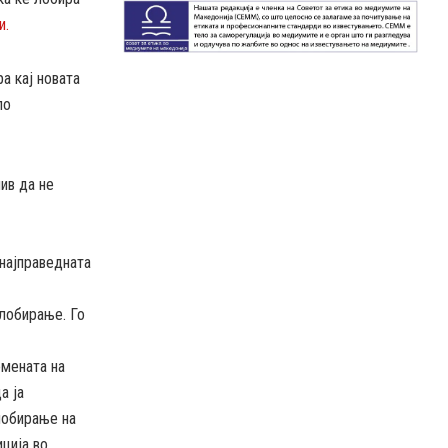
и.
а кај новата
по
ив да не
најправедната
 лобирање. Го
омената на
а ја
лобирање на
ција во