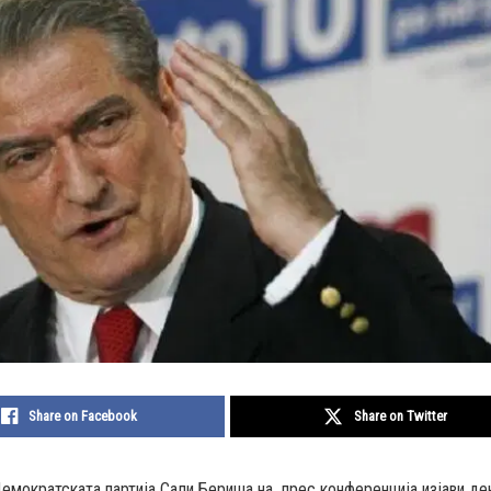
Share on Facebook
Share on Twitter
емократската партија Сали Бериша на прес конференција изјави де