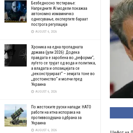
Безбедносно тестирање:
Напредните AI модели покажаа
автономно измамничко
однесување, експертите бараат
построга регулација
AUGUST 6, 2026
Хроника на една пропадната
држава (јули 2026): Додека
правдата е заробена во „реформи“,
луѓето се трујат од вода и политика,
а владата и опозицијата се
„реконструираат“ – земјата тоне во
„достоинство“ и молчи пред
Украина
AUGUST 6, 2026
По жестоките руски напади: НАТО
работи на итна испорака на
противвоздушна одбрана за
Украина
AUGUST 6, 2026
Шефот на Д