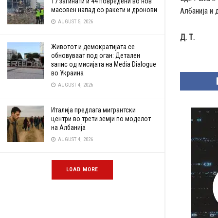
17 загинати и 44 повредени во нов
масовен напад со ракети и дронови
Албанија и 
AUGUST 5, 2026
Д. Т.
Животот и демократијата се
обновуваат под оган: Детален
запис од мисијата на Media Dialogue
во Украина
AUGUST 4, 2026
Италија предлага мигрантски
центри во трети земји по моделот
на Албанија
AUGUST 4, 2026
LOAD MORE