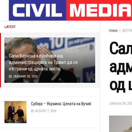
LATEST
Home
ВЕСТИ
Сал
Сали Бериша ќе лобира кај
адм
администрацијата на Трамп да се
отстрани од црната листа
JANUARY 24, 2025
од 
January 24, 20
Србија – Украина: Цената на Вучиќ
AUGUST 7, 2026