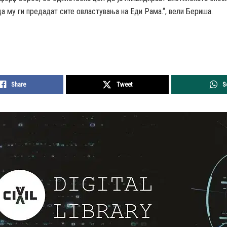
да му ги предадат сите овластувања на Еди Рама.“, вели Бериша.
Share
Tweet
S