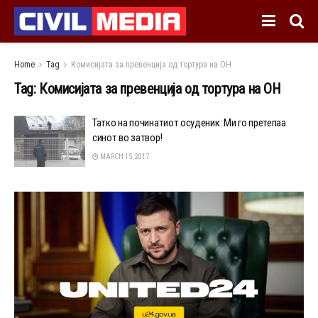
Home
Tag
Комисијата за превенција од тортура на ОН
Tag:
Комисијата за превенција од тортура на ОН
Татко на починатиот осуденик: Ми го претепаа
синот во затвор!
MARCH 15, 2017