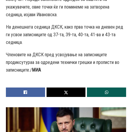
укажувачите, овие точки ќе ги поминеме на затворена
седница, изјави Ивановска.
На денешната седница ДКСК, како прва точка на дневен ред
ги усвои записниците од 37-та, 39-та, 40-та, 41-ва и 43-та
седница.
Членовите на ДКСК пред усвојување на записниците
продиксутураа за одредени технички грешки и прописти во
записниците./
МИА