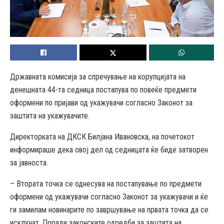
Државната комисија за спречување на корупцијата на
денешната 44-та седница постапува по повеќе предмети
оформени по пријави од укажувачи согласно Законот за
заштита на укажувачите.
Директорката на ДКСК Билјана Ивановска, на почетокот
информираше дека овој дел од седницата ќе биде затворен
за јавноста.
– Втората точка се однесува на постапување по предмети
оформени од укажувачи согласно Законот за укажувачи и ќе
ги замилам новинарите по завршување на првата точка да се
исклучат. Поради законските одредби за заштита на