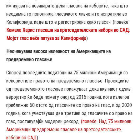
им изјави на новинарите дека гласала на изборите, така што
неодамна го пополнила гласачкото ливче и го испратила во
Калифорнија, каде што е регистрирана како гласач. (повеќе:
Камала Харис гласаше на претседателските избори во САД:
Мојот глас веќе патува за Калифорнија
)
Неочекувана висока излезност на Американците на
предвремено гласање
Според последните податоци на 75 милиони Американци го
искористиле правото на предвремено гласање. Проекциите
од предвременото гласање покажуваат дека вкупниот одѕив
веројатно ќе биде помеѓу оној од 2016 година, кога излегоа
приближно 60 отсто од гласачите со право на глас, и од 2020
година, кога учествуваа две третини од гласачите со право на
глас, поставувајќи модерен рекорд.
(повеќе: Над 75 милиони
Американци предвремено гласале на претседателските
избори во САД
)