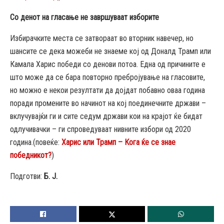
Со денот на гласање не завршуваат изборите
Избирачките места се затвораат во вторник навечер, но
шансите се дека можеби не знаеме кој од Доналд Трамп или
Камала Харис победи со денови потоа. Една од причините е
што може да се бара повторно пребројување на гласовите,
но можно е некои резултати да дојдат побавно оваа година
поради промените во начинот на кој поединечните држави –
вклучувајќи ги и сите седум држави кои на крајот ќе бидат
одлучивачки – ги спроведуваат нивните избори од 2020
година.(повеќе:
Харис или Трамп – Кога ќе се знае
победникот?
)
Подготви:
Б. Ј.