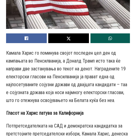
Камала Харис го поминува својот последен цел ден од
кампањата во Пенсилванија, а Доналд Трамп исто така ќе
направи две застанувања во текот на денот.
Наградените 19
електорски гласови на Пенсилванија ја прават една од
најпосетуваните сојузни држави од двајцата кандидати – таа
е сојузната држава која носи најмногу електорски гласови,
што го отежнува освојувањето на Белата куќа без неа.
Гласот на Харис патува за Калифорнија
Потпретседателката на САД и демократска кандидатка за
претстојните претседателски избори, Камала Харис, денеска