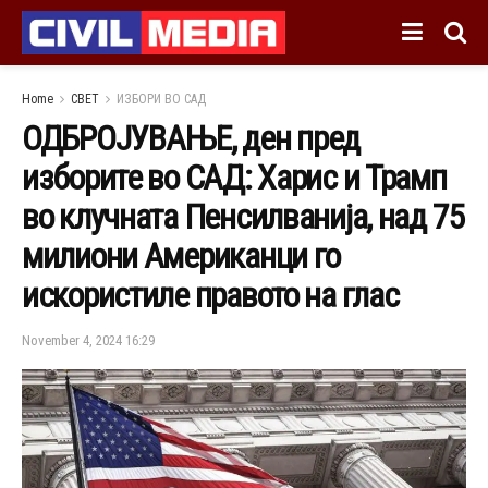
Home
СВЕТ
ИЗБОРИ ВО САД
ОДБРОЈУВАЊЕ, ден пред
изборите во САД: Харис и Трамп
во клучната Пенсилванија, над 75
милиони Американци го
искористиле правото на глас
November 4, 2024 16:29