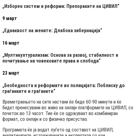
„Изборен систем и реформи: Препораките на ЦИВИЛ“
9 март
„Еднаквост на жените: Длабока хибернација“
16 март
„Мултикултурализам: Основа за развој, стабилност и
почитување на човековите права и слободи“
23 март
„Безбедноста и реформите во полицијата: Поблиску до
граѓанките и граѓаните“
Времетраењето на сите настани ќе биде 60-90 минути и ќе
бидат пренесувани во живо на онлајн платформите на ЦИВИЛ, со
почеток во 13 часот. Тие ќе се одржуваат во комбиниран
формат, со онлајн и со физичко присуство.
Програмата ќе ја водат луѓето од составот на ЦИВИЛ,
аналитичарите, истражувачите и експертите со кои