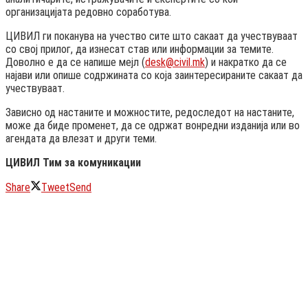
организацијата редовно соработува.
ЦИВИЛ ги поканува на учество сите што сакаат да учествуваат
со свој прилог, да изнесат став или информации за темите.
Доволно е да се напише мејл (
desk@civil.mk
) и накратко да се
најави или опише содржината со која заинтересираните сакаат да
учествуваат.
Зависно од настаните и можностите, редоследот на настаните,
може да биде променет, да се одржат вонредни изданија или во
агендата да влезат и други теми.
ЦИВИЛ Тим за комуникации
Share
Tweet
Send