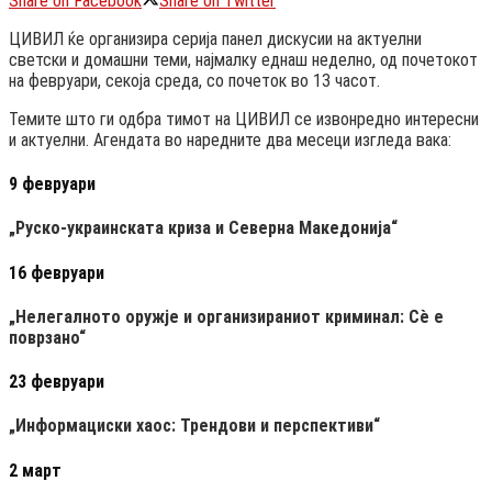
Share on Facebook
Share on Twitter
ЦИВИЛ ќе организира серија панел дискусии на актуелни
светски и домашни теми, најмалку еднаш неделно, од почетокот
на февруари, секоја среда, со почеток во 13 часот.
Темите што ги одбра тимот на ЦИВИЛ се извонредно интересни
и актуелни. Агендата во наредните два месеци изгледа вака:
9 февруари
„Руско-украинската криза и Северна Македонија“
16 февруари
„Нелегалното оружје и организираниот криминал: Сè е
поврзано“
23 февруари
„Информациски хаос: Трендови и перспективи“
2 март