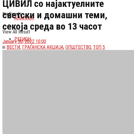
ЦИВИЛ со најактуелните
АНАЛИЗИ
светски и домашни теми,
View All Result
секоја среда во 13 часот
РЕГИОН
January 30, 2022 10:00
in
ВЕСТИ
,
ГРАЃАНСКА АКЦИЈА
,
ОПШТЕСТВО
,
ТОП 5
СВЕТ
ВОЈНА ВО УКРАИНА