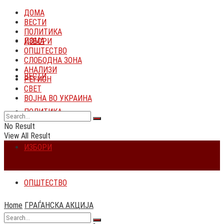
ДОМА
ВЕСТИ
ДОМА
ПОЛИТИКА
ИЗБОРИ
ОПШТЕСТВО
СЛОБОДНА ЗОНА
ВЕСТИ
АНАЛИЗИ
РЕГИОН
СВЕТ
ПОЛИТИКА
ВОЈНА ВО УКРАИНА
No Result
ИЗБОРИ
View All Result
ОПШТЕСТВО
СЛОБОДНА ЗОНА
Home
ГРАЃАНСКА АКЦИЈА
No Result