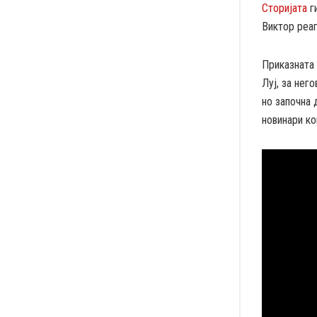
Сторијата
ги
Виктор реаг
Приказната
Луј, за нег
но започна 
новинари к