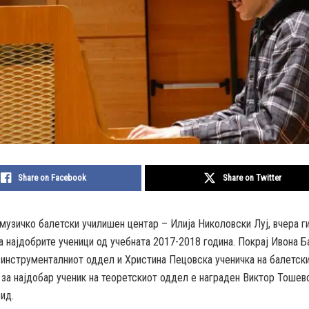
Share on Facebook
Share on Twitter
узичко балетски училишен центар – Илија Николовски Луј, вчера г
а најдобрите ученици од учебната 2017-2018 година. Покрај Ивона Б
 инструменталниот оддел и Христина Пецовска ученичка на балетск
 за најдобар ученик на теоретскиот оддел е награден Виктор Тошевс
ид.