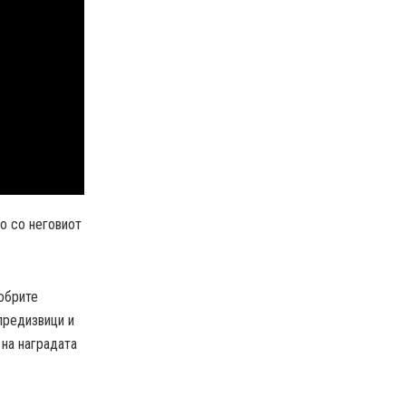
о со неговиот
обрите
 предизвици и
 на наградата