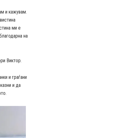
ам и кажувам.
авистина
стина ми е
 благодарна на
ори Виктор.
нки и граѓани
казни и да
ото.