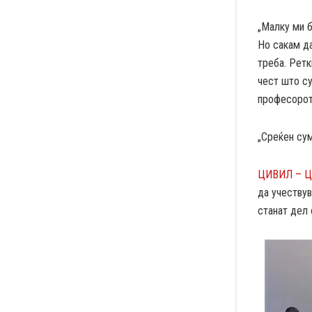
„Малку ми 
Но сакам д
треба. Рет
чест што су
професорот 
„Среќен сум
ЦИВИЛ – Це
да учествув
станат дел 