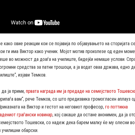
е како овие реакции кои се појавија по објавувањето на сторијата с
кои ги има Виктор како ученик. Мојот мотив произлезе од еден моме
еше во можност да доаѓа на училиште, бидејќи немаше услови. Спр
огромни средства за патни трошоци, а ја водат оваа држава, едно 
чилиште“, изјави Темков.
 да ја прими,
првата награда им ја предаде на семејството Тошевск
припаѓа вам“, рече Темков, со што предизвика громогласен аплауз о
Приказната на Виктор и гестот на неговиот професор,
го поттикна
адениот граѓански новинар
, кој сакаше да остане анонимен, да ја от
семејството Тошевски, со надеж дека барем малку ќе му олесни во
 училишни обврски.