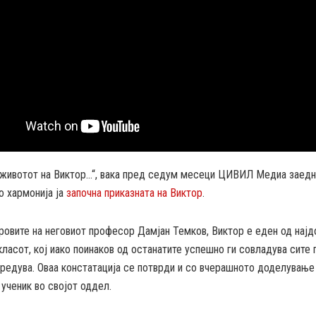
 животот на Виктор…“, вака пред седум месеци ЦИВИЛ Медиа заедн
о хармонија ја
започна приказната на Виктор
.
ровите на неговиот професор Дамјан Темков, Виктор е еден од најд
класот, кој иако поинаков од останатите успешно ги совладува сите
редува. Оваа констатација се потврди и со вчерашното доделување
 ученик во својот оддел.