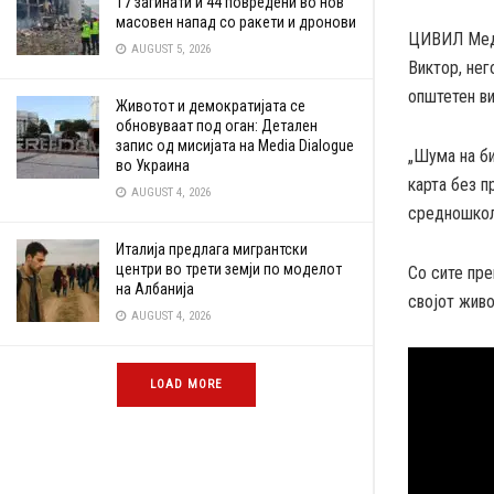
17 загинати и 44 повредени во нов
масовен напад со ракети и дронови
ЦИВИЛ Меди
AUGUST 5, 2026
Виктор, нег
општетен ви
Животот и демократијата се
обновуваат под оган: Детален
запис од мисијата на Media Dialogue
„Шума на би
во Украина
карта без п
AUGUST 4, 2026
средношкол
Италија предлага мигрантски
центри во трети земји по моделот
Со сите пре
на Албанија
својот живо
AUGUST 4, 2026
LOAD MORE