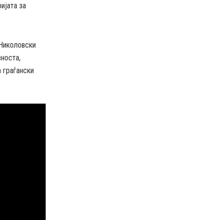
ијата за
 Николовски
вноста,
а граѓански