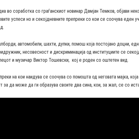
а во соработка со граѓанскиот новинар Дамјан Темков, објави неко
овите успеси но и секојдневните препреки со кои се соочува еден у
д.
лборди, автомобили, шахти, дупки, помош која постојано доцни, едн
ридружник, несовесност и дискриминација од институциите се секој
ецот и музичар Виктор Тошевски, кој е роден со оштетен вид.
преки на кои наидува се соочува со помошта од неговата мајка, која
т за да може да ги образува своите два сина, кои, за жал, се со ист