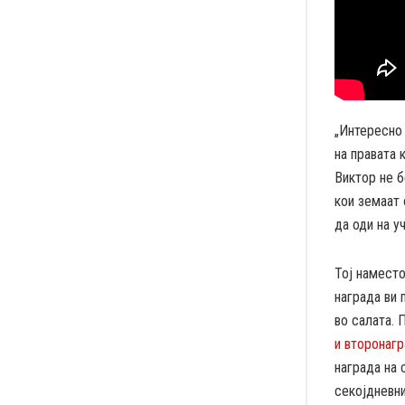
„Интересно 
на правата 
Виктор не б
кои земаат 
да оди на у
Тој наместо
награда ви 
во салата. 
и второнагр
награда на 
секојдневни