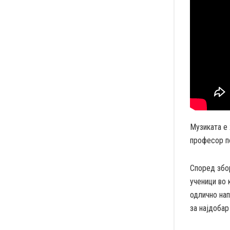
Музиката е
професор п
Според збо
ученици во 
одлично нап
за најдобар