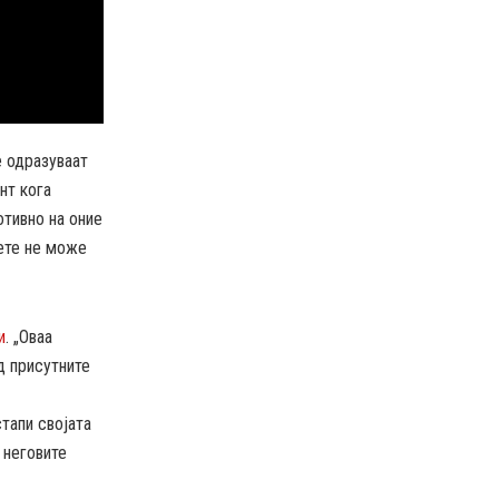
е одразуваат
нт кога
отивно на оние
дете не може
и
. „Оваа
д присутните
стапи својата
 неговите