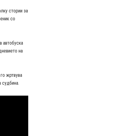
лку стории за
ченик со
а автобуска
дневието на
 го жртвува
а судбина.