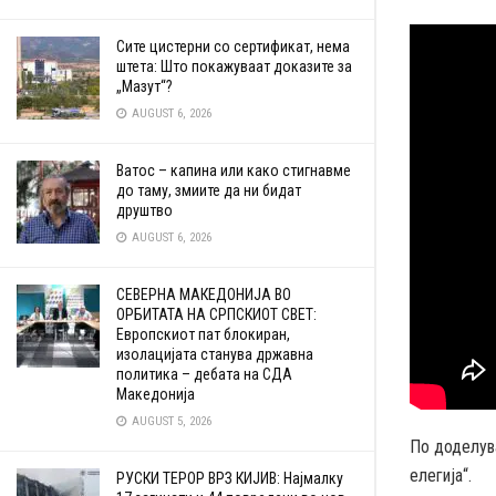
Сите цистерни со сертификат, нема
штета: Што покажуваат доказите за
„Мазут“?
AUGUST 6, 2026
Ватос – капина или како стигнавме
до таму, змиите да ни бидат
друштво
AUGUST 6, 2026
СЕВЕРНА МАКЕДОНИЈА ВО
ОРБИТАТА НА СРПСКИОТ СВЕТ:
Европскиот пат блокиран,
изолацијата станува државна
политика – дебата на СДА
Македонија
AUGUST 5, 2026
По доделува
елегија“.
РУСКИ ТЕРОР ВРЗ КИЈИВ: Најмалку