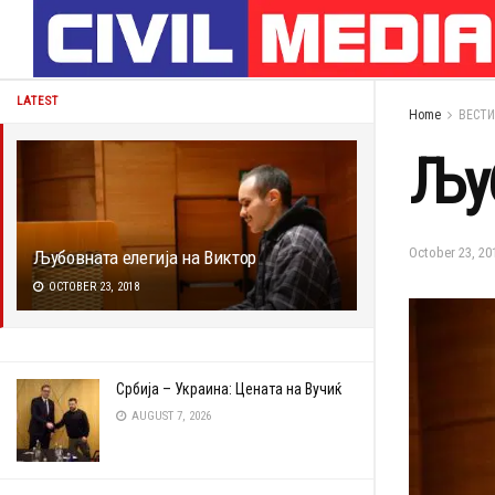
LATEST
Home
ВЕСТИ
Љуб
October 23, 20
Љубовната елегија на Виктор
OCTOBER 23, 2018
Србија – Украина: Цената на Вучиќ
AUGUST 7, 2026