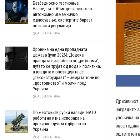
Безбедносно тестирање:
Напредните AI модели покажаа
автономно измамничко
однесување, експертите бараат
построга регулација
AUGUST 6, 2026
Хроника на една пропадната
држава (јули 2026): Додека
правдата е заробена во „реформи“,
луѓето се трујат од вода и политика,
а владата и опозицијата се
„реконструираат“ – земјата тоне во
„достоинство“ и молчи пред
Украина
AUGUST 6, 2026
Државниот м
наградите з
По жестоките руски напади: НАТО
ученичка на
работи на итна испорака на
противвоздушна одбрана за
оваа година
Украина
оштететен в
AUGUST 6, 2026