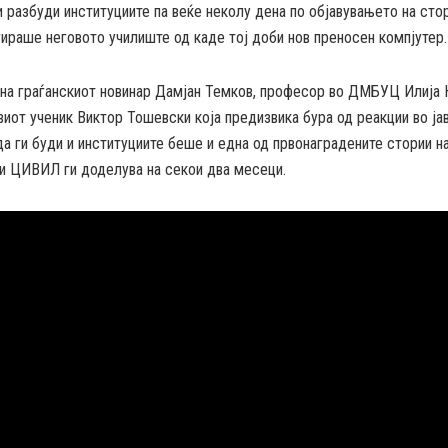
 разбуди институциите па веќе неколу дена по објавувањето на стор
ираше неговото училиште од каде тој доби нов преносен компјутер.
 на граѓанскиот новинар Дамјан Темков, професор во ДМБУЦ Илија
овиот ученик Виктор Тошевски која предизвика бура од реакции во ја
да ги буди и институциите беше и една од првонаградените стории н
ои ЦИВИЛ ги доделува на секои два месеци.