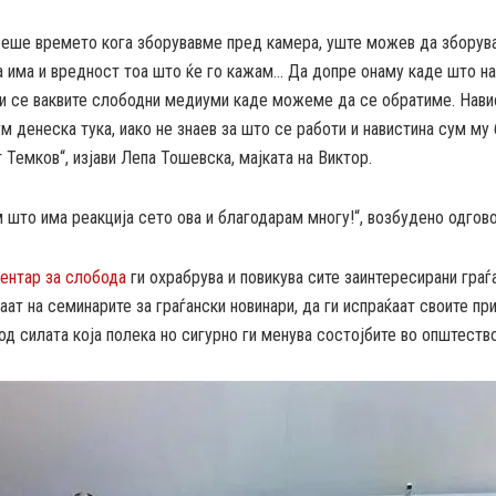
беше времето кога зборувавме пред камера, уште можев да зборув
а има и вредност тоа што ќе го кажам… Да допре онаму каде што н
ки се ваквите слободни медиуми каде можеме да се обратиме. Нави
м денеска тука, иако не знаев за што се работи и навистина сум му
Темков“, изјави Лепа Тошевска, мајката на Виктор.
 што има реакција сето ова и благодарам многу!“, возбудено одгов
нтар за слобода
ги охрабрува и повикува сите заинтересирани граѓа
аат на семинарите за граѓански новинари, да ги испраќаат своите при
од силата која полека но сигурно ги менува состојбите во општеств