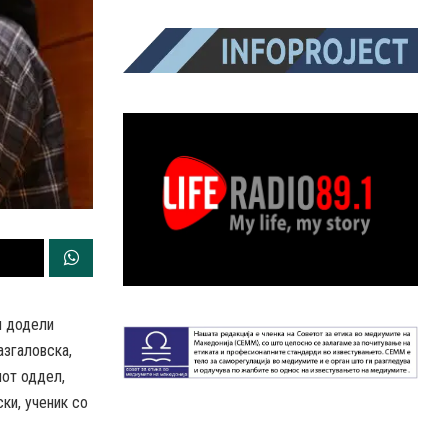
и додели
азгаловска,
иот оддел,
ки, ученик со