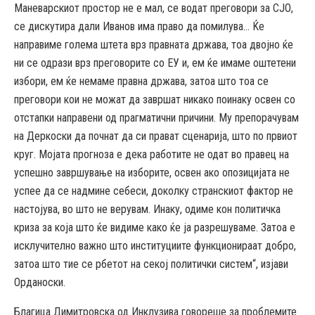
Маневарскиот простор не е мал, се водат преговори за СЈО,
се дискутира дали Иванов има право да помилува… Ќе
направиме голема штета врз правната држава, тоа двојно ќе
ни се одрази врз преговорите со ЕУ и, ем ќе имаме оштетени
избори, ем ќе немаме правна држава, затоа што тоа се
преговори кои не можат да завршат никако поинаку освен со
отстапки направени од прагматични причини. Му препорачувам
на Деркоски да почнат да си прават сценарија, што по првиот
круг. Мојата прогноза е дека работите не одат во правец на
успешно завршување на изборите, освен ако опозицијата не
успее да се надмине себеси, доколку странскиот фактор не
настојува, во што не верувам. Инаку, одиме кон политичка
криза за која што ќе видиме како ќе ја разрешуваме. Затоа е
исклучително важно што институциите функционираат добро,
затоа што тие се рбетот на секој политички систем“, изјави
Орданоски.
Благица Димитровска од Инклузива говореше за проблемите