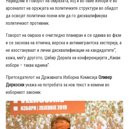
Највидлив е говорот на омразата, кој и во овие избори е во
арсеналот на оружјата на политичките структури во обидот
да освојат политички поени или да го дисквалификува
политичкиот противник.
Говорот на омраза е очигледно планиран и се одвива во фази
и се заснова на етничка, верска и антимигрантска хистерија, а
не изостануваат и лични дисквалификации на кандидатите“,
кажа, меѓу другото, Џабир Дерала на конференцијата „Какви
избори – таква иднина“.
Претседателот на Државната Изборна Комисија
Оливер
Деркоски
укажа на потребата за нов текст и измени во
изборниот законик.