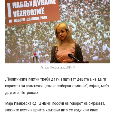
Ангела Петровска, ЦИВИЛ
„Политичките партии треба да ги заштитат децата а не да ги
користат за политички цели во изборни кампањи“, изјави, меѓу
другото, Петровска.
Маја Ивановска од ЦИВИЛ посочи на говорот на омразата,
лажните вести и црната кампања што се води и на овие