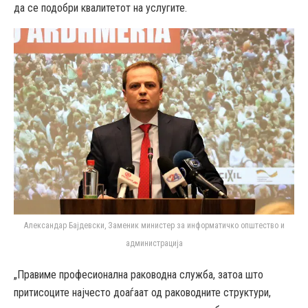
да се подобри квалитетот на услугите.
Александар Бајдевски, Заменик министер за информатичко општество и
администрација
„Правиме професионална раководна служба, затоа што
притисоците најчесто доаѓаат од раководните структури,