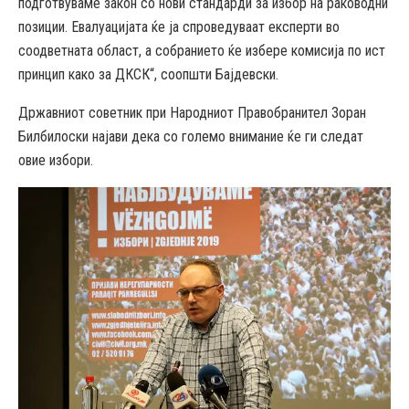
подготвуваме закон со нови стандарди за избор на раководни
позиции. Евалуацијата ќе ја спроведуваат експерти во
соодветната област, а собранието ќе избере комисија по ист
принцип како за ДКСК“, соопшти Бајдевски.
Државниот советник при Народниот Правобранител Зоран
Билбилоски најави дека со големо внимание ќе ги следат
овие избори.