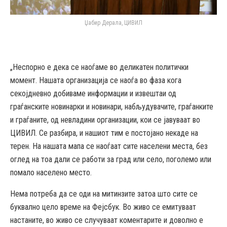
Џабир Дерала, ЦИВИЛ
„Неспорно е дека се наоѓаме во деликатен политички
момент. Нашата организација се наоѓа во фаза кога
секојдневно добиваме информации и извештаи од
граѓанските новинарки и новинари, набљудувачите, граѓанките
и граѓаните, од невладини организации, кои се јавуваат во
ЦИВИЛ. Се разбира, и нашиот тим е постојано некаде на
терен. На нашата мапа се наоѓаат сите населени места, без
оглед на тоа дали се работи за град или село, поголемо или
помало населено место.
Нема потреба да се оди на митинзите затоа што сите се
буквално цело време на Фејсбук. Во живо се емитуваат
настаните, во живо се случуваат коментарите и доволно е