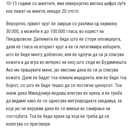
10-15 години со анкетите, има неверојатно висока цифра луѓе
кои лажат на анкети, некаде 20 отсто.
Веројатно, првиот круг ќе заврши со разлика од најмалку
30.000, а можеби и до 100.000 гласа, во корист на
Пендаровски. Дилемата ќе биде што ќе стори опозицијата,
дали ќе гласа на вториот круг и ќе ги легитимира изборите,
што ќе биде многу доблесно, или ќе одлучи да си ја спасува
кожата и да игра во интерес на оној што седи во Будимпешта.
Ако ме прашувате мене, јас мислам дека ќе си ја спасува
кожата. Дали ќе бидат тоа помали инциденти, или ќе биде тоа
бојкот, со што ќе биде тешко да се постигне цензусот. Тоа
значи дека Македонија веднаш влегува во криза, и ќе треба
да видиме како ќе се однесува меѓународната заедница, за
која јас не верувам дека ќе се вмеша во санирање на
состојбата. Тоа ќе биде криза од која ќе треба да се
излегува со преговори.