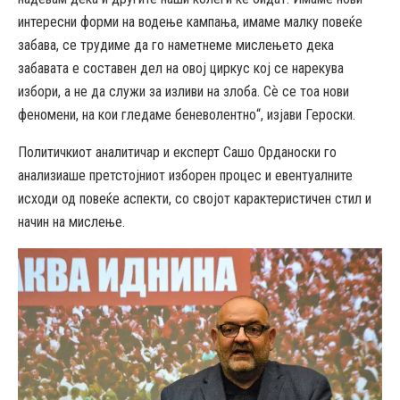
интересни форми на водење кампања, имаме малку повеќе
забава, се трудиме да го наметнеме мислењето дека
забавата е составен дел на овој циркус кој се нарекува
избори, а не да служи за изливи на злоба. Сѐ се тоа нови
феномени, на кои гледаме беневолентно“, изјави Героски.
Политичкиот аналитичар и експерт Сашо Орданоски го
анализиаше претстојниот изборен процес и евентуалните
исходи од повеќе аспекти, со својот карактеристичен стил и
начин на мислење.