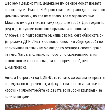
што нема демократија, додека не им се овозможат правата
на овие луѓе… Има во Изборниот законик право да се гласа во
домашни услови, но тоа не е право, тоа е ограничување.
Местото им е да гласаат таму каде што треба. Две години по
ред подготвуваме сликовити прикази на правилата за
гласање. По подготовката од наша страна, сега обврската си
ја презема ДИК. Лицата со попреченост изгубија доверба во
политичките партии и не можат да го остварат своето право
на глас. Затоа, апелирам, не носете по скратена постапка
закони кои ги засегаат лицата со попреченост“, рече
Димитровска.
Ангела Петровска од ЦИВИЛ, исто така, се осврна на правата
на лицата со попреченост, а фокусот на своето излагање го
насочи на злоупотребата на децата во изборни кампањи и за
политички цели.