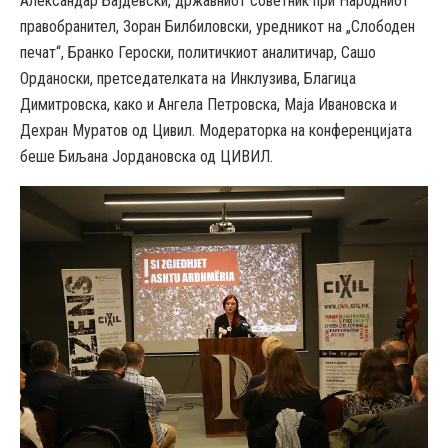
Александар Бајдевски, државниот советник при Народниот
правобранител, Зоран Билбиловски, уредникот на „Слободен
печат“, Бранко Героски, политичкиот аналитичар, Сашо
Орданоски, претседателката на Инклузива, Благица
Димитровска, како и Ангела Петровска, Маја Ивановска и
Дехран Муратов од Цивил. Модераторка на конференцијата
беше Биљана Јордановска од ЦИВИЛ.