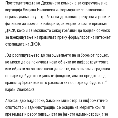
Претседателката на Државната комисија за спречување на
корупција Билјана Ивановска информираше за законските
ограничувања во употребата на државните ресурси и јавните
финансии за време на изборите, за мерките кои ги презема
ДКСК, како и за можноста секој граѓанин да пријави сомнеж
за прекршување на правилата преку формуларот на интернет
страницата на ДКСК.
„Од распишувањето до завршувањето на изборниот процес,
не може да се почнуваат нови објекти во инфраструктурата
или објекти за општествени дејности, како школи и градинки,
со пари од буџетот и јавните фондови, или со средства од
правни субјекти кои што располагаат со пари од буџетот…“,
изјави Ивановска.
Александар Бајдевски, Заменик министер за информатичко
општество и администрација, се осврна на мерките кои ги
преземаат и реорганизацијата на јавната администрација за