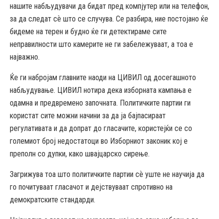
нашите набљудувачи да бидат пред компјутер или на телефон,
за да следат сѐ што се случува. Се разбира, ние постојано ќе
бидеме на терен и будно ќе ги детектираме сите
неправилности што камерите не ги забележуваат, а тоа е
најважно.
Ќе ги набројам главните наоди на ЦИВИЛ од досегашното
набљудување. ЦИВИЛ нотира дека изборната кампања е
одамна и предвремено започната. Политичките партии ги
користат сите можни начини за да ја бајпасираат
регулативата и да допрат до гласачите, користејќи се со
големиот број недостатоци во Изборниот законик кој е
преполн со дупки, како швајцарско сирење.
Загрижува тоа што политичките партии сѐ уште не научија да
го почитуваат гласачот и дејствуваат спротивно на
демократските стандарди.