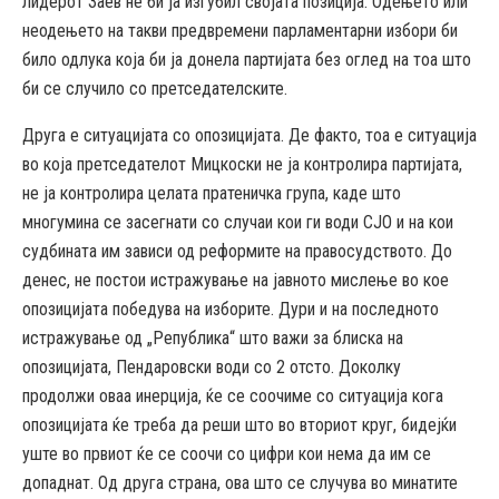
лидерот Заев не би ја изгубил својата позиција. Одењето или
неодењето на такви предвремени парламентарни избори би
било одлука која би ја донела партијата без оглед на тоа што
би се случило со претседателските.
Друга е ситуацијата со опозицијата. Де факто, тоа е ситуација
во која претседателот Мицкоски не ја контролира партијата,
не ја контролира целата пратеничка група, каде што
многумина се засегнати со случаи кои ги води СЈО и на кои
судбината им зависи од реформите на правосудството. До
денес, не постои истражување на јавното мислење во кое
опозицијата победува на изборите. Дури и на последното
истражување од „Република“ што важи за блиска на
опозицијата, Пендаровски води со 2 отсто. Доколку
продолжи оваа инерција, ќе се соочиме со ситуација кога
опозицијата ќе треба да реши што во вториот круг, бидејќи
уште во првиот ќе се соочи со цифри кои нема да им се
допаднат. Од друга страна, ова што се случува во минатите