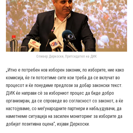
Оливер Деркоски, Претседател на ДИК
„Итно е потребен нов изборен законик, по изборите, ние како
комисија, ќе ги потсетиме сите кои треба да се вклучат во
процесот и ќе понудиме предлози за добар законски текст.
ДИК ќе направи сѐ за изборниот процес да биде добро
организиран, да се спроведе во согласност со законот, а ќе
настојуваме, со меѓународните партнери и набљудувачи, да
наметнеме ситуација на засилен мониторинг за изборите да
добијат позитивна оцена“, изјави Деркоски.