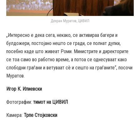
Дехран Муратов, ЦИВИЛ
„Интересно е дека сега, некако, се активираа багери и
булдожери, постојано нешто се гради, се полнат дупки,
посебно каде што живеат Роми. Министрите и директорите
се тоа само во работно време, а потоа се однесуваат како
слободни граѓани и ветуваат сѐ и сешто на граѓаните“, посочи
Муратов.
Игор К. Илиевски
Фотографии:
тимот на ЦИВИЛ
Камера:
Трпе Стојковски