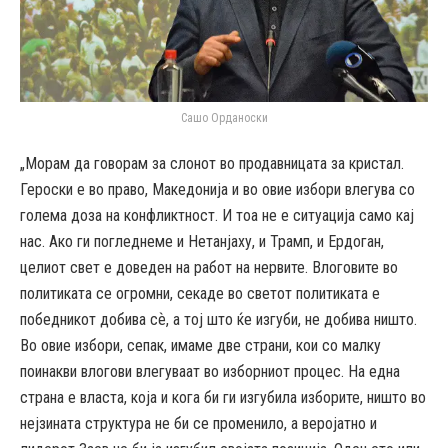
Сашо Орданоски
„Морам да говорам за слонот во продавницата за кристал.
Героски е во право, Македонија и во овие избори влегува со
голема доза на конфликтност. И тоа не е ситуација само кај
нас. Ако ги погледнеме и Нетанјаху, и Трамп, и Ердоган,
целиот свет е доведен на работ на нервите. Влоговите во
политиката се огромни, секаде во светот политиката е
победникот добива сѐ, а тој што ќе изгуби, не добива ништо.
Во овие избори, сепак, имаме две страни, кои со малку
поинакви влогови влегуваат во изборниот процес. На една
страна е власта, која и кога би ги изгубила изборите, ништо во
нејзината структура не би се променило, а веројатно и