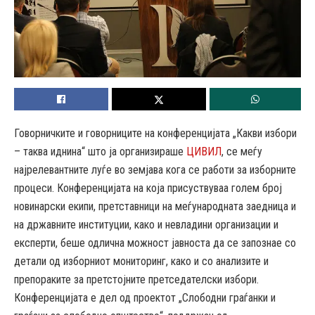
Говорничките и говорниците на конференцијата „Какви избори
– таква иднина“ што ја организираше
ЦИВИЛ
, се меѓу
најрелевантните луѓе во земјава кога се работи за изборните
процеси. Конференцијата на која присуствуваа голем број
новинарски екипи, претставници на меѓународната заедница и
на државните институции, како и невладини организации и
експерти, беше одлична можност јавноста да се запознае со
детали од изборниот мониторинг, како и со анализите и
препораките за претстојните претседателски избори.
Конференцијата е дел од проектот „Слободни граѓанки и