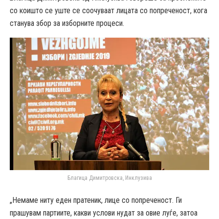
со коишто се уште се соочуваат лицата со попреченост, кога
станува збор за изборните процеси.
Благица Димитровска, Инклузива
„Немаме ниту еден пратеник, лице со попреченост. Ги
прашувам партиите, какви услови нудат за овие луѓе, затоа