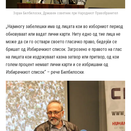
Зоран Билбилоски, Државен советник при Народниот Правобранител
„Најмногу забелешки има од лицата кои во изборниот период
обновуваат или вадат лични карти. Ниту едно од тие лица не
може да си го оствари своето гласачко право, бидејќи се
бришат од Избирачкиот список. Загрозено е правото на глас
на лицата кои издржуваат казна затвор или притвор, од кои
голем процент немаат лични карти и се избришани од
Избирачкиот список“ – рече Билбилоски.