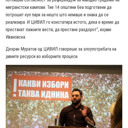
мигранстски кампови. Тие 14 општини беа подготвени да
потрошат куп пари за нешто што немаше и онака да се
реализира. И ЦИВИЛ го констатира истото, дека е време да
престанат лажните вести, да престане раздорот“, изјави
Ивановска.
Дехран Муратов од ЦИВИЛ говореше за злоупотребата на
јавните ресурси во изборните процеси.