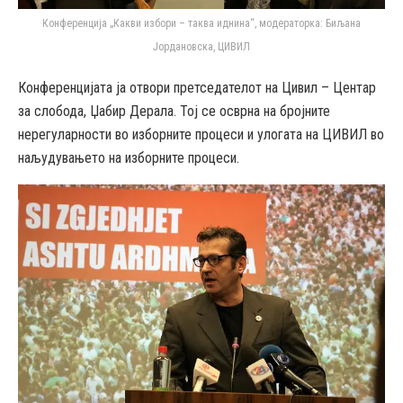
Конференција „Какви избори – таква иднина“, модераторка: Биљана
Јордановска, ЦИВИЛ
Конференцијата ја отвори претседателот на Цивил – Центар
за слобода, Џабир Дерала. Тој се осврна на бројните
нерегуларности во изборните процеси и улогата на ЦИВИЛ во
наљудувањето на изборните процеси.