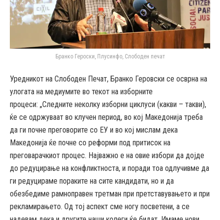
Бранко Героски, Плусинфо, Слободен печат
Уредникот на Слободен Печат, Бранко Геровски се осврна на
улогата на медиумите во текот на изборните
процеси: „Следните неколку изборни циклуси (какви – такви),
ќе се одржуваат во клучен период, во кој Македонија треба
да ги почне преговорите со ЕУ и во кој мислам дека
Македонија ќе почне со реформи под притисок на
преговарачкиот процес. Најважно е на овие избори да дојде
до редуцирање на конфликтноста, и поради тоа одлучивме да
ги редуцираме пораките на сите кандидати, но и да
обезбедиме рамноправен третман при претставувањето и при
рекламирањето. Од тој аспект сме ногу посветени, а се
надевам дека и другите наши колеги ќе бидат. Имаме нови