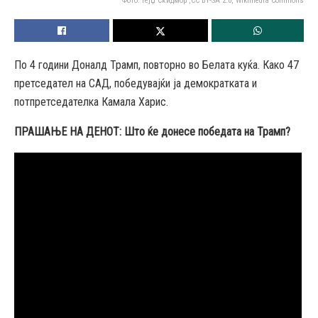
Фото: Гејџ Скидмор ,CC BY-SA 2.0, Wikimedia Commons
По 4 години Доналд Трамп, повторно во Белата куќа. Како 47
претседател на САД, победувајќи ја демократката и
потпретседателка Камала Харис.
ПРАШАЊЕ НА ДЕНОТ: Што ќе донесе победата на Трамп?