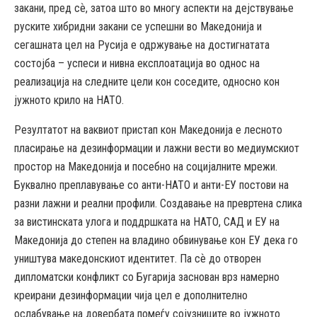
закани, пред сѐ, затоа што во многу аспекти на дејствување
руските хибридни закани се успешни во Македонија и
сегашната цел на Русија е одржување на достигнатата
состојба – успеси и нивна експлоатација во однос на
реализација на следните цели кон соседите, односно кон
јужното крило на НАТО.
Резултатот на ваквиот пристап кон Македонија е лесното
пласирање на дезинформации и лажни вести во медиумскиот
простор на Македонија и посебно на социјалните мрежи.
Буквално преплавување со анти-НАТО и анти-ЕУ постови на
разни лажни и реални профили. Создавање на превртена слика
за вистинската улога и поддршката на НАТО, САД и ЕУ на
Македонија до степен на владино обвинување кон ЕУ дека го
уништува македонскиот идентитет. Па сѐ до отворен
дипломатски конфликт со Бугарија заснован врз намерно
креирани дезинформации чија цел е дополнително
ослабување на довербата помеѓу сојузниците во јужното