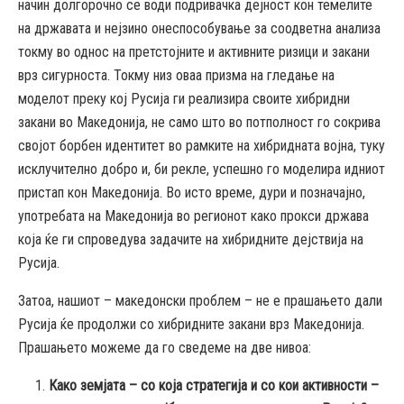
начин долгорочно се води подривачка дејност кон темелите
на државата и нејзино онеспособување за соодветна анализа
токму во однос на претстојните и активните ризици и закани
врз сигурноста. Токму низ оваа призма на гледање на
моделот преку кој Русија ги реализира своите хибридни
закани во Македонија, не само што во потполност го сокрива
својот борбен идентитет во рамките на хибридната војна, туку
исклучително добро и, би рекле, успешно го моделира идниот
пристап кон Македонија. Во исто време, дури и позначајно,
употребата на Македонија во регионот како прокси држава
која ќе ги спроведува задачите на хибридните дејствија на
Русија.
Затоа, нашиот – македонски проблем – не е прашањето дали
Русија ќе продолжи со хибридните закани врз Македонија.
Прашањето можеме да го сведеме на две нивоа:
Како земјата – со која стратегија и со кои активности –