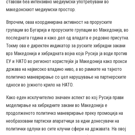
ставови беа интензивно медиумски употребувани во
македонскиот медиумски простор.
Впрочем, оваа координирана активност на проруските
групации во Бугарија и проруските групации во Македонија, во
последната година и како дел од владата е редовно присутна.
Токму ова е директен индикатор за руските хибридни закани
врз Македонија и хибридната војна која Русија ја води против
ЕУ и НАТО во регионот користејќи ја Македонија како прокси
држава на највисоко владино ниво, а во рамките на тајното
политичко маневрирање со цел нарушување на партнерските
односи во јужното крило на НАТО.
Како еден исклучително значаен аспект во кој Русија прави
моделирање на хибридните закани во Македонија е
продолженото политичко маневрирање преку промоција на
необразовани партиски апаратчици за идни донесувачи на
политички одлуки во сите клучни сфери на државата. На овој