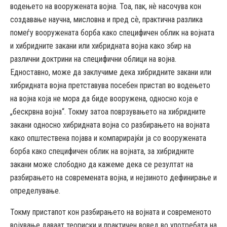
водењето на вооружената војна. Тоа, пак, нѐ насочува кон
создавање научна, мисловна и пред сѐ, практична разлика
помеѓу вооружената борба како специфичен облик на војната
и хибридните закани или хибридната војна како збир на
различни доктрини на специфични облици на војна.
Едноставно, може да заклучиме дека хибридните закани или
хибридната војна претставува посебен пристап во водењето
на војна која не мора да биде вооружена, односно која е
„бескрвна војна“. Токму затоа поврзувањето на хибридните
закани односно хибридната војна со разбирањето на војната
како општествена појава и компарирајќи ја со вооружената
борба како специфичен облик на војната, за хибридните
закани може слободно да кажеме дека се резултат на
разбирањето на современата војна, и нејзиното дефинирање и
определување.
Токму пристапот кон разбирањето на војната и современото
војување даваат теориски и практичен вовед во употребата на