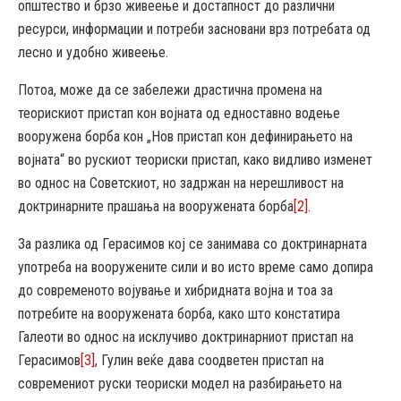
општество и брзо живеење и достапност до различни
ресурси, информации и потреби засновани врз потребата од
лесно и удобно живеење.
Потоа, може да се забележи драстична промена на
теорискиот пристап кон војната од едноставно водење
вооружена борба кон „Нов пристап кон дефинирањето на
војната“ во рускиот теориски пристап, како видливо изменет
во однос на Советскиот, но задржан на нерешливост на
доктринарните прашања на вооружената борба
[2]
.
За разлика од Герасимов кој се занимава со доктринарната
употреба на вооружените сили и во исто време само допира
до современото војување и хибридната војна и тоа за
потребите на вооружената борба, како што констатира
Галеоти во однос на исклучиво доктринарниот пристап на
Герасимов
[3]
, Гулин веќе дава соодветен пристап на
современиот руски теориски модел на разбирањето на