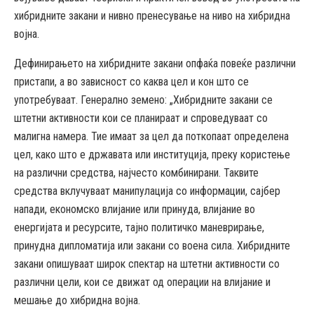
хибридните закани и нивно пренесување на ниво на хибридна
војна.
Дефинирањето на хибридните закани опфаќа повеќе различни
пристапи, а во зависност со каква цел и кон што се
употребуваат. Генерално земено: „Хибридните закани се
штетни активности кои се планираат и спроведуваат со
малигна намера. Тие имаат за цел да поткопаат определена
цел, како што е државата или институција, преку користење
на различни средства, најчесто комбинирани. Таквите
средства вклучуваат манипулација со информации, сајбер
напади, економско влијание или принуда, влијание во
енергијата и ресурсите, тајно политичко маневрирање,
принудна дипломатија или закани со воена сила. Хибридните
закани опишуваат широк спектар на штетни активности со
различни цели, кои се движат од операции на влијание и
мешање до хибридна војна.