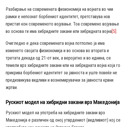
Разбирање на современата физиономија на војната во чии
рамки е непознат борбениот идентитет, претставува нов
пристап кон современото војување. Тоа современо војување
во основа ги има хибридните закани или хибридната војна
[5]
.
Очигледно е дека современата војна потполно ја има
изменето својата физиономија и во основа во втората и
третата декада од 21-от век, а веројатно и во иднина, се
темели врз хибридните закани или на хибридната војна која го
прикрива борбениот идентитет за јавноста и уште повеќе не
предизвикува видливи и вознемирувачки за јавноста крвни
жртви.
Рускиот модел на хибридни закани врз Македонија
Рускиот модел на употреба на хибридните закани врз
Македонија е различен од оној утврдениот (видливиот) кој се