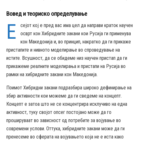
Вовед и теориско определување
Е
сејот кој е пред вас има цел да направи краток научен
осврт кон Хибридните закани кои Русија ги применува
кон Македонија и, во принцип, накратко да ги прикаже
пристапите и нивното моделирање во спроведување на
истите. Всушност, да се обидеме низ научен пристап да ги
прикажеме реалните моделирања и пристапи на Русија во
рамки на хибридните закани кон Македонија.
Поимот Хибридни закани подразбира широко дефинирање на
збир активности кои можеме да ги сведеме на концепт.
Концепт е затоа што не се концентрира исклучиво на една
активност, туку својот опсег постојано може да го
прошируваат во зависност од потребите за војување во
современи услови. Оттука, хибридните закани може да ги
пренесеме во сферата на војувањето која не е иста како