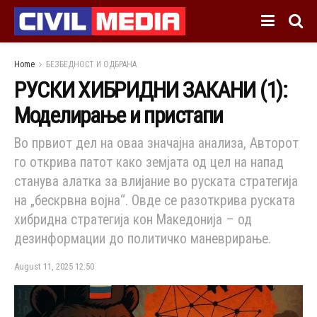
Home
БЕЗБЕДНОСТ И ОДБРАНА
РУСКИ ХИБРИДНИ ЗАКАНИ (1):
Моделирање и пристапи
Во првиот дел на оваа значајна анализа, Авторот
го открива патот како земјата од цел на напад
станува алатка за влијание во руската стратегија
на „бескрвна војна“. Овде се разоткрива руската
хибридна стратегија кон Македонија – од
дезинформации до политичко маневрирање.
August 11, 2025 12:50