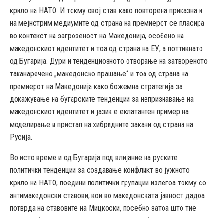
крило на НАТО. И токму овој став како повторена приказна и
на мејнстрим медиумите од страна на премиерот се пласира
во контекст на загрозеност на Македонија, особено на
македонскиот идентитет и тоа од страна на ЕУ, а поттикнато
од Бугарија. Дури и тенденциозното отворање на затвореното
таканаречено „македонско прашање“ и тоа од страна на
премиерот на Македонија како божемна стратегија за
докажување на бугарските тенденции за непризнавање на
македонскиот идентитет и јазик е еклатантен пример на
моделирање и пристап на хибридните закани од страна на
Русија.
Во исто време и од Бугарија под влијание на руските
политички тенденции за создавање конфликт во јужното
крило на НАТО, поедини политички групации излегоа токму со
антимакедонски ставови, кои во македонската јавност дадоа
потврда на ставовите на Мицкоски, посебно затоа што тие