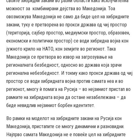
своите хибридни закани во разни области како исклучителна
можност за комбинирани дејства во Македонија. Тоа
овозможува Македонија не само да биде цел на хибридните
закани, туку е претворена во прокси држава од чиј простор
(територија, сајбер простор, медиумски простор, образовен,
економски и политички простор) се води хибридна војна кон
јужното крило на НАТО, кон земјите во регионот. Така
Македонија се претвора во извор на загрозување на
регионалната безбедност, односно во држава која зрачи
регионална небезбедност. И токму како прокси држава од чиј
простор се води хибридната војна против самата неа и во
регионот, многу ѝ помага на Русија – во нејзиниот пристап во
рамките на хибридната војна да остане незабележана – да
биде невидлив нејзиниот борбен идентитет.
Во рамки на моделот на хибридните закани на Русија кон
Македонија, пристапите се многу динамични и разновидни.
Најпрво самата Македонија не е повеќе цел на хибридните