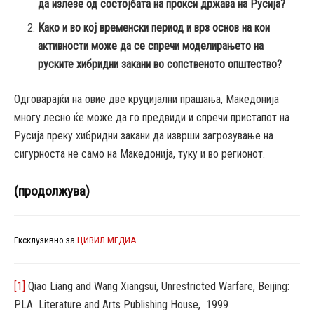
да излезе од состојбата на прокси држава на Русија?
Како и во кој временски период и врз основ на кои
активности може да се спречи моделирањето на
руските хибридни закани во сопственото општество?
Одговарајќи на овие две круцијални прашања, Македонија
многу лесно ќе може да го предвиди и спречи пристапот на
Русија преку хибридни закани да изврши загрозување на
сигурноста не само на Македонија, туку и во регионот.
(продолжува)
Ексклузивно за
ЦИВИЛ МЕДИА
.
[1]
Qiao Liang and Wang Xiangsui, Unrestricted Warfare, Beijing:
PLA Literature and Arts Publishing House, 1999