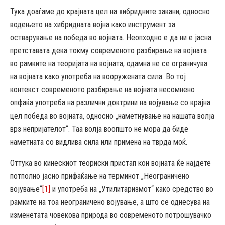
Тука доаѓаме до крајната цел на хибридните закани, односно
водењето на хибридната војна како инструмент за
остварување на победа во војната. Неопходно е да ни е јасна
претставата дека токму современото разбирање на војната
во рамките на теоријата на војната, одамна не се ограничува
на војната како употреба на вооружената сила. Во тој
контекст современото разбирање на војната несомнено
опфаќа употреба на различни доктрини на војување со крајна
цел победа во војната, односно „наметнување на нашата волја
врз непријателот“. Таа волја воопшто не мора да биде
наметната со видлива сила или примена на тврда моќ.
Оттука во кинескиот теориски пристап кон војната ќе најдете
потполно јасно прифаќање на терминот „Неограничено
војување“
[1]
и употреба на „Утилитаризмот“ како средство во
рамките на тоа неограничено војување, а што се однесува на
изменетата човекова природа во современото потрошувачко