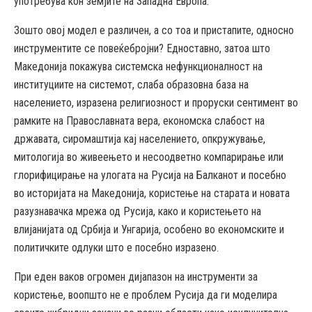
употребува кон земјите на Западна Европа.
Зошто овој модел е различен, а со тоа и пристапите, односно
инструментите се повеќебројни? Едноставно, затоа што
Македонија покажува системска нефункционалност на
институциите на системот, слаба образовна база на
населението, изразена религиозност и проруски сентимент во
рамките на Православната вера, економска слабост на
државата, сиромаштија кај населението, опкружување,
митологија во живеењето и несоодветно компарирање или
глорифицирање на улогата на Русија на Балканот и посебно
во историјата на Македонија, користење на старата и новата
разузнавачка мрежа од Русија, како и користењето на
влијанијата од Србија и Унгарија, особено во економските и
политичките одлуки што е посебно изразено.
При еден ваков огромен дијапазон на инструменти за
користење, воопшто не е проблем Русија да ги моделира