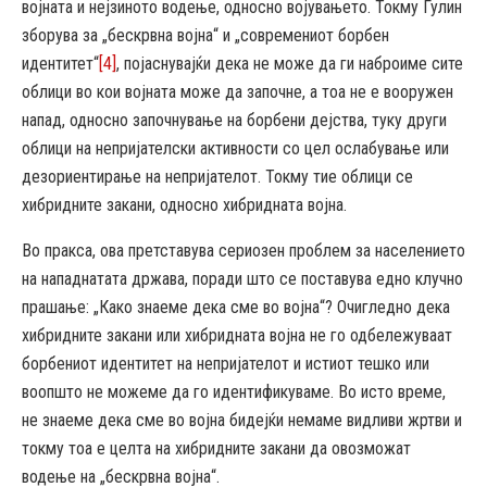
војната и нејзиното водење, односно војувањето. Токму Гулин
зборува за „бескрвна војна“ и „современиот борбен
идентитет“
[4]
, појаснувајќи дека не може да ги наброиме сите
облици во кои војната може да започне, а тоа не е вооружен
напад, односно започнување на борбени дејства, туку други
облици на непријателски активности со цел ослабување или
дезориентирање на непријателот. Токму тие облици се
хибридните закани, односно хибридната војна.
Во пракса, ова претставува сериозен проблем за населението
на нападнатата држава, поради што се поставува едно клучно
прашање: „Како знаеме дека сме во војна“? Очигледно дека
хибридните закани или хибридната војна не го одбележуваат
борбениот идентитет на непријателот и истиот тешко или
воопшто не можеме да го идентификуваме. Во исто време,
не знаеме дека сме во војна бидејќи немаме видливи жртви и
токму тоа е целта на хибридните закани да овозможат
водење на „бескрвна војна“.