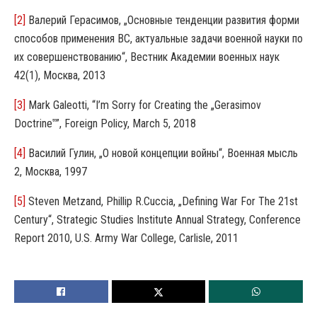
[2]
Валерий Герасимов, „Основные тенденции развития форми
способов применения ВС, актуальные задачи военной науки по
их совершенствованию“, Вестник Академии военных наук
42(1), Москва, 2013
[3]
Mark Galeotti, “I’m Sorry for Creating the „Gerasimov
Doctrine‟”, Foreign Policy, March 5, 2018
[4]
Василий Гулин, „О новой концепции войны“, Военная мысль
2, Москва, 1997
[5]
Steven Metzand, Phillip R.Cuccia, „Defining War For The 21st
Century“, Strategic Studies Institute Annual Strategy, Conference
Report 2010, U.S. Army War College, Carlisle, 2011