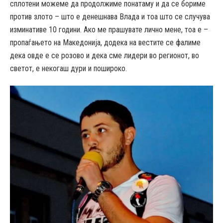
сплотени можеме да продолжиме понатаму и да се бориме
против злото – што е денешнава Влада и тоа што се случува
изминативе 10 години. Ако ме прашувате лично мене, тоа е –
пропаѓањето на Македонија, додека на вестите се фалиме
дека овде е се розово и дека сме лидери во регионот, во
светот, е некогаш дури и пошироко.