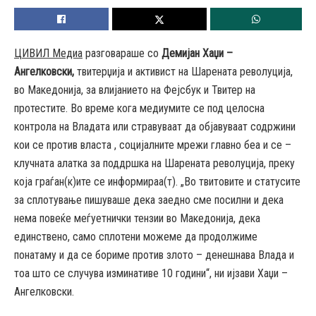
ЦИВИЛ Медиа
разговараше со
Демијан Хаџи –
Ангелковски,
твитерџија и активист на Шарената револуција,
во Македонија, за влијанието на Фејсбук и Твитер на
протестите. Во време кога медиумите се под целосна
контрола на Владата или стравуваат да објавуваат содржини
кои се против власта , социјалните мрежи главно беа и се –
клучната алатка за поддршка на Шарената револуција, преку
која граѓан(к)ите се информираа(т). „Во твитовите и статусите
за сплотување пишуваше дека заедно сме посилни и дека
нема повеќе меѓуетнички тензии во Македонија, дека
единствено, само сплотени можеме да продолжиме
понатаму и да се бориме против злото – денешнава Влада и
тоа што се случува изминативе 10 години“, ни ијзави Хаџи –
Ангелковски.