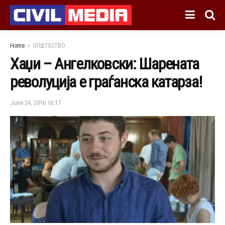
Home
ОПШТЕСТВО
Хаџи – Ангелковски: Шарената
револуција е граѓанска катарза!
June 24, 2016 16:17