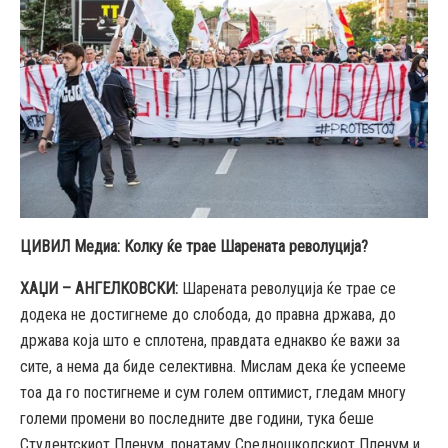
ЦИВИЛ Медиа
:
Колку ќе трае Шарената револуција?
ХАЏИ – АНГЕЛКОВСКИ
:
Шарената револуција ќе трае се
додека не достигнеме до слобода, до правна држава, до
држава која што е сплотена, правдата еднакво ќе важи за
сите, а нема да биде селективна. Мислам дека ќе успееме
тоа да го постигнеме и сум голем оптимист, гледам многу
големи промени во последните две години, тука беше
Студентскиот Пленум, понатаму Средношколскиот Пленум и