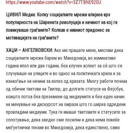
https://www.youtube.com/watch?v=3Z7TBNE92EU
ЦИВИЛ Медиа
:
Колку социјалните мрежи влијаеа врз
популарноста на Шарената револуција и начинот на кој ги
повикуваше граѓаните? Колкав е нивниот придонес за
мотивацијата на граѓаните?
ХАЏИ – АНГЕЛКОВСКИ
:
Ако ме прашате мене, мислам дека
социјалните мрежи барем во Македонија, во изминативе
година ипол или две години, беа клучен аспект за сѐ што се
случуваше на улиците и во однос на политичката криза и за
изнаоѓање на начини за излез од кризата. Многу работи почнаа
од обични твитови на Твитер, до долгите статуси на Фејсбук,
коишто потоа беа преземени од медиумите и беа еден начин
на менување на дискурсот на омраза што го ширеа одредени
провладини медиуми. Тука ги имаше твитовите и статусите за
сплотување, дека заедно сме посилни и дека нема повеќе
меѓуетнички тензии во Македонија, дека единствено, само