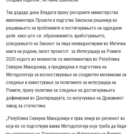
Таа додаде дека Владата преку ресорните министерства
имплементира Проекти и подготви Законски решенија во
решавањето на проблемите и постигнувањето на одредени
цели како што се: образованието, вработувањето,
усвојувањето на Законот за лица неевидентирани во Матична
книга на родени, пилот проектот за Интеграција на Ромите
2020 којшто во моментов се имплементира во Република
Северна Македонија, а предвидена е подготовка на
Методологија за воспоставување на соодветен механизам за
следење и известување за политиките за интеграција на
Ромите, преку политики за следење на достигнувањата
дефинирани во Декларацијата, со вклучување на Државниот
завод за статистика.
„Република Северна Македонија е прва земја во регионот во
која ќе се подготвува ваква Методологија која треба да биде
во согласност со Декларацијата за Интеграција на Ромите,