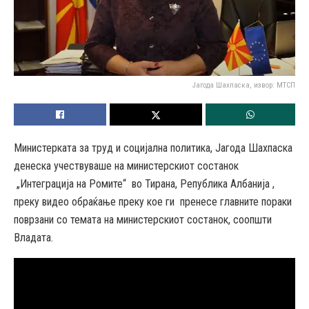
Јагода Шахпаска, извор: МТСП
Министерката за труд и социјална политика, Јагода Шахпаска
денеска учествуваше на министерскиот состанок
„Интеграција на Ромите“ во Тирана, Република Албанија ,
преку видео обраќање преку кое ги пренесе главните пораки
поврзани со темата на министерскиот состанок, соопшти
Владата.