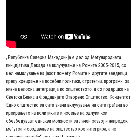
„Република Северна Македонија е дел од Меѓународната
иницијатива Декада за вклучување на Ромите 2005-2015, со
цел намалување на јазот помеѓу Ромите и другите заедници
преку креирање на посебни политики, стратегии, програми за
нивна целосна интеграција во општеството, а со поддршка на
Светска Банка и Фондацијата Отворено Општество. Концептот
Едно општество за сите значи вклучување на сите граѓани во
креирањето на политиките и носење на одлуки кои
обезбедуваат еднакви можности за личен развој и напредок,
меѓутоа и создавање на општество кое интегрира, а не
создава поделби“, истакна Шахпаска.