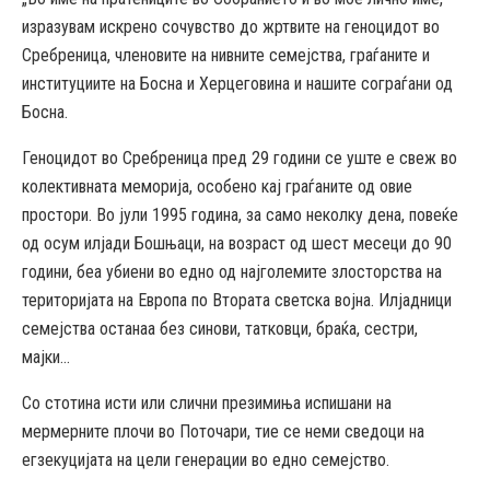
изразувам искрено сочувство до жртвите на геноцидот во
Сребреница, членовите на нивните семејства, граѓаните и
институциите на Босна и Херцеговина и нашите сограѓани од
Босна.
Геноцидот во Сребреница пред 29 години се уште е свеж во
колективната меморија, особено кај граѓаните од овие
простори. Во јули 1995 година, за само неколку дена, повеќе
од осум илјади Бошњаци, на возраст од шест месеци до 90
години, беа убиени во едно од најголемите злосторства на
територијата на Европа по Втората светска војна. Илјадници
семејства останаа без синови, татковци, браќа, сестри,
мајки…
Со стотина исти или слични презимиња испишани на
мермерните плочи во Поточари, тие се неми сведоци на
егзекуцијата на цели генерации во едно семејство.