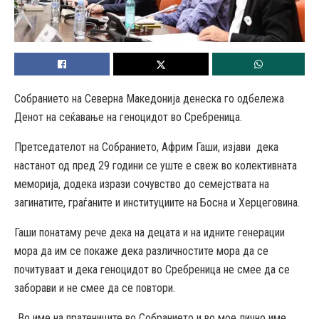
Собранието на Северна Македонија денеска го одбележа
Денот на сеќавање на геноцидот во Сребреница.
Претседателот на Собранието, Африм Гаши, изјави дека
настанот од пред 29 години се уште е свеж во колективната
меморија, додека изрази сочувство до семејствата на
загинатите, граѓаните и институциите на Босна и Херцеговина.
Гаши понатаму рече дека на децата и на идните генерации
мора да им се покаже дека различностите мора да се
почитуваат и дека геноцидот во Сребреница не смее да се
заборави и не смее да се повтори.
„Во име на пратениците во Собранието и во мое лично име,