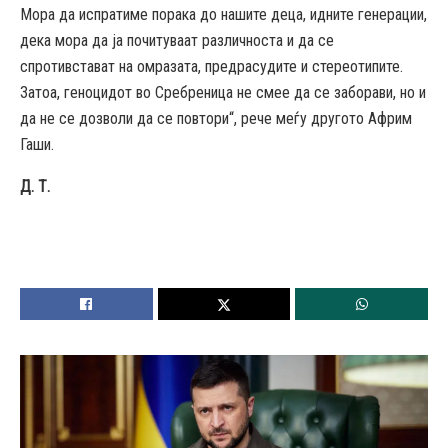
Мора да испратиме порака до нашите деца, идните генерации,
дека мора да ја почитуваат различноста и да се
спротивстават на омразата, предрасудите и стереотипите.
Затоа, геноцидот во Сребреница не смее да се заборави, но и
да не се дозволи да се повтори“, рече меѓу другото Африм
Гаши.
Д. Т.