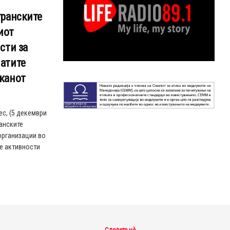
транските
иот
сти за
атите
канот
с, (5 декември
анските
организации во
те активности
Следете нè