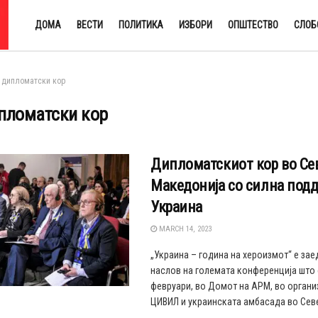
ДОМА
ВЕСТИ
ПОЛИТИКА
ИЗБОРИ
ОПШТЕСТВО
СЛОБ
дипломатски кор
пломатски кор
Дипломатскиот кор во Се
Македонија со силна под
Украина
MARCH 14, 2023
„Украина – година на хероизмот“ е за
наслов на големата конференција што 
февруари, во Домот на АРМ, во органи
ЦИВИЛ и украинската амбасада во Север