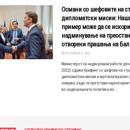
Османи со шефовите на с
дипломатски мисии: Наш
пример може да се искори
надминување на преостан
отворени прашања на Бал
DECEMBER 5, 2022
Министерот за надворешни работи дене
2022) одржа брифинг со шефови на стр
дипломатски мисии и мултилатерални 
земјава, каде ги претстави најзначајни
во надворешната политика во ...
СЛОБОДНО.НЕЗАВИСНО.ОТВОРЕНО