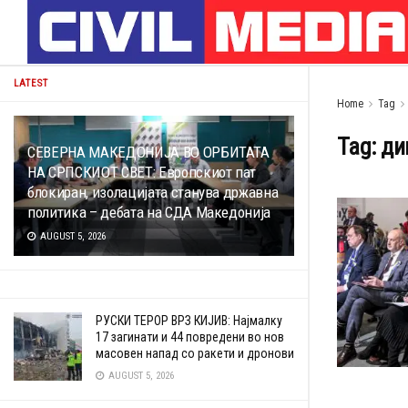
LATEST
Home
Tag
Tag:
ди
СЕВЕРНА МАКЕДОНИЈА ВО ОРБИТАТА
НА СРПСКИОТ СВЕТ: Европскиот пат
блокиран, изолацијата станува државна
политика – дебата на СДА Македонија
AUGUST 5, 2026
РУСКИ ТЕРОР ВРЗ КИЈИВ: Најмалку
17 загинати и 44 повредени во нов
масовен напад со ракети и дронови
AUGUST 5, 2026