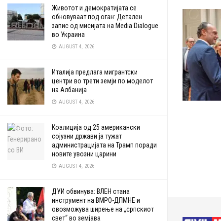
Животот и демократијата се
обновуваат под оган: Детален
запис од мисијата на Media Dialogue
во Украина
AUGUST 4, 2026
Италија предлага мигрантски
центри во трети земји по моделот
на Албанија
AUGUST 4, 2026
Коалиција од 25 американски
сојузни држави ја тужат
администрацијата на Трамп поради
новите увозни царини
AUGUST 4, 2026
ДУИ обвинува: ВЛЕН стана
инструмент на ВМРО-ДПМНЕ и
овозможува ширење на „српскиот
свет“ во земјава