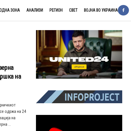
ОДНА ЗОНА
АНАЛИЗИ
РЕГИОН
СВЕТ
ВОЈНА ВО УКРАИНА
верна
дршка на
едничкиот
се одржа на 24
зација на
на ...