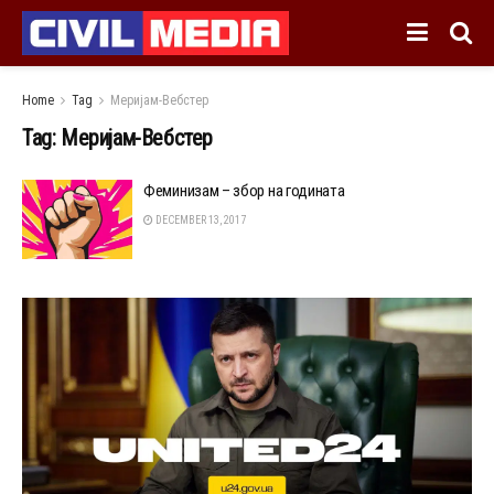
Home
Tag
Меријам-Вебстер
Tag:
Меријам-Вебстер
Феминизам – збор на годината
DECEMBER 13, 2017