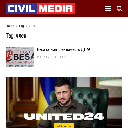
Home
Tag
член
Tag:
член
Беса ќе има член наместо ДПА!
SEPTEMBER 11, 2017