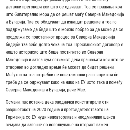
детални преговори кои што се одвиваат. Тоа се прашања кои
што билатерално мора да се решат меѓу Северна Македонија
и Бугарија. Тие се обидуваат да изнајдат решение и тоа го
поддржуваме да биде што е можно побрзо за да може да се
продолжи со пристапниот процес за Северна Македонија
бидејќи таа веќе долго чека на тоа. Преспанскиот догововр е
нешто историско што беше постигнато во Северна
Македонија и затоа сум оптимист дека прашањата кои што се
отворени во догледно време ќе можат да бидат решени.
Меѓутоа за тоа потребни се понатамошни разговори кои ќе
треба да се одржуваат како на ниво на ЕУ исто така и помеѓу
Северна Македонија и Бугарија, рече Мас.
Османи, пак истакна дека заеднички констатирале оти
завршетокот на 2020 година и претседателстваото на
Германија со ЕУ нуди неповторлива и неодминлива шанса
земјава да започне со исполнување на вториот важен