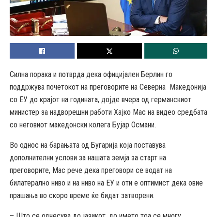
Силна порака и потврда дека официјален Берлин го
поддржува почетокот на преговорите на Северна Македонија
со ЕУ до крајот на годината, дојде вчера од германскиот
министер за надворешни работи Хајко Мас на видео средбата
со неговиот македонски колега Бујар Османи.
Во однос на барањата од Бугарија која поставува
дополнителни услови за нашата земја за старт на
преговорите, Мас рече дека преговори се водат на
билатерално ниво и на ниво на ЕУ и оти е оптимист дека овие
прашања во скоро време ќе бидат затворени.
– Што се однесува до јазикот, до името тоа се многу