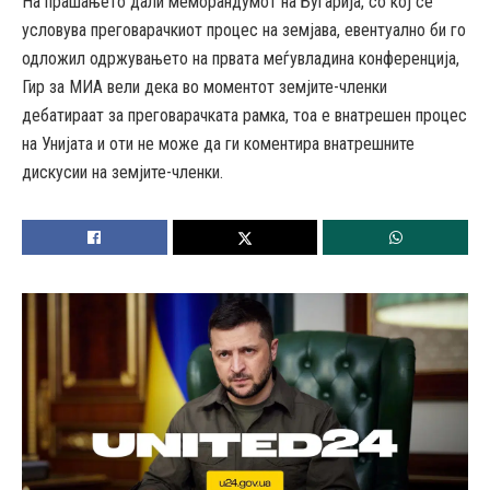
На прашањето дали меморандумот на Бугарија, со кој се
условува преговарачкиот процес на земјава, евентуално би го
одложил одржувањето на првата меѓувладина конференција,
Гир за МИА вели дека во моментот земјите-членки
дебатираат за преговарачката рамка, тоа е внатрешен процес
на Унијата и оти не може да ги коментира внатрешните
дискусии на земјите-членки.