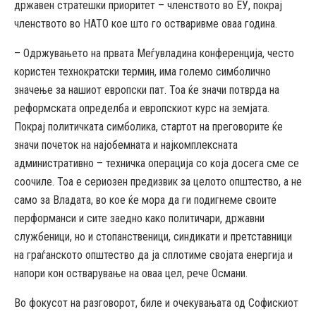
државен стратешки приоритет – членството во ЕУ, покрај
членството во НАТО кое што го остваривме оваа година.
– Одржувањето на првата Меѓувладина конференција, често
користен технократски термин, има големо симболично
значење за нашиот европски пат. Тоа ќе значи потврда на
реформската определба и европскиот курс на земјата.
Покрај политичката симболика, стартот на преговорите ќе
значи почеток на најобемната и најкомплексната
административно – техничка операција со која досега сме се
соочиле. Тоа е сериозен предизвик за целото општество, а не
само за Владата, во кое ќе мора да ги подигнеме своите
перформанси и сите заедно како политичари, државни
службеници, но и стопанственици, синдикати и претставници
на граѓанското општество да ја сплотиме својата енергија и
напори кон остварување на оваа цел, рече Османи.
Во фокусот на разговорот, биле и очекувањата од Софискиот