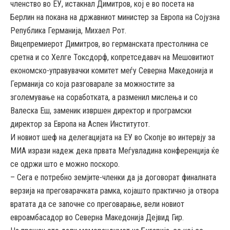
членство во ЕУ, истакнал Димитров, кој е во посета на
Берлин на покана на државниот министер за Европа на Сојузна
Република Германија, Михаел Рот.​
Вицепремиерот Димитров, во германската престолнина се
сретна и со Хелге Токсдорф, копретседавач на Мешовитиот
економско-управувачки комитет меѓу Северна Македонија и
Германија со која разговарале за можностите за
зголемување на соработката, а разменил мислења и со
Валеска Еш, заменик извршен директор и програмски
директор за Европа на Аспен Институтот.
И новиот шеф на делегацијата на ЕУ во Скопје во интервју за
МИА изрази надеж дека првата Меѓувладина конференција ќе
се одржи што е можно поскоро.
– Сега е потребно земјите-членки да ја договорат финалната
верзија на преговарачката рамка, којашто практично ја отвора
вратата да се започне со преговарање, вели новиот
евроамбасадор во Северна Македонија Дејвид Гир.