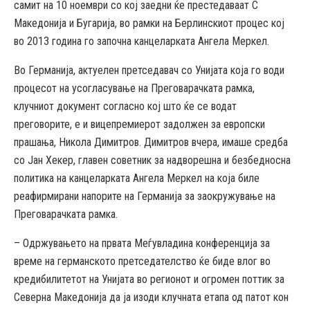
самит на 10 ноември со кој заедни ќе престедаваат С
Македонија и Бугарија, во рамки на Берлинскиот процес кој
во 2013 година го започна канцеларката Ангела Меркел.
Во Германија, актуелен претседавач со Унијата која го води
процесот на усогласување на Преговарачката рамка,
клучниот документ согласно кој што ќе се водат
преговорите, е и вицепремиерот задолжен за европски
прашања, Никола Димитров. Димитров вчера, имаше средба
со Јан Хекер, главен советник за надворешна и безбедносна
политика на канцеларката Ангела Меркел на која биле
реафирмирани напорите на Германија за заокружување на
Преговарачката рамка.
– Одржувањето на првата Меѓувладина конференција за
време на германското претседателство ќе биде влог во
кредибилитетот на Унијата во регионот и огромен поттик за
Северна Македонија да ја изоди клучната етапа од патот кон