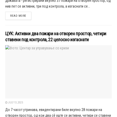
државата - регистрирани вкупно 37 пожари на отворен простор, од
нив пет се активни, три под контрола, а изгаснати се...
DETAILS
READ MORE
ЦУК: Активни два пожари на отворен простор, четири
ставени под контрола, 22 целосно изгаснати
JULY 13, 2025
До 7 часот утринава, евидентирани биле вкупно 28 пожари на
отворен простор, од кои два сѐ уште се активни, четири се ставени