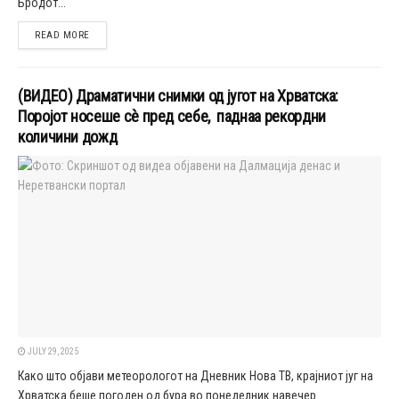
Бродот...
DETAILS
READ MORE
(ВИДЕО) Драматични снимки од југот на Хрватска:
Поројот носеше сè пред себе, паднаа рекордни
количини дожд
JULY 29, 2025
Како што објави метеорологот на Дневник Нова ТВ, крајниот југ на
Хрватска беше погоден од бура во понеделник навечер.