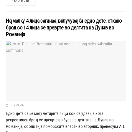
DETAILS
READ MORE
Најмалку 4 лица загинаа, вклучувајќи едно дете, откако
брод со 14 лица се преврте во делтата на Дунав во
Романија
JULY 29, 2025
Едно дете беше меѓу четирите лица кои се удавија кога
рекреативен брод се преврте во бура на делтата на Дунав во
Романија, соопштија поморските власти во вторник, пренесува АП.