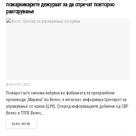
пожарникарите дежураат за да спречат повторно
разгорување
AUGUST 5, 2025
Пожарот што синожа избувна во фабриката за прехранбени
производи „Мирана“ во Велес, е изгаснат, информира Центарот за
управување со кризи (ЦУК). Според информациите добиени од СВР
Велес и ТППЕ Велес,...
DETAILS
READ MORE