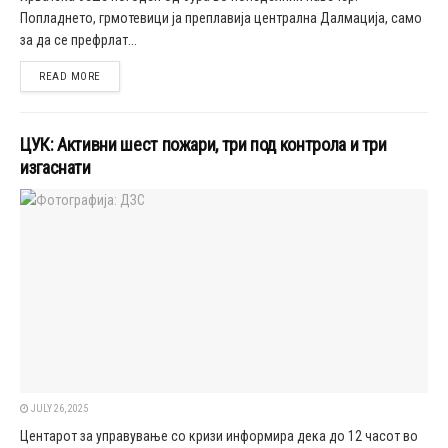
Попладнето, грмотевици ја преплавија централна Далмација, само
за да се префрлат...
DETAILS
READ MORE
ЦУК: Активни шест пожари, три под контрола и три
изгаснати
JULY 26, 2025
Центарот за управување со кризи информира дека до 12 часот во