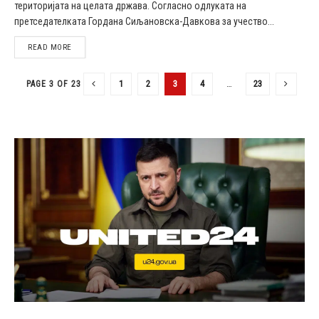
територијата на целата држава. Согласно одлуката на
претседателката Гордана Сиљановска-Давкова за учество...
DETAILS
READ MORE
1
2
3
4
…
23
PAGE 3 OF 23