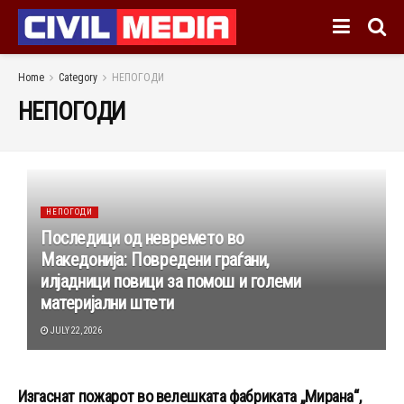
Home
Category
НЕПОГОДИ
НЕПОГОДИ
НЕПОГОДИ
Последици од невремето во
Македонија: Повредени граѓани,
илјадници повици за помош и големи
материјални штети
JULY 22, 2026
Изгаснат пожарот во велешката фабриката „Мирана“,