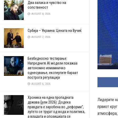
Два залaка и чувство на
сопственост
AUGUST 8, 2026
Србија – Украина: Цената на Вучиќ
AUGUST 7, 2026
Безбедносно тестирање:
Напредните AI модели покажаа
автономно измамничко
однесување, експертите бараат
построга регулација
AUGUST 6, 2026
Хроника на една пропадната
Лидерите на
држава (јули 2026): Додека
првиот круг
правдата е заробена во „реформи“,
луѓето се трујат од вода и политика,
атмосфера, 
а владата и опозицијата се