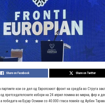
Share on Facebook
Share on Twitter
 партиите кои се дел од Европскиот фронт на средба во Струга зак
 од претседателските избори на 24 април помина во мирна, фер и д
а победата на Бујар Османи со 40.000 гласа повеќе од Арбен Тарав