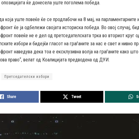
 опозицијата ќе донесела уште поголема победа.
да која уште повеќе ќе се продлабочи на 8 мај, на парламентарните 
фронт ќе ја одбележи својата историска победа. Во овој случај, би
фронт повеќе не е дел од претседателската трка во вториот круг о
ските избори и бидејќи гласот на граѓаните за нас е свет и нивно пр
фронт наведува дека тоа е ексклузивна волја на граѓаните како што
ова право“, велат од Коалицијата предводена од ДУИ.
Претседателски избори
Share
Tweet
S