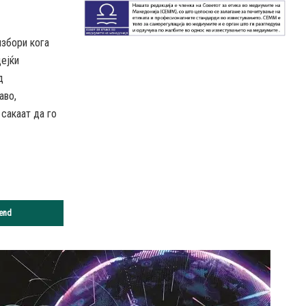
избори кога
дејќи
д
аво,
 сакаат да го
end