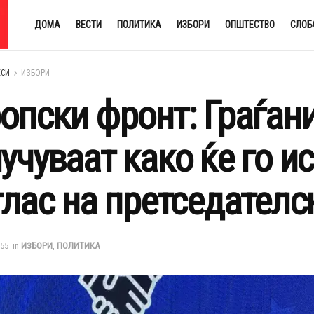
ДОМА
ВЕСТИ
ПОЛИТИКА
ИЗБОРИ
ОПШТЕСТВО
СЛОБ
ЕСИ
ИЗБОРИ
опски фронт: Граѓан
учуваат како ќе го и
глас на претседателс
:55
in
ИЗБОРИ
,
ПОЛИТИКА