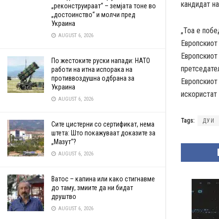
кандидат на
„реконструираат“ – земјата тоне во
„достоинство“ и молчи пред
Украина
„Тоа е побе
AUGUST 6, 2026
Европскиот 
Европскиот 
По жестоките руски напади: НАТО
претседател
работи на итна испорака на
противвоздушна одбрана за
Европскиот 
Украина
искористат 
AUGUST 6, 2026
Tags:
ДУИ
Сите цистерни со сертификат, нема
штета: Што покажуваат доказите за
„Мазут“?
AUGUST 6, 2026
Ватос – капина или како стигнавме
до таму, змиите да ни бидат
друштво
AUGUST 6, 2026