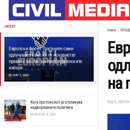
LATEST
Home
ПРОЦ
Евр
Европски фронт: Граѓаните сами
одлучуваат како ќе го искористат
одл
правото на глас на претседателските
избори
MAY 3, 2024
на 
May 3, 2024 09
Кога протоколот ја отсликува
надворешната политика
AUGUST 8, 2026