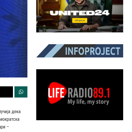
лучија дека
емократска
ари –