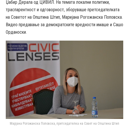
Џабир Дерала од ЦИВИЛ. На темата локални политики,
траспарентност и одговорност, зборуваше претседателката
на Советот на Општина Штип, Маријана Рогожанска Поповска.
Видео предавање за демократските вредности имаше и Сашо
Орданоски.
Марјана Рогожанска Поповска, претседателка на Совет на Општина Штип