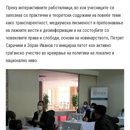
Преку интерактивните работилници, во кои учесниците се
запознаа со практични и теоретски содржини на повеќе теми
како транспарентност, медиумска писменост и препознавање
на лажните вести и дезинформации и на состојбите со
човековите права и слободи, основи на новинарството, Петрит
Сарачини и Зоран Иванов го иницираа патот кон активно
граѓанско учество во креирање на политики на локално и
национално ниво.