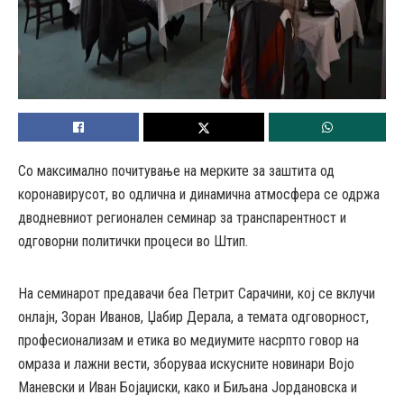
Со максимално почитување на мерките за заштита од
коронавирусот, во одлична и динамична атмосфера се одржа
дводневниот регионален семинар за транспарентност и
одговорни политички процеси во Штип.
На семинарот предавачи беа Петрит Сарачини, кој се вклучи
онлајн, Зоран Иванов, Џабир Дерала, а темата одговорност,
професионализам и етика во медиумите насрпто говор на
омраза и лажни вести, зборуваа искусните новинари Војо
Маневски и Иван Бојаџиски, како и Биљана Јордановска и