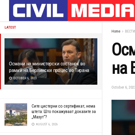
LATEST
Home
ВЕСТИ
Осм
на 
Османи на министерски состанок во
рамки на Берлински процес во Тирана
OCTOBER 6, 2023
October 6, 202
Сите цистерни со сертификат, нема
штета: Што покажуваат доказите за
„Мазут“?
AUGUST 6, 2026