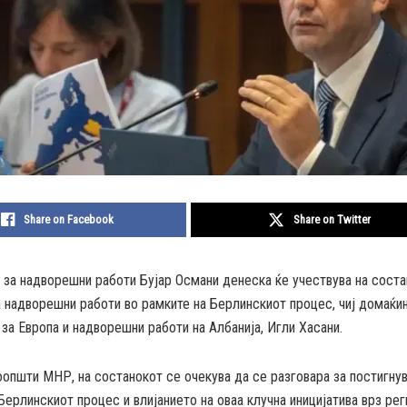
Share on Facebook
Share on Twitter
за надворешни работи Бујар Османи денеска ќе учествува на соста
 надворешни работи во рамките на Берлинскиот процес, чиј домаќин
за Европа и надворешни работи на Албанија, Игли Хасани.
општи МНР, на состанокот се очекува да се разговара за постигну
Берлинскиот процес и влијанието на оваа клучна иницијатива врз ре