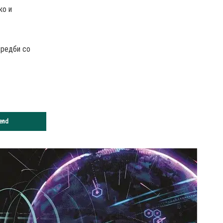
ко и
средби со
end