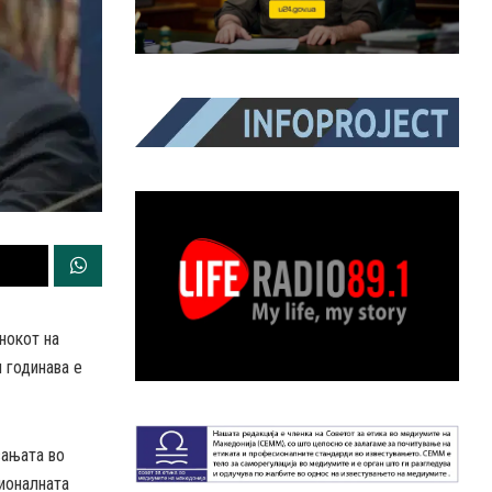
нокот на
 годинава е
вањата во
гионалната