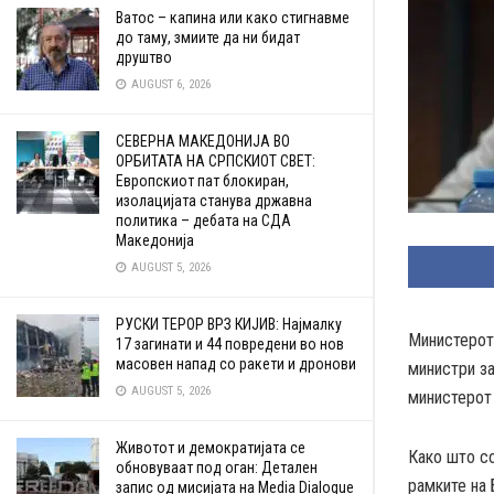
Ватос – капина или како стигнавме
до таму, змиите да ни бидат
друштво
AUGUST 6, 2026
СЕВЕРНА МАКЕДОНИЈА ВО
ОРБИТАТА НА СРПСКИОТ СВЕТ:
Европскиот пат блокиран,
изолацијата станува државна
политика – дебата на СДА
Македонија
AUGUST 5, 2026
РУСКИ ТЕРОР ВРЗ КИЈИВ: Најмалку
Министерот 
17 загинати и 44 повредени во нов
масовен напад со ракети и дронови
министри за
AUGUST 5, 2026
министерот 
Животот и демократијата се
Како што со
обновуваат под оган: Детален
рамките на 
запис од мисијата на Media Dialogue