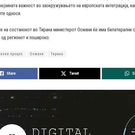
нејзината важност во заокружувањето на европската интеграција, ка
те односи.
е на состанокот во Тирана министерот Османи ќе има билатерални 
 од регионот и пошироко.
ински процес
Османи
Тирана
Share
Tweet
S