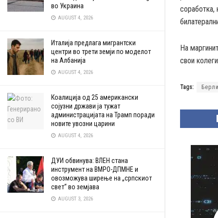
во Украина
соработка, 
AUGUST 4, 2026
билатерални
Италија предлага мигрантски
На маргинит
центри во трети земји по моделот
свои колеги
на Албанија
AUGUST 4, 2026
Tags:
Берл
Коалиција од 25 американски
сојузни држави ја тужат
администрацијата на Трамп поради
новите увозни царини
AUGUST 4, 2026
ДУИ обвинува: ВЛЕН стана
инструмент на ВМРО-ДПМНЕ и
овозможува ширење на „српскиот
свет“ во земјава
AUGUST 3, 2026