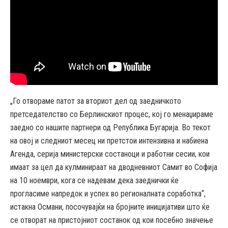
„Го отвораме патот за вториот дел од заедничкото
претседателство со Берлинскиот процес, кој го менаџираме
заедно со нашите партнери од Република Бугарија. Во текот
на овој и следниот месец ни претстои интензивна и набиена
Агенда, серија министерски состаноци и работни сесии, кои
имаат за цел да кулминираат на дводневниот Самит во Софија
на 10 ноември, кога се надевам дека заеднички ќе
прогласиме напредок и успех во регионалната соработка“,
истакна Османи, посочувајќи на бројните иницијативи што ќе
се отворат на пристојниот состанок од кои посебно значење