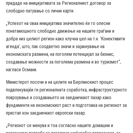
придаде на иницијативата за Регионалниот договор за
слободно патување со лични карти.
„Успехот на оваа иницијатива значително ќе го олесни
понатамошното слободно движење на нашите граѓани и
добра низ целиот регион како клучна цел на т.н. ‘Конективити
агенда’, што, пак соодветно значи и зајакнување на
економската размена, на поголем потенцијал за бизнис,
создавање можности за поголема размена и во туризмот“,
нагласи Османи.
Министерот посочи и на целите на Берлинскиот процес
подвлекувајќи ги регионалната соработка, инфраструктурното
поврзување и создавањето на заедничкиот пазар како
фундаменти на економскиот раст и подготовка на регионот за
пристап кон заедничкиот европски пазар.
„Регионот се менува и тоа согласно нашите домашни и