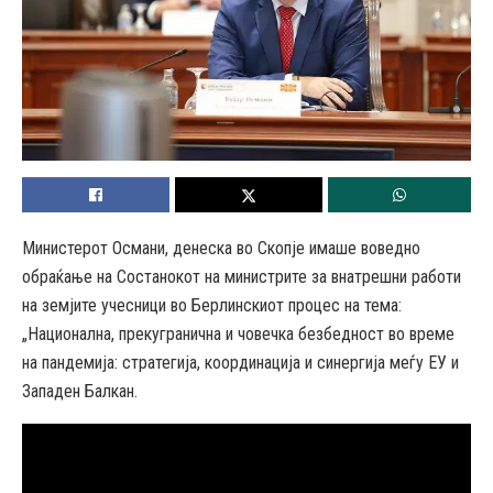
Министерот Османи, денеска во Скопје имаше воведно
обраќање на Состанокот на министрите за внатрешни работи
на земјите учесници во Берлинскиот процес на тема:
„Национална, прекугранична и човечка безбедност во време
на пандемија: стратегија, координација и синергија меѓу ЕУ и
Западен Балкан.