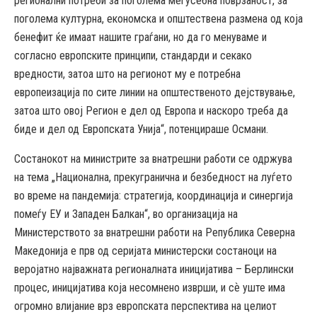
регионални потреби за поголема меѓусебна поврзаност, за
поголема културна, економска и општествена размена од која
бенефит ќе имаат нашите граѓани, но да го менуваме и
согласно европските принципи, стандарди и секако
вредности, затоа што на регионот му е потребна
европеизација по сите линии на општественото дејствување,
затоа што овој Регион е дел од Европа и наскоро треба да
биде и дел од Европската Унија“, потенцираше Османи.
Состанокот на министрите за внатрешни работи се одржува
на тема „Национална, прекугранична и безбедност на луѓето
во време на пандемија: стратегија, координација и синергија
помеѓу ЕУ и Западен Балкан“, во организација на
Министерството за внатрешни работи на Република Северна
Македонија е прв од серијата министерски состаноци на
веројатно најважната регионалната иницијатива – Берлински
процес, иницијатива која несомнено изврши, и сѐ уште има
огромно влијание врз европската перспектива на целиот