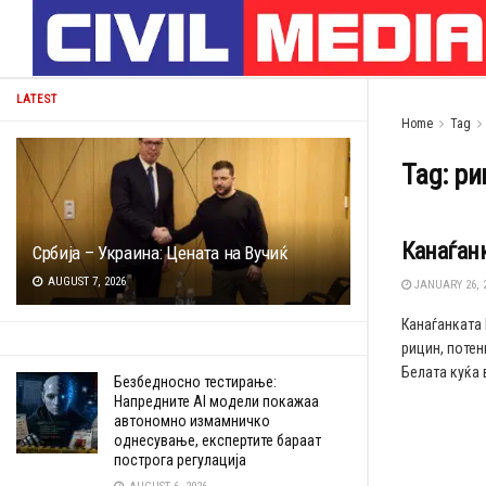
LATEST
Home
Tag
Tag:
ри
Канаѓанк
Србија – Украина: Цената на Вучиќ
AUGUST 7, 2026
JANUARY 26, 
Канаѓанката
рицин, поте
Белата куќа в
Безбедносно тестирање:
Напредните AI модели покажаа
автономно измамничко
однесување, експертите бараат
построга регулација