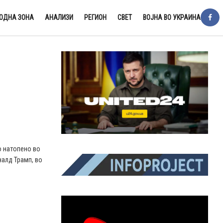
ОДНА ЗОНА
АНАЛИЗИ
РЕГИОН
СВЕТ
ВОЈНА ВО УКРАИНА
о натопено во
алд Трамп, во