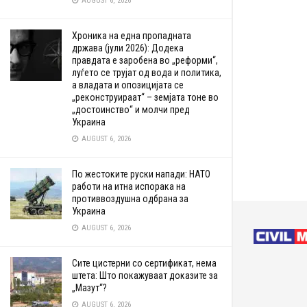
AUGUST 6, 2026
Хроника на една пропадната
држава (јули 2026): Додека
правдата е заробена во „реформи“,
луѓето се трујат од вода и политика,
а владата и опозицијата се
„реконструираат“ – земјата тоне во
„достоинство“ и молчи пред
Украина
AUGUST 6, 2026
По жестоките руски напади: НАТО
работи на итна испорака на
противвоздушна одбрана за
Украина
AUGUST 6, 2026
Сите цистерни со сертификат, нема
штета: Што покажуваат доказите за
„Мазут“?
AUGUST 6, 2026