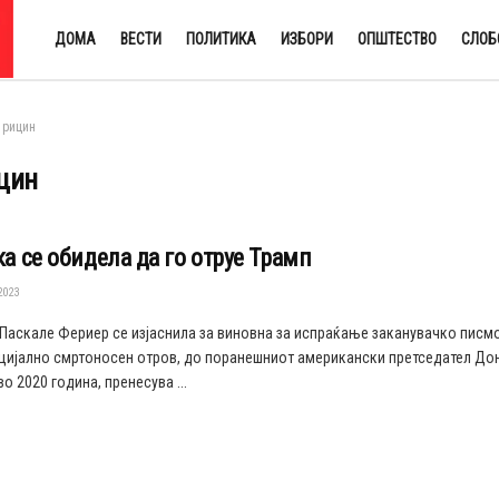
ДОМА
ВЕСТИ
ПОЛИТИКА
ИЗБОРИ
ОПШТЕСТВО
СЛОБ
рицин
цин
а се обидела да го отруе Трамп
2023
 Паскале Фериер се изјаснила за виновна за испраќање заканувачко писм
нцијално смртоносен отров, до поранешниот американски претседател Дон
о 2020 година, пренесува ...