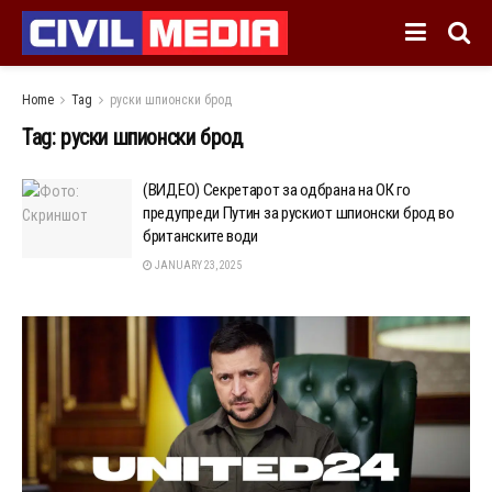
Home
Tag
руски шпионски брод
Tag:
руски шпионски брод
(ВИДЕО) Секретарот за одбрана на ОК го
предупреди Путин за рускиот шпионски брод во
британските води
JANUARY 23, 2025