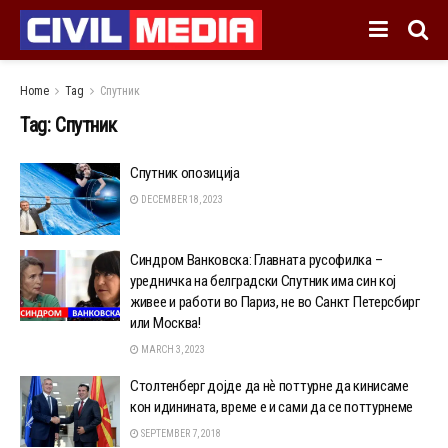
Home
Tag
Спутник
Tag:
Спутник
Спутник опозиција
DECEMBER 18, 2023
Синдром Ванковска: Главната русофилка –
уредничка на белградски Спутник има син кој
живее и работи во Париз, не во Санкт Петерсбирг
или Москва!
MARCH 3, 2023
Столтенберг дојде да нѐ поттурне да кинисаме
кон идинината, време е и сами да се поттурнеме
SEPTEMBER 7, 2018