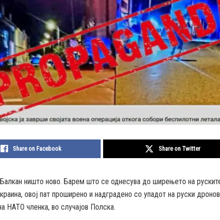
Share on Facebook
Share on Twitter
Балкан ништо ново. Барем што се однесува до ширењето на руските
Украина, овој пат проширено и надградено со упадот на руски дронов
на НАТО членка, во случајов Полска.