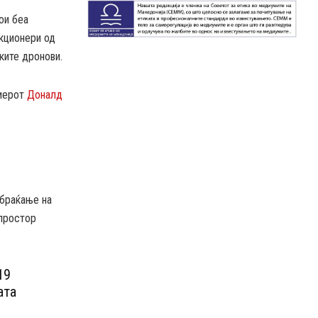
ои беа
нкционери од
ките дронови.
миерот
Доналд
обраќање на
 простор
19
ата