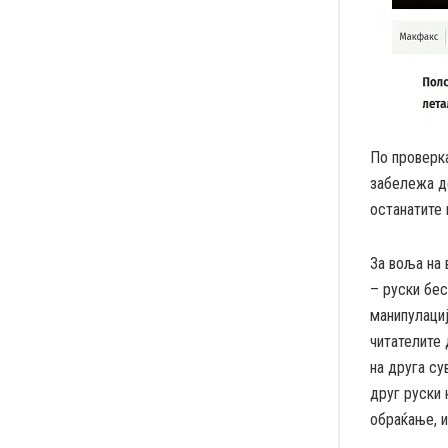
По проверка
забележа де
останатите 
За воља на 
– руски бе
манипулациј
читателите 
на друга су
друг руски 
обраќање, и