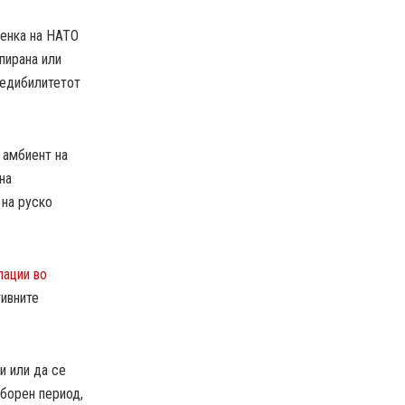
ленка на НАТО
пирана или
редибилитетот
 амбиент на
на
 на руско
лации во
тивните
и или да се
зборен период,