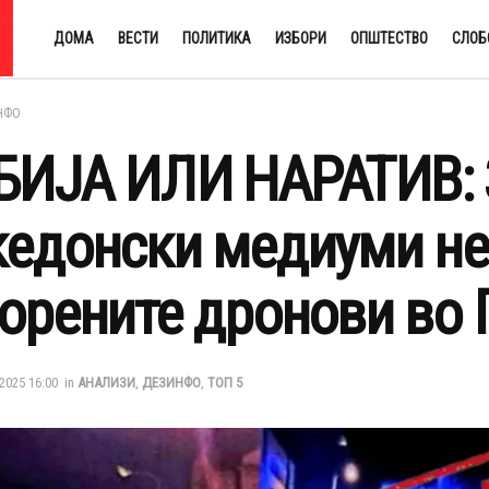
ДОМА
ВЕСТИ
ПОЛИТИКА
ИЗБОРИ
ОПШТЕСТВО
СЛОБ
НФО
ИЈА ИЛИ НАРАТИВ: 
едонски медиуми не
орените дронови во 
2025 16:00
in
АНАЛИЗИ
,
ДЕЗИНФО
,
ТОП 5