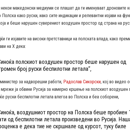
 некои македонски медиуми се плашат да ги именуваат дроновите к
 Полска како руски, иако сите индикации и релевантни изјави на фу
која и беше нарушен суверениот воздушен простор од страна на рус
ќи ги изјавите на високи претставници на полската влада, како пре
ави на X дека:
Синоќа полскиот воздушен простор беше нарушен од
громен број руски беспилотни летала“,
 министер за надворешни работи,
Радослав Сикорски
, кој во видео 
е мрежи ја обвини Русија за намерно кршење на полскиот воздушен
ќе руски беспилотни летала влегоа во Полска и беа соборени,
Синоќа, воздушниот простор на Полска беше пробиен 
ати од беспилотни летала произведени во Русија. Наш
роценка е дека тие не скршнале од курсот, туку биле