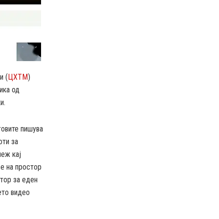
и (
ЦХТМ
)
ика од
и.
говите пишува
оти за
неж кај
ње на простор
стор за еден
ето видео