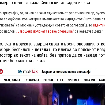
амерно целени, кажа Сикорски во видео изјава.
о тргнувајќи, од за нив се чини единствениот релативен извор, руск
во за одбрана, кое негирше вмешаност во инцидентот ( што беше о
егирањата“ на Москва и „стандардни советски одговори“.), во
идентич
со наслов:
„Завршена полската воена операција“
се наведува дека
:
олската војска ја заврши својата воена операција отк
обори беспилотни летала што влегоа во полскиот во
ростор во текот на ноќта, без притоа да се наведе по
а тие беспилотни летала.