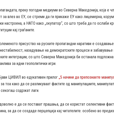
пагандата, преку погодни медиуми во Северна Македонија, која е ч
т за влез во ЕУ, се стреми да ги прикаже ЕУ како лицемерна, корум
ки настроена, а НАТО како „окупатор“, со што треба да го ослаби к
титуции кај граѓаните.
олеменото присуство на руските пропагандни наративи е создавање
 нестабилност, назадување на демократските процеси и забавување 
ките интеграции, со што Северна Македонија би останала подложна
ранлива за идни геополитички игри.
бјави ЦИВИЛ во едукативен прилог
„5 начини да препознаете манипу
за тоа како да се разликуваат фактите од манипулациите, манипула
 секогаш содржат лаги.
оволно е да се постават прашања, да се користат селективни факт
ина, за да се создаде перцепција кај читателите. особено во преди