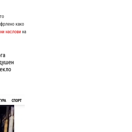
ото
тфрлено како
ни наслови
на
ога
здушен
текло