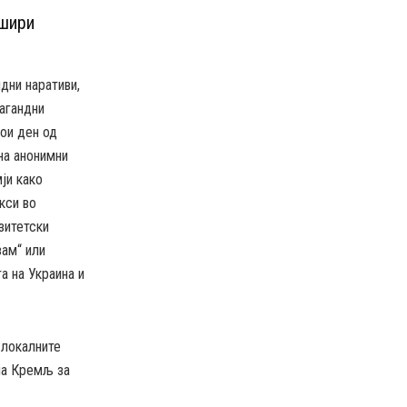
 шири
дни наративи,
пагандни
кои ден од
на анонимни
ји како
кси во
зитетски
зам“ или
а на Украина и
 локалните
 на Кремљ за