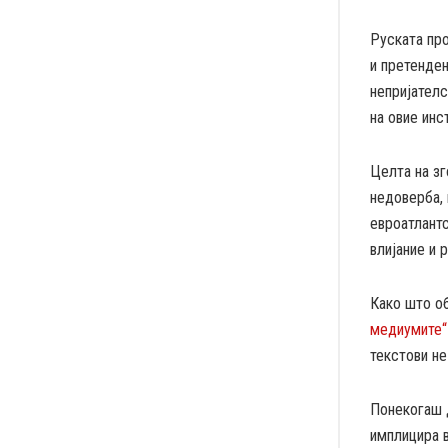
Руската про
и претенден
непријателс
на овие инс
Целта на зг
недоверба,
евроатлантс
влијание и 
Како што о
медиумите“
текстови не
Понекогаш д
имплицира в