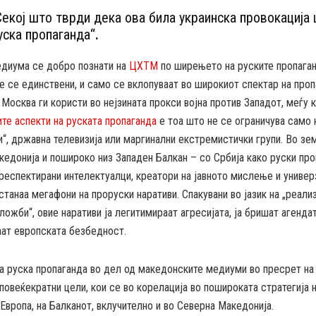
Секој што тврди дека ова била украинска провокација
уска пропаганда“
.
едиума се добро познати на
ЦХТМ
по ширењето на руските пропаган
не се единствени, и само се вклопуваат во широкиот спектар на про
 Москва ги користи во нејзината прокси војна против Западот, меѓу 
те аспекти на руската пропаганда
е тоа што не се ограничува само 
“, државна телевизија или маргинални екстремистички групи. Во зем
едонија и пошироко низ Западен Балкан – со Србија како руски про
респектирани интелектуалци, креатори на јавното мислење и универ
танаа мегафони на проруски наративи. Спакувани во јазик на „реали
ложби“, овие наративи ја легитимираат агресијата, ја бришат агендат
аат европската безбедност.
а руска пропаганда во дел од македонските медиуми во пресрет на
повеќекратни цели, кои се во корелација во пошироката стратегија
 Европа, на Балканот, вклучително и во Северна Македонија.