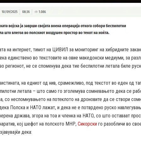
та на интернет, тимот на ЦИВИЛ за мониторинг на хибридните закан
ка единствено во текстовите на овие македонски медиуми, за разл
во регионот, не се споменува дека тие беспилотни летала биле руск
вистината, на едниот од нив, срамежливо, под текстот во еден од та
спилотни летала – што само го зголемува сомневањето дека се раб
а, со неспомнувањето на потеклото на дроновите да се створи сом
дека Полска и НАТО лажат, и дека не е потврдено руско навлегува
верена држава, згора на тоа и членка на НАТО, со што оставаат про
наратив, кој шефот на полското МНР,
Сикорски
го разобличи во сво
зјавувајќи дека: