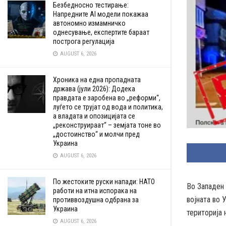
Безбедносно тестирање:
Напредните AI модели покажаа
автономно измамничко
однесување, експертите бараат
построга регулација
AUGUST 6, 2026
Хроника на една пропадната
држава (јули 2026): Додека
правдата е заробена во „реформи“,
луѓето се трујат од вода и политика,
а владата и опозицијата се
„реконструираат“ – земјата тоне во
„достоинство“ и молчи пред
Украина
AUGUST 6, 2026
По жестоките руски напади: НАТО
Во Западен 
работи на итна испорака на
војната во 
противвоздушна одбрана за
Украина
територија 
AUGUST 6, 2026