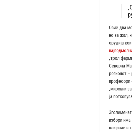
„
р
Овие два м
но за жал, 
орудија кои
најподмолни
„трол фарми
Северна Мак
регионот – 
професори с
„мировни за
ја поткопув
Зголеменат
избори има 
влијание во