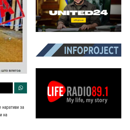
 наративи за
и на