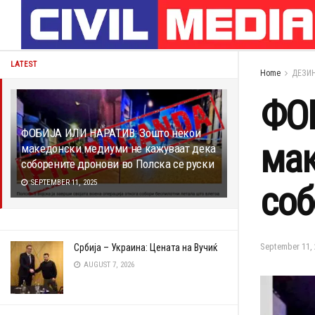
LATEST
Home
ДЕЗИ
ФОБ
ФОБИЈА ИЛИ НАРАТИВ: Зошто некои
мак
македонски медиуми не кажуваат дека
соборените дронови во Полска се руски
SEPTEMBER 11, 2025
соб
September 11, 
Србија – Украина: Цената на Вучиќ
AUGUST 7, 2026