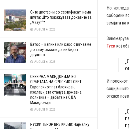
Но, изгледа
Сите цистерни со сертификат, нема
соборени во
штета: Што покажуваат доказите за
„Мазут“?
земјата на 
AUGUST 6, 2026
Зенемарувај
Ватос – капина или како стигнавме
Туск
кој обј
до таму, змиите да ни бидат
друштво
„
AUGUST 6, 2026
о
СЕВЕРНА МАКЕДОНИЈА ВО
И полскиот
ОРБИТАТА НА СРПСКИОТ СВЕТ:
Европскиот пат блокиран,
социјачнит
изолацијата станува државна
откако пове
политика – дебата на СДА
Македонија
AUGUST 5, 2026
„
п
п
РУСКИ ТЕРОР ВРЗ КИЈИВ: Најмалку