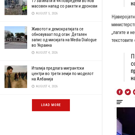
17 загинати и 44 повредени во нов
н
масовен напад со ракети и дронови
AUGUST 5, 2026
Нјаверојатн
министерст
Животот и демократијата се
„лагите и н
обновуваат под оган: Детален
запис од мисијата на Media Dialogue
текстовите 
во Украина
AUGUST 4, 2026
П
с
Италија предлага мигрантски
п
центри во трети земји по моделот
н
на Албанија
AUGUST 4, 2026
LOAD MORE