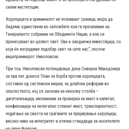
силни институции.
Корупцијата и криминалот не познаваат граници, мора да
бидеме единствени во заложбите кои ги преземаме на
Генералното собрание на Обединети Нации, а кои се
пренесуваат во целиот свет. Ова е заедничка инвестиција, со
која ќе изградиме подобар свет за сите нас“, посочи
вицепремиерот Николовски.
При тоа, Николовски потенцираше дека Северна Македонија
за прв пат донесе План за борба против корупцијата,
составен од системски мерки, за длабоки реформи во
општеството, кој се заснова на неколку столба –
дигитализација, механизми за проверка на имот и капитал,
конфискација на нелегално стекнат имот, транспарентност,
подигање на свеста на граѓаните за пријавување корупција,
високо ниво на интегритет и етички стандарди за носителите
на јавни функции.