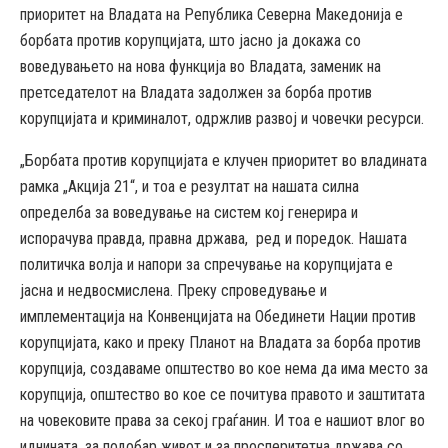
приоритет на Владата на Република Северна Македонија е
борбата против корупцијата, што јасно ја докажа со
воведувањето на нова функција во Владата, заменик на
претседателот на Владата задолжен за борба против
корупцијата и криминалот, одржлив развој и човечки ресурси.
„Борбата против корупцијата е клучен приоритет во владината
рамка „Акција 21“, и тоа е резултат на нашата силна
определба за воведување на систем кој генерира и
испорачува правда, правна држава, ред и поредок. Нашата
политичка волја и напори за спречување на корупцијата е
јасна и недвосмислена. Преку спроведување и
имплементација на Конвенцијата на Обединети Нации против
корупцијата, како и преку Планот на Владата за борба против
корупција, создаваме општество во кое нема да има место за
корупција, општество во кое се почитува правото и заштитата
на човековите права за секој граѓанин. И тоа е нашиот влог во
иднината, за подобар живот и за просперитетна држава со