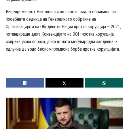
Вицепремиерот Николовски во своето видео обраќање на
посебната седница на Генералното собрание на
Организацијата на Обединети Нации против корупција – 2021,
потенцираше дека Конвенцијата на ООН против корупција,
испраќа јасна порака, дека целата меѓународна заедница е
одлучна да води бескомпромисна борба против корупцијата.