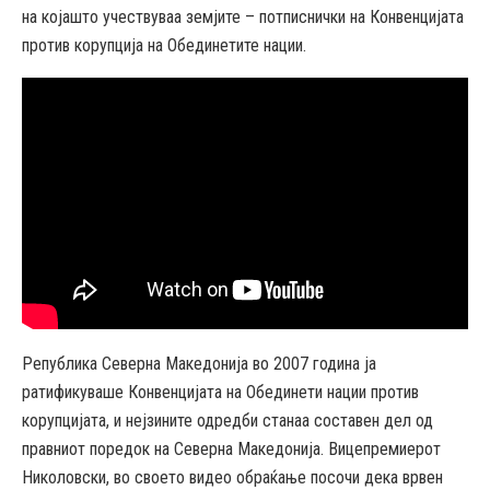
на којашто учествуваа земјите – потписнички на Конвенцијата
против корупција на Обединетите нации.
Република Северна Македонија во 2007 година ја
ратификуваше Конвенцијата на Обединети нации против
корупцијата, и нејзините одредби станаа составен дел од
правниот поредок на Северна Македонија. Вицепремиерот
Николовски, во своето видео обраќање посочи дека врвен