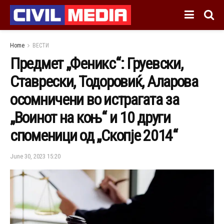
Home
ВЕСТИ
Предмет „Феникс“: Груевски,
Ставрески, Тодоровиќ, Аларова
осомничени во истрагата за
„Воинот на коњ“ и 10 други
споменици од „Скопје 2014“
June 30, 2023 15:20