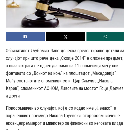
Обвинитилот Љубомир Лапе денеска презентираше детали за
случајот при што рече дека „Скопје 2014“ е сложен предмет,
а оваа истрага се однесува само на 11 споменици меѓу кои
фонтаната со „Воинот на коњ“ на плоштадот „Македонија“.
Меѓу состанотите споменици се и Цар Самуил, „Никола
Карев“, споменикот АСНОМ, Лавовите на мостот Гоце Делчев
и други.
Првосомничен во случајот, кој е со кодно име „Феникс“, е
поранешниот премиер Никола Груевски, второосомниочен е
ексвицепремиерот и министер за финансии во неговата влада