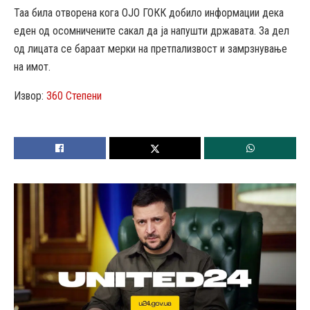
Таа била отворена кога ОЈО ГОКК добило информации дека
еден од осомничените сакал да ја напушти државата. За дел
од лицата се бараат мерки на претпализвост и замрзнување
на имот.
Извор:
360 Степени