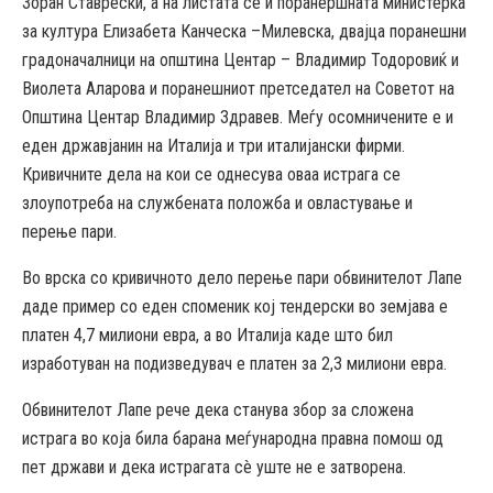
Зоран Ставрески, а на листата се и поранершната министерка
за култура Елизабета Канческа –Милевска, двајца поранешни
градоначалници на општина Центар – Владимир Тодоровиќ и
Виолета Аларова и поранешниот претседател на Советот на
Општина Центар Владимир Здравев. Меѓу осомничените е и
еден државјанин на Италија и три италијански фирми.
Кривичните дела на кои се однесува оваа истрага се
злоупотреба на службената положба и овластување и
перење пари.
Во врска со кривичното дело перење пари обвинителот Лапе
даде пример со еден споменик кој тендерски во земјава е
платен 4,7 милиони евра, а во Италија каде што бил
изработуван на подизведувач е платен за 2,3 милиони евра.
Обвинителот Лапе рече дека станува збор за сложена
истрага во која била барана меѓународна правна помош од
пет држави и дека истрагата сè уште не е затворена.