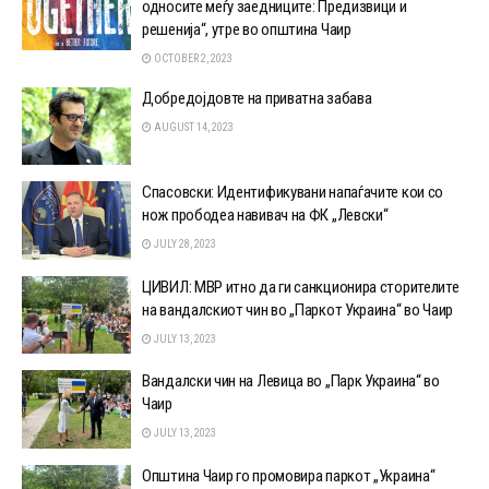
односите меѓу заедниците: Предизвици и
решенија“, утре во општина Чаир
OCTOBER 2, 2023
Добредојдовте на приватна забава
AUGUST 14, 2023
Спасовски: Идентификувани напаѓачите кои со
нож прободеа навивач на ФК „Левски“
JULY 28, 2023
ЦИВИЛ: МВР итно да ги санкционира сторителите
на вандалскиот чин во „Паркот Украина“ во Чаир
JULY 13, 2023
Вандалски чин на Левица во „Парк Украина“ во
Чаир
JULY 13, 2023
Општина Чаир го промовира паркот „Украина“