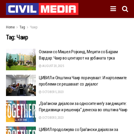
Home
Tag
Чаир
Tag:
Чаир
Османи со Мишел Ројкинд, Меџити со Бајрам
Вардар: Чаир во центарот на урбаната трка
AUGUST 20, 2025
ЦИВИЛ и Општина Чаир порачуваат: И најголемите
проблеми се решаваат со дијалог
OCTOBER 5, 2023
„Граѓански дијалози за односите меѓу заедниците:
Предизвици и решенија“ денеска во општина Чаир
OCTOBER 3, 2023
ЦИВИЛ продолжува со Граѓански дијалози за