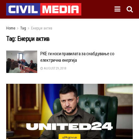
Home
Tag
Енерџи актив
Tag:
Енерџи актив
РКЕ ги носи правилата за снабдување со
електрична енергија
AUGUST 29, 2018