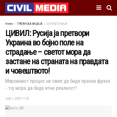
Home
ГРАЃАНСКА АКЦИЈА
СООПШТЕНИЈА
ЦИВИЛ: Русија ја претвори
Украина во бојно поле на
страдање – светот мора да
застане на страната на правдата
и човештвото!
Мировниот процес не смее да биде празна фраза
- тој мора да биде итна реалност!
July 1, 2025 11:52