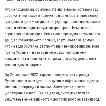
Русија продолжува со агресијата врз Украина, оставајќи зад
себе урнатини, солзи и човечки трагедии. Бруталните напади
врз цивилни цели – се директен удар врз основните човекови
права и меѓународното хуманитарно право. Нема ништо
оправдано во инвазијата. Нема ништо праведно во убивањето
деца, во гранатирањето болници, во рушењето на домови…
Русија води брутална, деструктивна и неиспровоцирана војна
против Украина – и таа војна не е само геополитички
конфликт. Таа е човечка катастрофа што секој ден одзема
животи, иднини, надежи.
Од 24 февруари 2022, Украина е под жестока агресија.
Руските воени сили целат кон цивилни објекти, спроведуваат
масовни депортации и мачења. Злосторствата не се
„колатерална штета“. Тие се дел од системски план за
уништување на независноста и достоинството на еден народ.