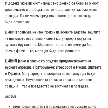
И додека украинскиот народ секојдневно се бори за живот,
достоинство и слобода, светот е должен да заземе јасна
позиција. Да се молчи пред овие злосторства значи да се
биде соучесник.
ЦИВИЛ повикува на итен прекин на воените дејства, заштита
на цивилното население и силна меѓународна осуда на
руската бруталност. Мировниот процес не смее да биде
празна фраза – тој мора да биде итна реалност.
ЦИВИЛ јасно и гласно го осудува продолжувањето на
руската агресија. Повторуваме: агресорот е Русија. Жртвата
е Украина.
Меѓународната заедница нема луксуз да биде
рамнодушна. Неутралноста во ваква војна не е морална
позиција – таа е предавство на вистината и правдата.
Бараме:
итен прекин на огнот и повлекување на руските сили;