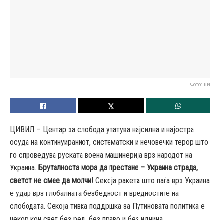
Фото: ВИ
ЦИВИЛ – Центар за слобода упатува најсилна и најостра
осуда на континуираниот, систематски и нечовечки терор што
го спроведува руската воена машинерија врз народот на
Украина.
Бруталноста мора да престане – Украина страда,
светот не смее да молчи!
Секоја ракета што паѓа врз Украина
е удар врз глобалната безбедност и вредностите на
слободата. Секоја тивка поддршка за Путиновата политика е
чекор кон свет без ред, без право и без иднина.