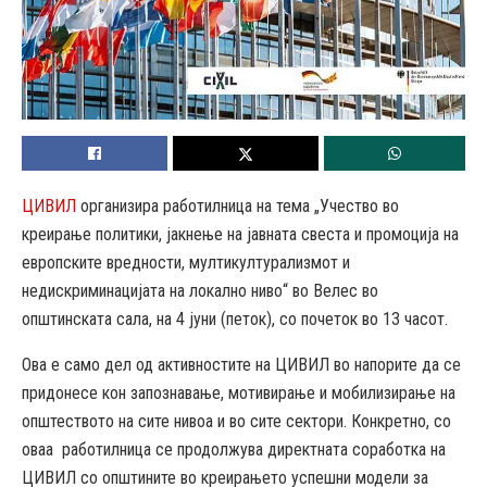
ЦИВИЛ
организира работилница на тема „Учество во
креирање политики, јакнење на јавната свеста и промоција на
европските вредности, мултикултурализмот и
недискриминацијата на локално ниво“ во Велес во
општинската сала, на 4 јуни (петок), со почеток во 13 часот.
Ова е само дел од активностите на ЦИВИЛ во напорите да се
придонесе кон запознавање, мотивирање и мобилизирање на
општеството на сите нивоа и во сите сектори. Конкретно, со
оваа работилница се продолжува директната соработка на
ЦИВИЛ со општините во креирањето успешни модели за