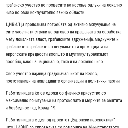
граѓанско учество во процесите на носење одлуки на локално
ниво во овие исклучително важно области.
ЦИВИЛ ја препознава потребата од активно вклучување на
сите засегнати страни во одговор на прашањата за соработка
меѓу локалната власт, граѓанските здруженија, медиумите и
граѓанките и граѓаните во негувањето и промоцијата на
европските вредности воопшто и мултикултурализмот
посебно, како на национално, така и на локално ниво.
Свое учество најавија градоначалникот на Велес,
претставници на невладините организации и политички партии.
Работилницата ќе се одржи со физичко присуство со
максимално почитување на протоколите и мерките за заштита
и безбедност од Ковид-19.
Работилницата е дел од проектот „Европски перспективи“
што ЦИВИЛ го спроведува со поддршка на Министерството