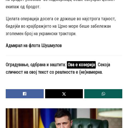
екипаж од бродот.
Целата операција досега се држеше во најстрога тајност,
бидејќи во крајбражјето на Црно море беше забележан
зголемен број на украински трактори.
Адмирал на флота Шушмулов
Оградување, одбрана и заштита:
Ова е козерија
.
Секоја
сличност на овој текст со реалноста е (не)намерна.