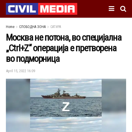
Home
СЛОБОДНА ЗОНА
САТИРА
Москва не потона, во специјална
„Ctrl+Z“ операција e претворена
во подморница
April 15, 2022 16:09