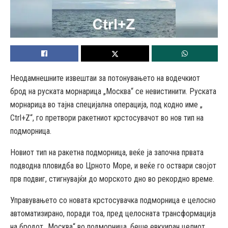
Неодамнешните извештаи за потонувањето на водечкиот
брод на руската морнарица „Москва“ се невистинити. Руската
морнарица во тајна специјална операција, под кодно име „
Ctrl+Z“, го претвори ракетниот крстосувачот во нов тип на
подморница.
Новиот тип на ракетна подморница, веќе ја започна првата
подводна пловидба во Црното Море, и веќе го оствари својот
прв подвиг, стигнувајќи до морското дно во рекордно време.
Управувањето со новата крстосувачка подморница е целосно
автоматизирано, поради тоа, пред целосната трансформација
на бродот „Москва“ во подморница, беше евкуиран целиот