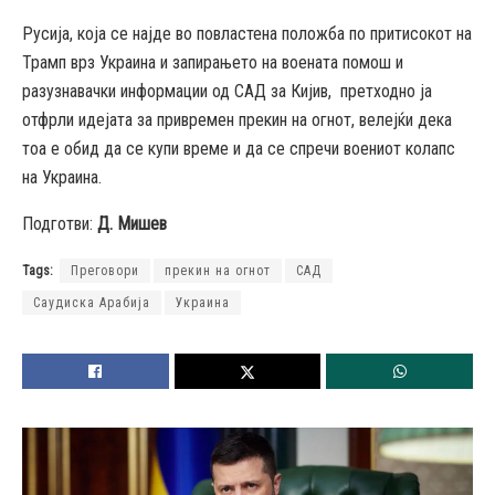
Русија, која се најде во повластена положба по притисокот на
Трамп врз Украина и запирањето на воената помош и
разузнавачки информации од САД за Кијив, претходно ја
отфрли идејата за привремен прекин на огнот, велејќи дека
тоа е обид да се купи време и да се спречи воениот колапс
на Украина.
Подготви:
Д. Мишев
Tags:
Преговори
прекин на огнот
САД
Саудиска Арабија
Украина