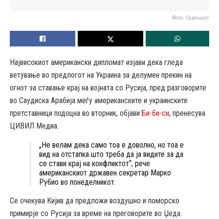
Фото: Скриншот
Највисокиот американски дипломат изјави дека гледа
ветување во предлогот на Украина за делумен прекин на
огнот за ставање крај на војната со Русија, пред разговорите
во Саудиска Арабија меѓу американските и украинските
претставници подоцна во вторник, објави
Би-би-си
, пренесува
ЦИВИЛ Медиа.
„Не велам дека само тоа е доволно, но тоа е
вид на отстапка што треба да ја видите за да
се стави крај на конфликтот“, рече
американскиот државен секретар Марко
Рубио во понеделникот.
Се очекува Кијив да предложи воздушно и поморско
примирје со Русија за време на преговорите во Џеда.