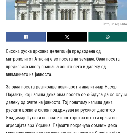
Фото/ извор МИА
Висока руска црковна делегација предводена од
митрополитот Атнониј е во посета на земјава. Оваа посета
предизвика многу прашања зошто сега и далеку од
вниманието на јавноста.
За оваа посета реагираше новинарот и аналитичар Насер
Пајазити, кој напиша дека оваа посета се обидува да се случи
далеку од очите на јавноста. Тој понатаму напиша дека
руската црква е силен поддржувач на рускиот диктатор
Владимир Путин и неговите злосторства што ги прави со
агресијата врз Украина. Пајазити покренува сомнеж дека