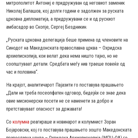
митрополитот Антониј е придружуван од неговиот заменик
Николај Балашов, кој долги години е задолжен за руската
црковна дипломатија, а придружувани се и од рускиот
амбасадор во Скопје, Сергеј Бездникин.
„Руската црковна делегација беше примена од членовите на
Синодот на Македонската православна црква – Охридска
архиепископија, кои велат дека нема ништо тајно, но не
соопштуваат детали. Средбата меѓу нив траеше повеќе од
час и половина“.
На крајот, аналитичарот Пајазити го поставува прашањето
„Дали ни треба посеопфатен одговор, бидејќи се знае дека
овие мисионерски посети не се наменети за добро и
претставуваат опасност за државата!
Со
колумна
реагираше и новинарот и колумнист Зоран
Бојаровски, кој го поставува прашањето зошто Македонската
православна црква – Охридска Архиепископија (МПЦ-ОА) го