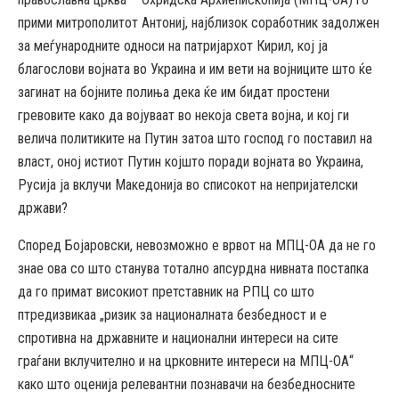
прими митрополитот Антониј, најблизок соработник задолжен
за меѓународните односи на патријархот Кирил, кој ја
благослови војната во Украина и им вети на војниците што ќе
загинат на бојните полиња дека ќе им бидат простени
гревовите како да војуваат во некоја света војна, и кој ги
велича политиките на Путин затоа што господ го поставил на
власт, оној истиот Путин којшто поради војната во Украина,
Русија ја вклучи Македонија во списокот на непријателски
држави?
Според Бојаровски, невозможно е врвот на МПЦ-ОА да не го
знае ова со што станува тотално апсурдна нивната постапка
да го примат високиот претставник на РПЦ со што
птредизвикаа „ризик за националната безбедност и е
спротивна на државните и национални интереси на сите
граѓани вклучително и на црковните интереси на МПЦ-ОА“
како што оценија релевантни познавачи на безбедносните