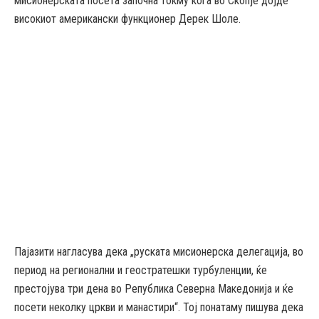
мисионерската посета започна токму кога во Скопје дојде
високиот американски функционер Дерек Шоле.
Пајазити нагласува дека „руската мисионерска делегација, во
период на регионални и геостратешки турбуленции, ќе
престојува три дена во Република Северна Македонија и ќе
посети неколку цркви и манастири“. Тој понатаму пишува дека