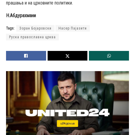
прашања и на црковните политики.
Н.Абдурахмани
Tags:
Зоран Бојаровски
Насер Пајазити
Руска православна црква