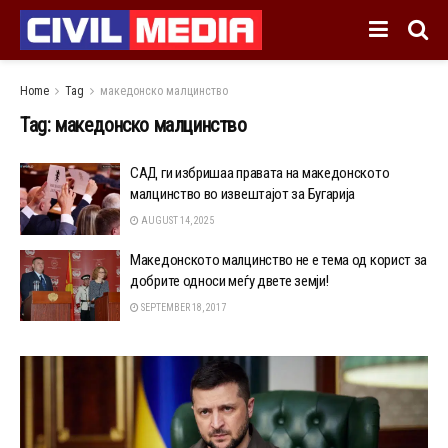
Home
Tag
македонско малцинство
Tag:
македонско малцинство
САД ги избришаа правата на македонското
малцинство во извештајот за Бугарија
AUGUST 14, 2025
Македонското малцинство не е тема од корист за
добрите односи меѓу двете земји!
SEPTEMBER 18, 2017