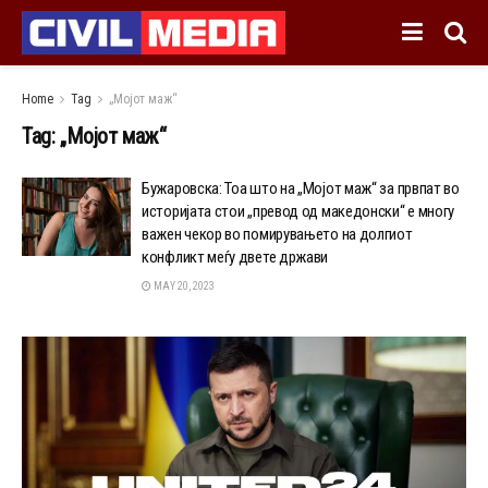
Home
Tag
„Мојот маж“
Tag:
„Мојот маж“
Бужаровска: Тоа што на „Мојот маж“ за првпат во
историјата стои „превод од македонски“ е многу
важен чекор во помирувањето на долгиот
конфликт меѓу двете држави
MAY 20, 2023