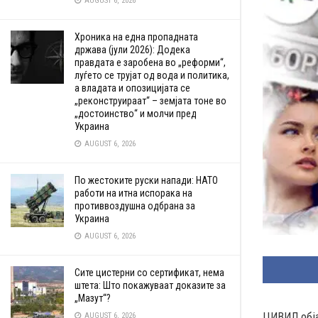
AUGUST 6, 2026
Хроника на една пропадната
држава (јули 2026): Додека
правдата е заробена во „реформи“,
луѓето се трујат од вода и политика,
а владата и опозицијата се
„реконструираат“ – земјата тоне во
„достоинство“ и молчи пред
Украина
AUGUST 6, 2026
По жестоките руски напади: НАТО
работи на итна испорака на
противвоздушна одбрана за
Украина
AUGUST 6, 2026
Сите цистерни со сертификат, нема
штета: Што покажуваат доказите за
„Мазут“?
ЦИВИЛ обја
AUGUST 6, 2026