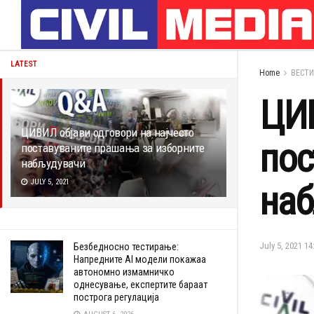
LATEST
Home
ВЕСТИ
ЦИВ
ЦИВИЛ објави одговори на најчесто
пос
поставуваните прашања за изборните
набљудувачи
JULY 5, 2021
наб
July 5, 2021 14
Безбедносно тестирање:
Напредните AI модели покажаа
автономно измамничко
однесување, експертите бараат
построга регулација