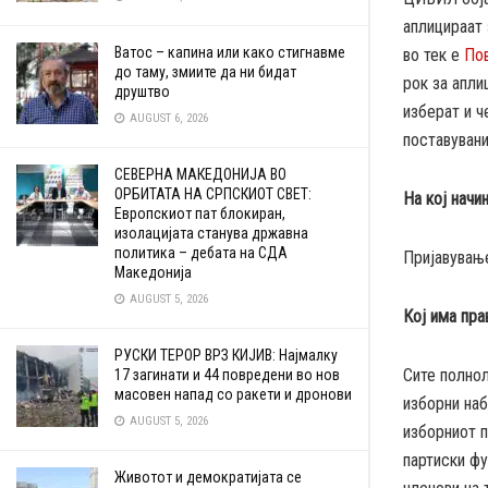
аплицираат 
Ватос – капина или како стигнавме
во тек е
Пов
до таму, змиите да ни бидат
рок за апли
друштво
изберат и ч
AUGUST 6, 2026
поставуван
СЕВЕРНА МАКЕДОНИЈА ВО
ОРБИТАТА НА СРПСКИОТ СВЕТ:
На кој нач
Европскиот пат блокиран,
изолацијата станува државна
политика – дебата на СДА
Пријавување
Македонија
AUGUST 5, 2026
Кој има пра
РУСКИ ТЕРОР ВРЗ КИЈИВ: Најмалку
Сите полнол
17 загинати и 44 повредени во нов
масовен напад со ракети и дронови
изборни наб
AUGUST 5, 2026
изборниот 
партиски фу
Животот и демократијата се