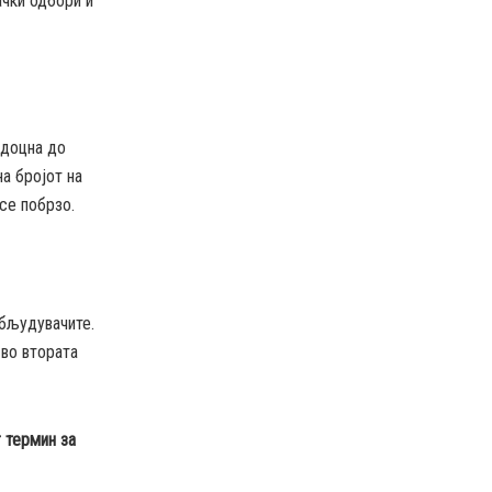
ачки одбори и
ајдоцна до
а бројот на
 се побрзо.
абљудувачите.
 во втората
г термин за