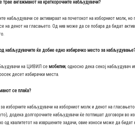
е трае ангажманот на краткорочните набљудувачи?
те набљудувачи се активираат на почетокот на изборниот молк, но 
се на денот на гласањето. Од нив може да се побара да бидат актив
о.
 од набљудувачите ќе добие едно избирачко место за набљудување
абљудувачи на ЦИВИЛ се
мобилни
, односно дека секој набљудувач и
росек десет избирачки места.
манот се плаќа?
за изборните набљудувачи на изборниот молк и денот на гласањето
уто), додека долгорочните набљудувачи ќе потпишат договори во из
но од квалитетот на извршените задачи, овие износи може да бидат