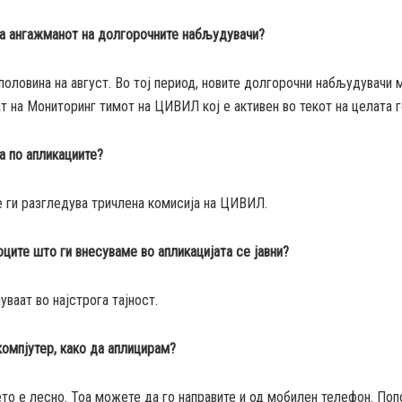
ва ангажманот на долгорочните набљудувачи?
половина на август. Во тој период, новите долгорочни набљудувачи 
т на Мониторинг тимот на ЦИВИЛ кој е активен во текот на целата г
а по апликациите?
е ги разгледува тричлена комисија на ЦИВИЛ.
ците што ги внесуваме во апликацијата се јавни?
чуваат во најстрога тајност.
омпјутер, како да аплицирам?
то е лесно. Тоа можете да го направите и од мобилен телефон. По