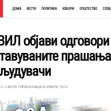
ДОМА
ВЕСТИ
ПОЛИТИКА
ИЗБОРИ
ОПШТЕСТВО
СЛОБ
ИЛ објави одговори 
тавуваните прашања 
људувачи
:35
in
ВЕСТИ
,
ГРАЃАНСКА АКЦИЈА
,
ИЗБОРИ
,
ТОП 5