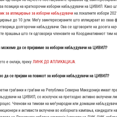
за позиција на краткорочни изборни набљудувачи на ЦИВИЛ. Како шт
ик за аплицирање за изборни набљудувачи
на локалните избори 2021
цирање до 10 јули. Меѓу заинтересираните што аплицираат во оваа ф
етворица долгорочни набљудувачи. Ова се одговорите на досега нај
ите прашања што ги одговорија членовите на Координативниот тим 
ин можеме да се пријавиме за изборни набљудувачи на ЦИВИЛ?
то е онлајн, преку
ЛИНК ДО АПЛИКАЦИЈА
.
во да се пријави на повикот за изборни набљудувачи на ЦИВИЛ?
етни граѓанки и граѓани на Република Северна Македонија имаат пр
људувачи на ЦИВИЛ, со исклучок на претходно активно вклучени ли
процес. Членови на тимови на меѓународни или домашни набљудувач
нкционери и активисти вклучени во изборната кампања, кандидати на