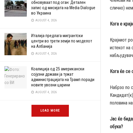
членови на 
обновуваат под оган: Детален
слично) нем
запис од мисијата на Media Dialogue
во Украина
AUGUST 4, 2026
Кога е крај
Италија предлага мигрантски
Крајниот ро
центри во трети земји по моделот
на Албанија
истекот на 
AUGUST 4, 2026
набљудувачи
Коалиција од 25 американски
Кога ќе се 
сојузни држави ја тужат
администрацијата на Трамп поради
новите увозни царини
Набрзо по с
AUGUST 4, 2026
Кандидат(к)
половина на 
LOAD MORE
Јас ќе бида
обука?