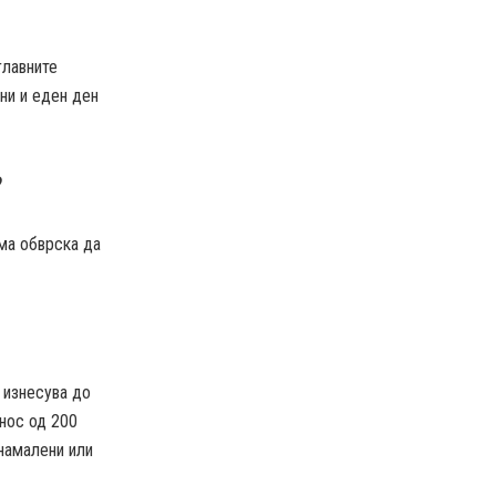
главните
ни и еден ден
?
ма обврска да
 изнесува до
нос од 200
 намалени или