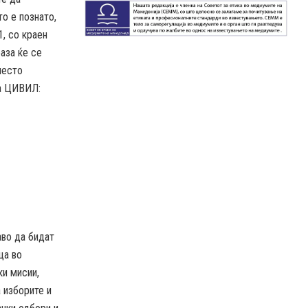
о е познато,
, со краен
аза ќе се
често
на ЦИВИЛ:
аво да бидат
ца во
ки мисии,
 изборите и