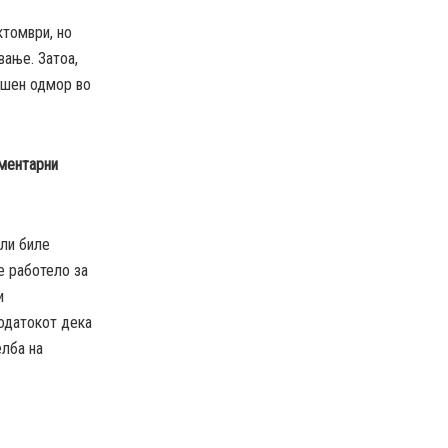
ктомври, но
вање. Затоа,
дишен одмор во
аментарни
али биле
е работело за
и
одатокот дека
елба на