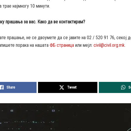
а трае најмногу 10 минути.
ку прашања за вас. Како да ве контактирам?
те прашање, не се двоумете да се јавите на 02 / 520 91 76, секој д
апишете порака на нашата
ФБ страница
или мејл:
civil@civil.org.mk
.
Share
Tweet
S