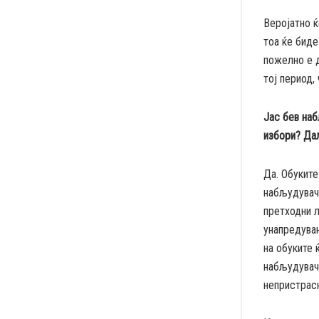
Веројатно ќ
тоа ќе биде
пожелно е д
тој период,
Јас бев на
избори? Да
Да. Обуките
набљудувачи
претходни л
унапредува
на обуките 
набљудувачи
непристрас