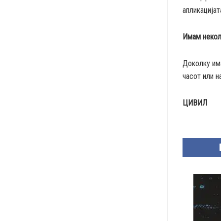
апликацијат
Имам некол
Доколку има
часот или н
ЦИВИЛ