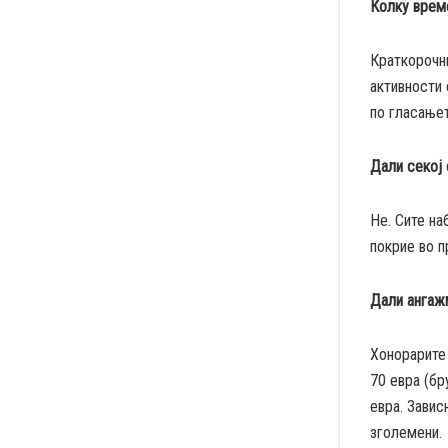
Колку врем
Краткорочни
активности 
по гласањет
Дали секој
Не. Сите н
покрие во п
Дали ангаж
Хонорарите 
70 евра (бр
евра. Завис
зголемени.