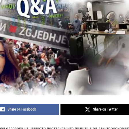
Share on Facebook
Share on Twitter
ви одговори на најчесто поставуваните прашања од заинтересирани