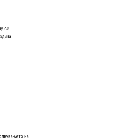
му се
одина.
полнувањето на