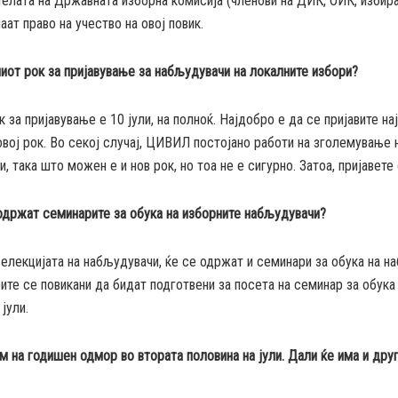
телата на Државната изборна комисија (членови на ДИК, ОИК, избир
аат право на учество на овој повик.
ниот рок за пријавување за набљудувачи на локалните избори?
к за пријавување е 10 јули, на полноќ. Најдобро е да се пријавите н
овој рок. Во секој случај, ЦИВИЛ постојано работи на зголемување н
, така што можен е и нов рок, но тоа не е сигурно. Затоа, пријавете
одржат семинарите за обука на изборните набљудувачи?
елекцијата на набљудувачи, ќе се одржат и семинари за обука на н
ите се повикани да бидат подготвени за посета на семинар за обука
јули.
м на годишен одмор во втората половина на јули. Дали ќе има и дру