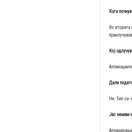
Кога почну
Во втората 
приклучуваа
Кој одлучув
Апликациит
Дали подато
Не. Тие се 
Јас немам к
Аплицирање