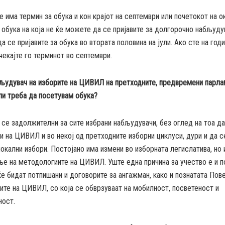
е има термин за обука и кон крајот на септември или почетокот на о
 обука на која не ќе можете да се пријавите за долгорочно набљуду
а се пријавите за обука во втората половина на јули. Ако сте на го
 чекајте го терминот во септември.
бљудувач на изборите на ЦИВИЛ на претходните, предвремени парл
ли треба да посетувам обука?
 се задолжителни за сите избрани набљудувачи, без оглед на тоа д
 на ЦИВИЛ и во некој од претходните изборни циклуси, дури и да с
окални избори. Постојано има измени во изборната легислатива, но 
ње на методологиите на ЦИВИЛ. Уште една причина за учество е и п
ќе бидат потпишани и договорите за ангажман, како и познатата Пов
те на ЦИВИЛ, со која се обврзуваат на мобилност, посветеност и
ност.