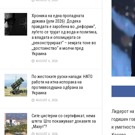
AUGUST 6, 2026
Хроника на една пропадната
држава (јули 2026): Додека
правдата е заробена во „реформи“,
луѓето се трујат од вода и политика,
а владата и опозицијата се
„реконструираат“ – земјата тоне во
„достоинство“ и молчи пред
Украина
AUGUST 6, 2026
По жестоките руски напади: НАТО
работи на итна испорака на
противвоздушна одбрана за
Украина
AUGUST 6, 2026
Лидерот на 
Сите цистерни со сертификат, нема
годишен гов
штета: Што покажуваат доказите за
„Мазут“?
и уметности
AUGUST 6, 2026
Косово.