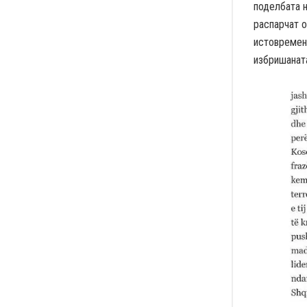
поделбата н
распарчат о
истовремено
избришаната