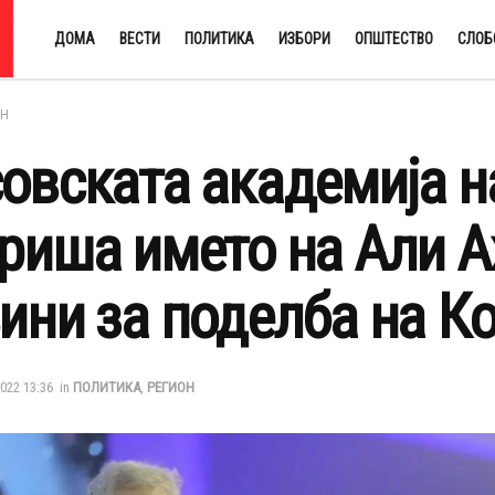
ДОМА
ВЕСТИ
ПОЛИТИКА
ИЗБОРИ
ОПШТЕСТВО
СЛОБ
ОН
овската академија на
риша името на Али А
ини за поделба на К
022 13:36
in
ПОЛИТИКА
,
РЕГИОН