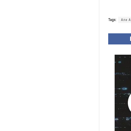
Tags:
Али А