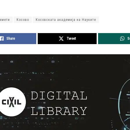
хмети
Косово
Косовската академија на Науките
Share
Tweet
S