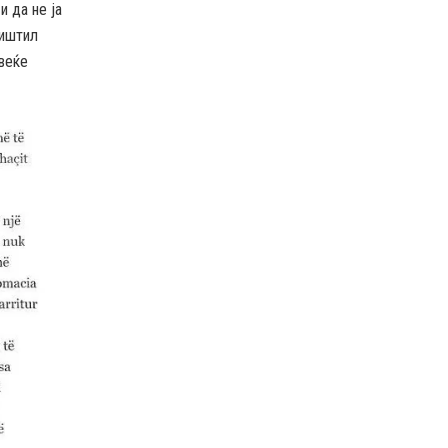
и да не ја
ништил
 веќе