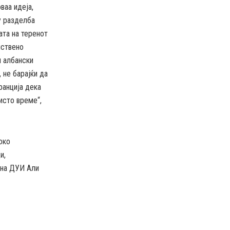
ваа идеја,
у разделба
ата на теренот
нствено
и албански
 не барајќи да
ранција дека
исто време“,
око
и,
 на ДУИ Али