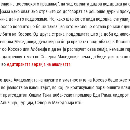
ение на „косовското прашање“, па зад сцената дадоа поддршка на о
фраза како оваа: ако страните се договорат за решение дури и прек
ина да не го поддржиме. Но, како што ќе се види подоцна, ситуациј
Косово воопшто не беше таква: јавното мислење остана речиси еди
лбата на Косово. Од друга страна, поддршката што ја доби од неко
еверна Македонија, дека мирно ќе ја прифатат поделбата на Косово,
 со Косово или Албанија и да не ја распарчат оваа земја, немаше га
енда кревкиот мир во Северна Македонија нема да биде уништен во 
а во
едитираната верзија на анализата.
е дека Академијата на науките и уметностите на Косово беше жест
 во јавноста за извештајот, во кој ги критикуваше поранешните влад
т претседател Хашим Тачи, албанскиот премиер Еди Рама, лидерот
 Албанија, Турција, Северна Македонија итн.