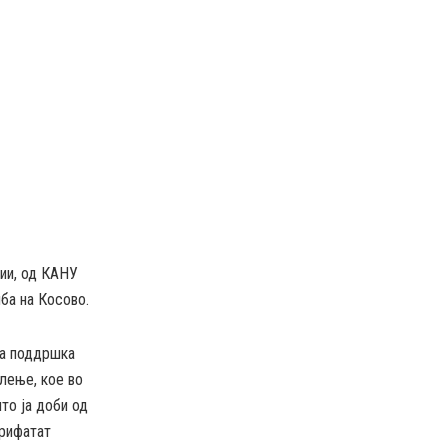
зии, од КАНУ
лба на Косово.
на поддршка
лење, кое во
то ја доби од
прифатат