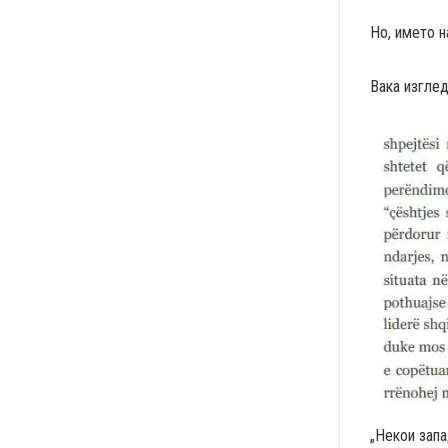
Но, името н
Вака изглед
„Некои запа