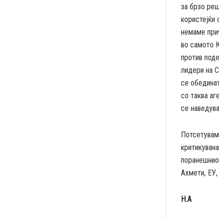
за брзо реш
користејќи 
немаме прич
во самото 
против поде
лидери на С
се обединат
со таква аг
се наведув
Потсетувам
критикувана
поранешнио
Ахмети, ЕУ,
Н.А