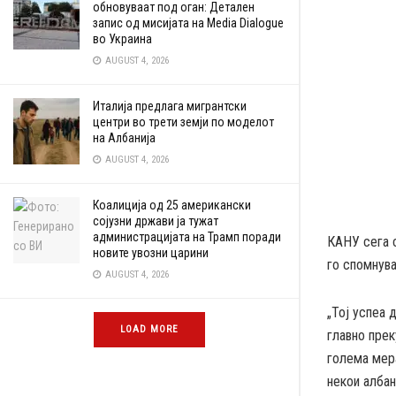
обновуваат под оган: Детален
запис од мисијата на Media Dialogue
во Украина
AUGUST 4, 2026
Италија предлага мигрантски
центри во трети земји по моделот
на Албанија
AUGUST 4, 2026
Коалиција од 25 американски
сојузни држави ја тужат
администрацијата на Трамп поради
КАНУ сега с
новите увозни царини
го спомнува
AUGUST 4, 2026
„Тој успеа
LOAD MORE
главно прек
голема мера
некои албан