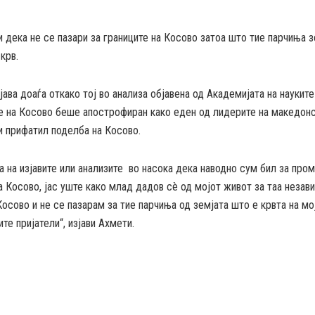
 дека не се пазари за границите на Косово затоа што тие парчиња з
крв.
јава доаѓа откако тој во анализа објавена од Академијата на науките
е на Косово беше апострофиран како еден од лидерите на македон
и прифатил поделба на Косово.
а на изјавите или анализите во насока дека наводно сум бил за пром
а Косово, јас уште како млад дадов сè од мојот живот за таа незави
Косово и не се пазарам за тие парчиња од земјата што е крвта на мо
ите пријатели“, изјави Ахмети.