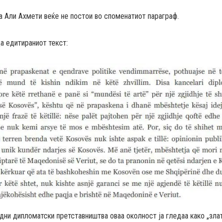
а Али Ахмети веќе не постои во споменатиот параграф.
а едитираниот текст:
дни дипломатски претставништва оваа околност ја гледаа како „зл