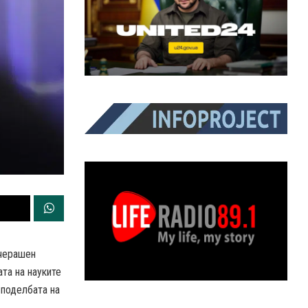
вчерашен
та на науките
 поделбата на