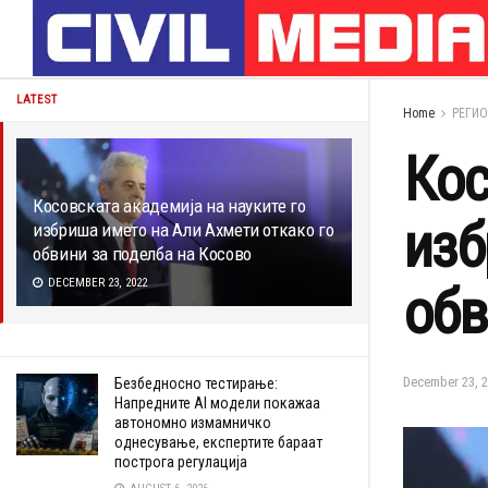
LATEST
Home
РЕГИ
Кос
Косовската академија на науките го
изб
избриша името на Али Ахмети откако го
обвини за поделба на Косово
DECEMBER 23, 2022
обв
December 23, 2
Безбедносно тестирање:
Напредните AI модели покажаа
автономно измамничко
однесување, експертите бараат
построга регулација