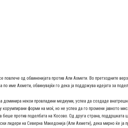
е повлече од обвиненијата против Али Ахмети. Во претходните вер
а по име Ахмети, обвинувајќи го дека ја поддржува идејата за поде
 да доминира некои провладини медиуми, успеа да создаде внатреш
у корумпирани форми на моќ, но не успеа да го промени јавното мис
 беше против поделбата на Косово. Од друга страна, поддршката ш
ски лидери на Северна Македонија (Али Ахмети), дека мирно ќе ја 