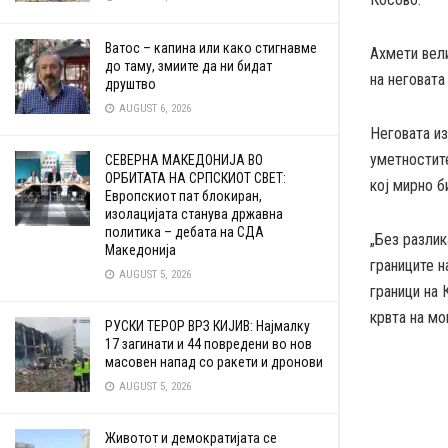
Ватос – капина или како стигнавме
Ахмети вели
до таму, змиите да ни бидат
на неговата 
друштво
AUGUST 6, 2026
Неговата из
уметностит
СЕВЕРНА МАКЕДОНИЈА ВО
ОРБИТАТА НА СРПСКИОТ СВЕТ:
кој мирно б
Европскиот пат блокиран,
изолацијата станува државна
политика – дебата на СДА
„Без разлик
Македонија
границите н
AUGUST 5, 2026
граници на 
крвта на мо
РУСКИ ТЕРОР ВРЗ КИЈИВ: Најмалку
17 загинати и 44 повредени во нов
масовен напад со ракети и дронови
AUGUST 5, 2026
Животот и демократијата се