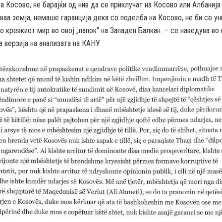
а Косово, не барајќи од нив да се приклучат на Косово или Албанија 
ваа земја, немаше гаранција дека со поделба на Косово, не би се у
 кревкиот мир во овој „папок“ на Западен Балкан. – се наведува во
 верзија на анализата на КАНУ.