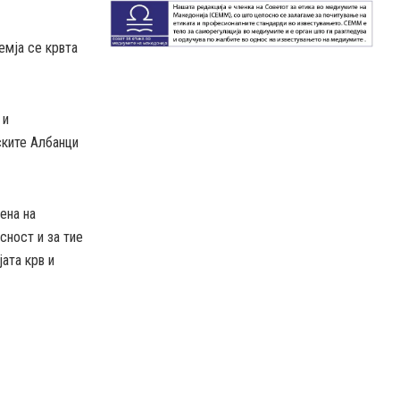
емја се крвта
 и
ските Албанци
ена на
сност и за тие
јата крв и