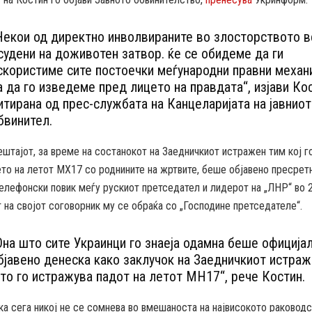
Некои од директно инволвираните во злосторството в
судени на доживотен затвор. ќе се обидеме да ги
скористиме сите постоечки меѓународни правни механ
а да го изведеме пред лицето на правдата“, изјави Кос
итирана од прес-службата на Канцеларијата на јавниот
бвинител.
штајот, за време на состанокот на Заедничкиот истражен тим кој г
то на летот МХ17 со роднините на жртвите, беше објавено пресрет
елефонски повик меѓу рускиот претседател и лидерот на „ЛНР“ во 2
на својот соговорник му се обраќа со „Господине претседателе“.
Она што сите Украинци го знаеја одамна беше официја
бјавено денеска како заклучок на Заедничкиот истраж
то го истражува падот на летот MH17“, рече Костин.
ка сега никој не се сомнева во вмешаноста на највисокото раководс