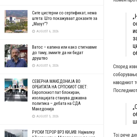
Сите цистерни со сертификат, нема
„
штета: Што покажуваат доказите за
о
„Мазут“?
и
AUGUST 6, 2026
з
ц
Ватос – капина или како стигнавме
о
до таму, змиите да ни бидат
друштво
AUGUST 6, 2026
Според изве
соборување
СЕВЕРНА МАКЕДОНИЈА ВО
наводниот т
ОРБИТАТА НА СРПСКИОТ СВЕТ:
Последниот 
Европскиот пат блокиран,
изолацијата станува државна
политика – дебата на СДА
„
Македонија
о
AUGUST 5, 2026
ш
РУСКИ ТЕРОР ВРЗ КИЈИВ: Најмалку
Тој рече де