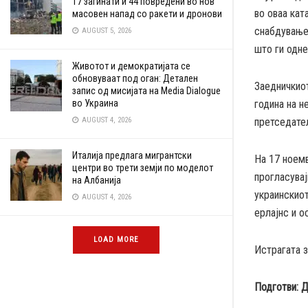
17 загинати и 44 повредени во нов
во оваа кат
масовен напад со ракети и дронови
снабдување 
AUGUST 5, 2026
што ги одне
Животот и демократијата се
обновуваат под оган: Детален
Заедничкио
запис од мисијата на Media Dialogue
во Украина
година на н
AUGUST 4, 2026
претседател
Италија предлага мигрантски
На 17 ноемв
центри во трети земји по моделот
прогласувај
на Албанија
украинскиот
AUGUST 4, 2026
ерлајнс и о
LOAD MORE
Истрагата 
Подготви: 