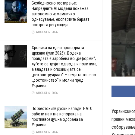
Безбедносно тестирање:
Напредните AI модели покажаа
автономно измамничко
однесување, експертите бараат
построга регулација
AUGUST 6, 2026
Хроника на една пропадната
држава (јули 2026): Додека
правдата е заробена во „реформи“,
луѓето се трујат од вода и политика,
а владата и опозицијата се
„реконструираат“ – земјата тоне во
„достоинство“ и молчи пред
Украина
AUGUST 6, 2026
По жестоките руски напади: НАТО
Украинскиот
работи на итна испорака на
правни мех
противвоздушна одбрана за
Украина
соборување
AUGUST 6, 2026
Коментарот 