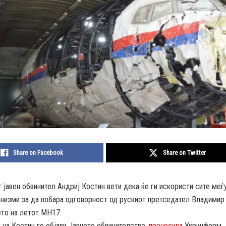
Share on Facebook
Share on Twitter
 јавен обвинител Андриј Костин вети дека ќе ги искористи сите меѓ
анизми за да побара одговорност од рускиот претседател Владимир
то на летот MH17.
на Костин го објави Јавното обвинителство,
пренесува
Укринформ.