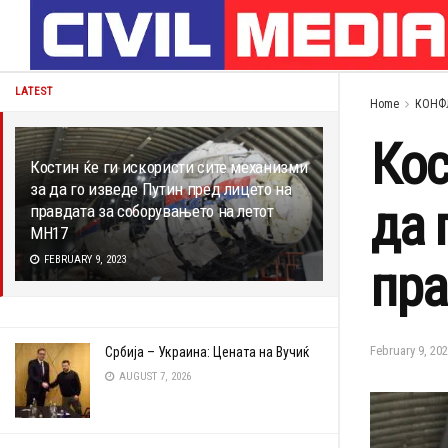
LATEST
Home
КОНФ
Кос
Костин ќе ги искористи сите механизми
за да го изведе Путин пред лицето на
да 
правдата за соборувањето на летот
MH17
FEBRUARY 9, 2023
пра
February 9, 202
Србија – Украина: Цената на Вучиќ
AUGUST 7, 2026