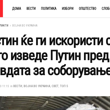
ДОМА
ВЕСТИ
ПОЛИТИКА
ИЗБОРИ
ОПШТЕСТВО
СЛОБ
ЛИКТИ
ВОЈНА ВО УКРАИНА
тин ќе ги искористи 
го изведе Путин пред
вдата за соборување
3 11:15
in
ВЕСТИ
,
ВОЈНА ВО УКРАИНА
,
СВЕТ
,
ТОП 5