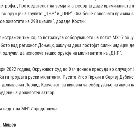
астрофа. „Претседателот на земјата агресор ја даде криминалната 
со оружје на групите „ДНР“ и „ЛНР“. Ова беше основната причина з
се животите на 298 цивили“, додаде Костин.
т истражен тим кој го истражува соборувањето на летот МХ17 во ј
ебото над регионот Доњецк, заклучи дека постојат силни индиции д
 одлучил да испорача тешко оружје на милитантите на „ДНР“.
ри 2022 година, Окружниот суд во Хаг донесе пресуда во случајот
ќи ги тројцата руски милитанти, Русите Игор Гиркин и Сергеј Дубинс
 државјанин Леонид Карченко за виновни за соборување на авион н
судени на доживотен затвор.
за падот на MH17 продолжува.
Д. Мишев