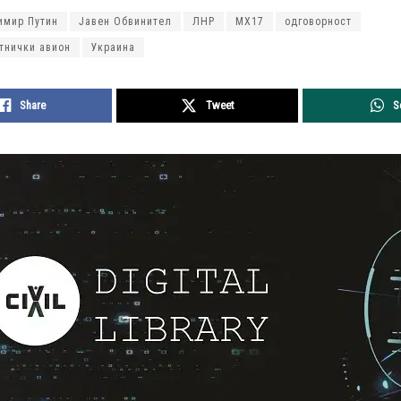
имир Путин
Јавен Обвинител
ЛНР
МХ17
одговорност
тнички авион
Украина
Share
Tweet
S