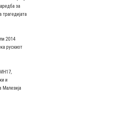
наредба за
а трагедијата
ули 2014
ека рускиот
 MH17,
ки и
а Малезија