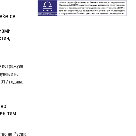
еќе се
изми
тин,
о истражува
нување на
017 година.
лно
ен тим
тво на Русија