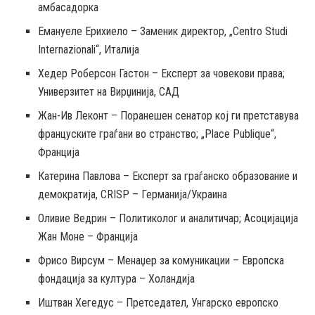
амбасадорка
Емануеле Ерихиело – Заменик директор, „Centro Studi
Internazionali“, Италија
Хедер Роберсон Гастон – Експерт за човекови права;
Универзитет на Вирџинија, САД
Жан-Ив Леконт – Поранешен сенатор кој ги претставува
француските граѓани во странство; „Place Publique“,
Франција
Катерина Павлова – Експерт за граѓанско образование и
демократија, CRISP – Германија/Украина
Оливие Ведрин – Политиколог и аналитичар; Асоцијација
Жан Моне – Франција
Фрисо Вирсум – Менаџер за комуникации – Европска
фондација за култура – Холандија
Иштван Хегедус – Претседател, Унгарско европско