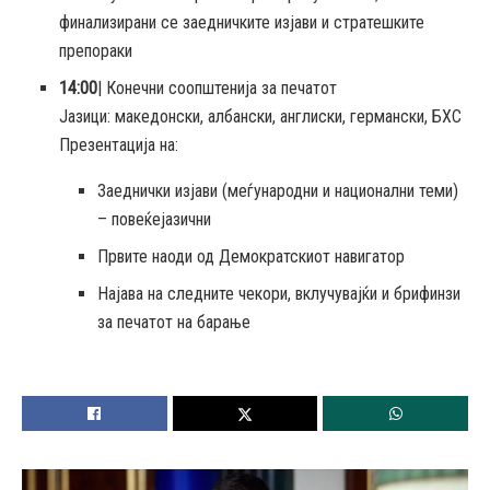
финализирани се заедничките изјави и стратешките
препораки
14:00
| Конечни соопштенија за печатот
Јазици: македонски, албански, англиски, германски, БХС
Презентација на:
Заеднички изјави (меѓународни и национални теми)
– повеќејазични
Првите наоди од Демократскиот навигатор
Најава на следните чекори, вклучувајќи и брифинзи
за печатот на барање