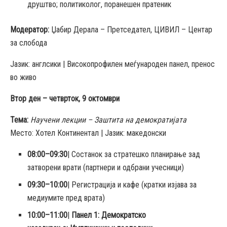
друштво; политиколог, поранешен пратеник
Модератор
:
Џабир Дерала – Претседател, ЦИВИЛ – Центар
за слобода
Јазик: англсики | Високопрофилен меѓународен панел, пренос
во живо
Втор ден
–
четврток
, 9
октомври
Тема
:
Научени лекции
–
Заштита на демократијата
Место: Хотел Континентал | Јазик: македoнски
08:00–09:30
| Состанок за стратешко планирање зад
затворени врати (партнери и одбрани учесници)
09:30–10:00
| Регистрација и кафе (кратки изјава за
медиумите пред врата)
10:00–11:00
|
Панел
1:
Демократско