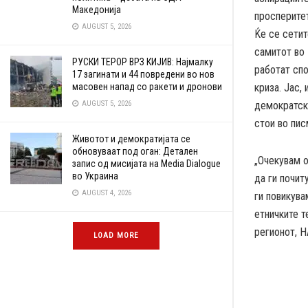
Македонија
просперитет
AUGUST 5, 2026
Ќе се сетит
самитот во 
РУСКИ ТЕРОР ВРЗ КИЈИВ: Најмалку
работат сп
17 загинати и 44 повредени во нов
криза. Јас,
масовен напад со ракети и дронови
демократски
AUGUST 5, 2026
стои во пис
Животот и демократијата се
обновуваат под оган: Детален
„Очекувам о
запис од мисијата на Media Dialogue
во Украина
да ги почит
AUGUST 4, 2026
ги повикува
етничките т
регионот, Н
LOAD MORE