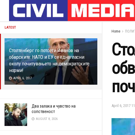
LATEST
Home
ПОЛИ
Сто
Столтенберг го потсети Иванов на
обврските: НАТО и ЕУ се едногласни
обв
околу почитувањето на демократските
норми!
APRIL 6, 2017
поч
April 6, 2017 1
Два залaка и чувство на
сопственост
AUGUST 8, 2026