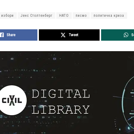
избори
Јенс Столтенберг
НАТО
писмо
политичка криза
Share
Tweet
S