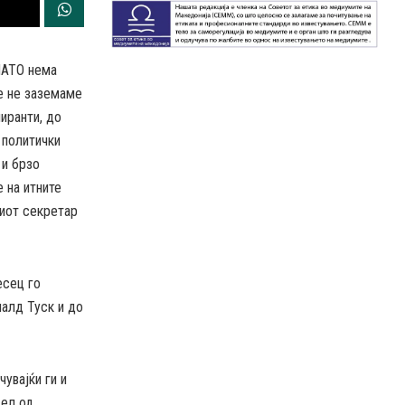
НАТО нема
е не заземаме
иранти, до
 политички
 и брзо
 на итните
ниот секретар
есец го
налд Туск и до
увајќи ги и
дел од