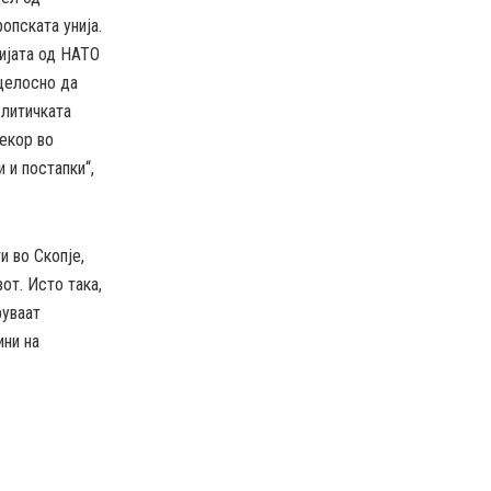
опската унија.
цијата од НАТО
 целосно да
олитичката
чекор во
 и постапки“,
и во Скопје,
от. Исто така,
руваат
ини на