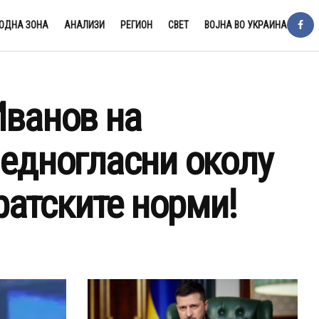
ОДНА ЗОНА
АНАЛИЗИ
РЕГИОН
СВЕТ
ВОЈНА ВО УКРАИНА
Иванов на
 едногласни околу
атските норми!