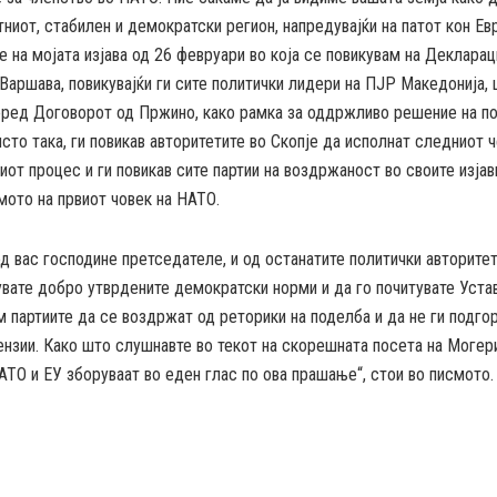
ниот, стабилен и демократски регион, напредувајќи на патот кон Евр
е на мојата изјава од 26 февруари во која се повикувам на Деклара
Варшава, повикувајќи ги сите политички лидери на ПЈР Македонија,
оред Договорот од Пржино, како рамка за оддржливо решение на п
 исто така, ги повикав авторитетите во Скопје да исполнат следниот 
от процес и ги повикав сите партии на воздржаност во своите изјави
мото на првиот човек на НАТО.
д вас господине претседателе, и од останатите политички авторитет
увате добро утврдените демократски норми и да го почитувате Устав
м партиите да се воздржат од реторики на поделба и да не ги подго
ензии. Како што слушнавте во текот на скорешната посета на Могер
АТО и ЕУ зборуваат во еден глас по ова прашање“, стои во писмото.