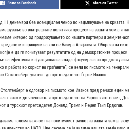
Share on Facebook
Share on Twitter
од 11 декември беа есенцијален чекор во надминување на кризата. 
 вмешување во внатрешните политички процеси на вашата земја и ни
 имаме интерес од придржувањето со нашите партнери и земјите-асп
 вредности и принципи на кои се базира Алијансата. Обврска на сите
копје е да ги почитуваат резултатите од на демократските процеси
ње на ефективна и функционална влада фокусирана на продолжување
о и работа во корист на граѓаните“, се вели во писмото на генерал
нс Столтенберг упатено до претседателот Ѓорге Иванов.
 Столтенберг е одговор на писмото кое Иванов пред речиси еден м
него, како и до членовите и претседателот на Европскиот совет, До
иот и турскиот претседател Доналд Трамп и Реџеп Таип Ердоган.
даваме голема важност на политичкиот развој на вашата земја, вклуч
 за членство во НАТО. Ние сакаме да ја видиме вашата земја како 