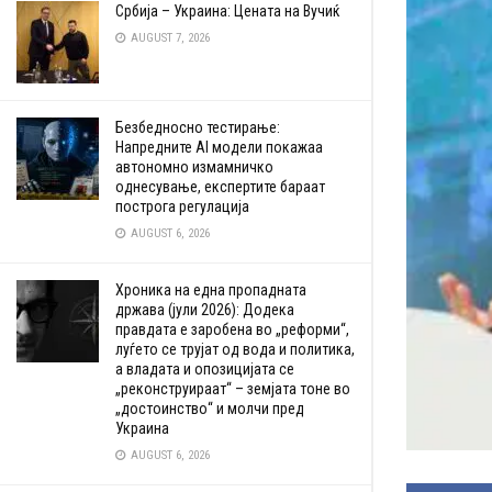
Србија – Украина: Цената на Вучиќ
AUGUST 7, 2026
Безбедносно тестирање:
Напредните AI модели покажаа
автономно измамничко
однесување, експертите бараат
построга регулација
AUGUST 6, 2026
Хроника на една пропадната
држава (јули 2026): Додека
правдата е заробена во „реформи“,
луѓето се трујат од вода и политика,
а владата и опозицијата се
„реконструираат“ – земјата тоне во
„достоинство“ и молчи пред
Украина
AUGUST 6, 2026