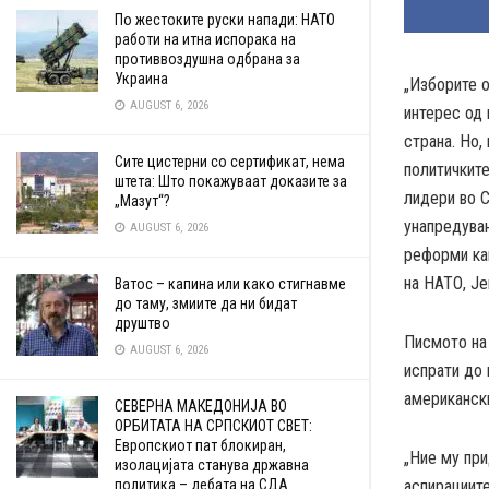
По жестоките руски напади: НАТО
работи на итна испорака на
противвоздушна одбрана за
Украина
„Изборите 
AUGUST 6, 2026
интерес од
страна. Но,
Сите цистерни со сертификат, нема
политичките
штета: Што покажуваат доказите за
лидери во С
„Мазут“?
унапредува
AUGUST 6, 2026
реформи как
на НАТО, Је
Ватос – капина или како стигнавме
до таму, змиите да ни бидат
друштво
Писмото на
AUGUST 6, 2026
испрати до 
американск
СЕВЕРНА МАКЕДОНИЈА ВО
ОРБИТАТА НА СРПСКИОТ СВЕТ:
Европскиот пат блокиран,
„Ние му при
изолацијата станува државна
аспирациите
политика – дебата на СДА