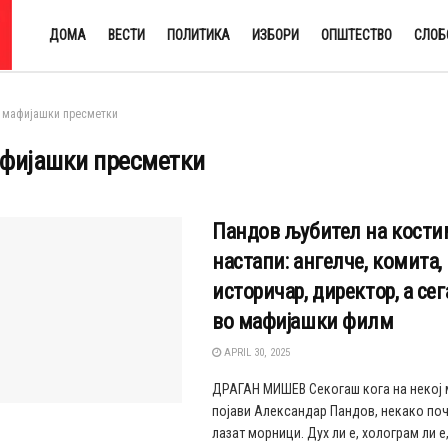
ДОМА
ВЕСТИ
ПОЛИТИКА
ИЗБОРИ
ОПШТЕСТВО
СЛОБ
мафијашки пресметки
фијашки пресметки
Пандов љубител на кост
настапи: ангелче, комита,
историчар, директор, а сег
во мафијашки филм
APRIL 30, 2025
ДРАГАН МИШЕВ Секогаш кога на некој 
појави Александар Пандов, некако поч
лазат морници. Дух ли е, холограм ли е