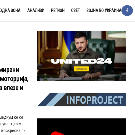
ОДНА ЗОНА
АНАЛИЗИ
РЕГИОН
СВЕТ
ВОЈНА ВО УКРАИНА
имирани
 моторџија,
а влезе и
медиум ќе се
нуваат да ме
, воскресна ли,