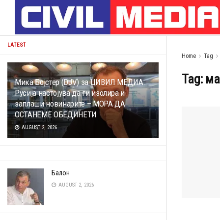
LATEST
Home
Tag
Tag:
ма
Мика Бојстер (DJV) за ЦИВИЛ МЕДИА:
Русија настојува да ги изолира и
заплаши новинарите – МОРА ДА
ОСТАНЕМЕ ОБЕДИНЕТИ
AUGUST 2, 2026
Балон
AUGUST 2, 2026