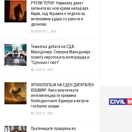
РУСКИ ТЕРОР: Најмалку девет
загинати во нов крвав напад врз
Кијив, зад Украина е недела на
интензивни удари со ракети и
дронови
AUGUST 1, 2026
Тематска дебата на СДА
Македонија: Северна Македонија
помеѓу европската интеграција и
“Српскиот свет”
JULY 31, 2026
ХРОНОЛОГИЈА НА ЕДЕН ДИГИТАЛЕН
КОШМАР: Како вештачката
интелигенција ги премина
безбедносните бариери и вклучи
глобален аларм
JULY 31, 2026
Пратениците прашуваа во