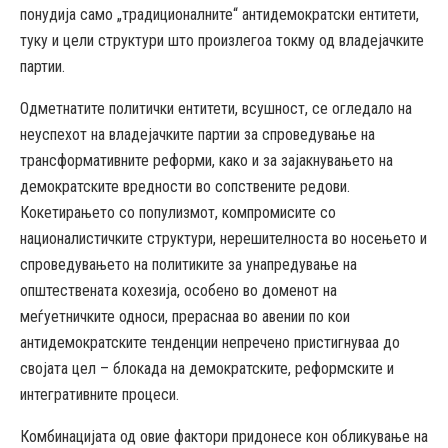
понудија само „традиционалните“ антидемократски ентитети,
туку и цели структури што произлегоа токму од владејачките
партии.
Одметнатите политички ентитети, всушност, се огледало на
неуспехот на владејачките партии за спроведување на
трансформативните реформи, како и за зајакнувањето на
демократските вредности во сопствените редови.
Кокетирањето со популизмот, компромисите со
националистичките структури, нерешителноста во носењето и
спроведувањето на политиките за унапредување на
општествената кохезија, особено во доменот на
меѓуетничките односи, прераснаа во авении по кои
антидемократските тенденции непречено пристигнуваа до
својата цел – блокада на демократските, реформските и
интегративните процеси.
Комбинацијата од овие фактори придонесе кон обликување на