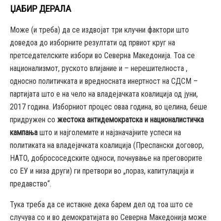
ЏАБИР ДЕРАЛА
Може (и треба) да се издвојат три клучни фактори што
доведоа до изборните резултати од првиот круг на
претседателските избори во Северна Македонија. Тоа се
национализмот, руското влијание и – нерешителноста ,
односно политичката и вредносната инертност на СДСМ –
партијата што е на чело на владејачката коалиција од јуни,
2017 година. Изборниот процес оваа година, во целина, беше
придружен со
жестока антидемократска и националистичка
кампања
што и најголемите и најзначајните успеси на
политиката на владејачката коалиција (Преспански договор,
НАТО, добрососедските односи, почнување на преговорите
со ЕУ и низа други) ги претвори во „пораз, капитулација и
предавство“.
Тука треба да се истакне дека барем дел од тоа што се
случува со и во демократијата во Северна Македонија може