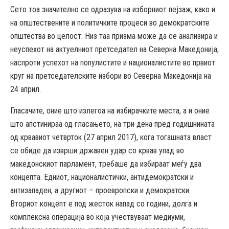
Сето тоа значително се одразува на изборниот пејзаж, како и
на општествените и политичките процеси во демократските
општества во целост. Низ таа призма може да се анализира и
неуспехот на актуелниот претседател на Северна Македонија,
наспроти успехот на популистите и националистите во првиот
круг на претседателските избори во Северна Македонија на
24 април.
Гласачите, оние што излегоа на избирачките места, а и оние
што апстинираа од гласањето, на три дена пред годишнината
од крвавиот четврток (27 април 2017), кога тогашната власт
се обиде да изврши државен удар со крвав упад во
македонскиот парламент, требаше да избираат меѓу два
концепта. Едниот, националистички, антидемократски и
антизападен, а другиот – проевропски и демократски.
Вториот концепт е под жесток напад со години, долга и
комплексна операција во која учествуваат медиуми,