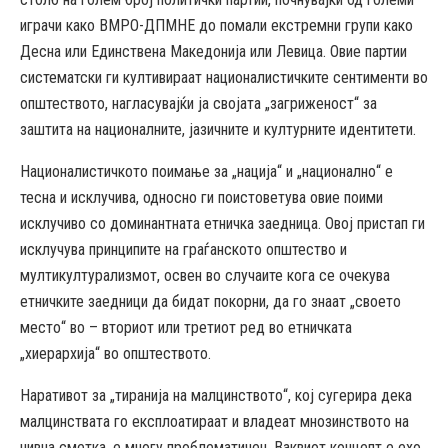
играчи како ВМРО-ДПМНЕ до помали екстремни групи како
Десна или Единствена Македонија или Левица. Овие партии
систематски ги култивираат националистичките сентименти во
општеството, нагласувајќи ја својата „загриженост“ за
заштита на националните, јазичните и културните идентитети.
Националистичкото поимање за „нација“ и „национално“ е
тесна и исклучива, односно ги поистоветува овие поими
исклучиво со доминантната етничка заедница. Овој пристап ги
исклучува принципите на граѓанското општество и
мултикултурализмот, освен во случаите кога се очекува
етничките заедници да бидат покорни, да го знаат „своето
место“ во – вториот или третиот ред во етничката
„хиерархија“ во општеството.
Наративот за „тиранија на малцинството“, кој сугерира дека
малцинствата го експлоатираат и владеат мнозинството на
нивна сметка, е многу проблематичен. Ваквиот концепт е ехо