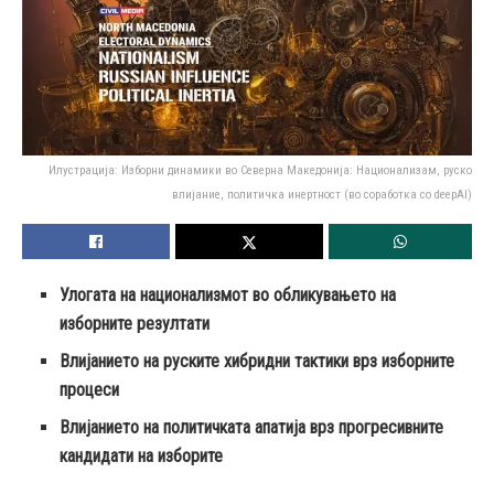
Илустрација: Изборни динамики во Северна Македонија: Национализам, руско
влијание, политичка инертност (во соработка со deepAI)
Улогата на национализмот во обликувањето на
изборните резултати
Влијанието на руските хибридни тактики врз изборните
процеси
Влијанието на политичката апатија врз прогресивните
кандидати на изборите