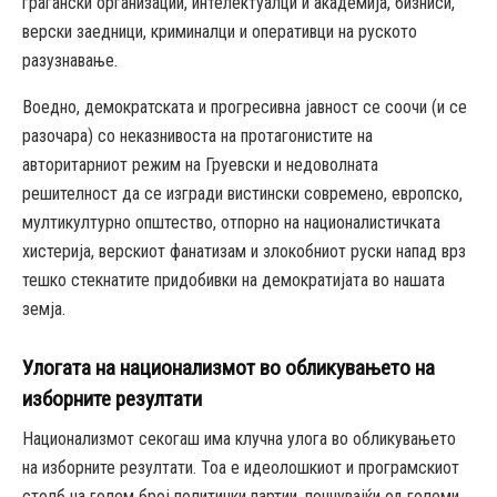
граѓански организации, интелектуалци и академија, бизниси,
верски заедници, криминалци и оперативци на руското
разузнавање.
Воедно, демократската и прогресивна јавност се соочи (и се
разочара) со неказнивоста на протагонистите на
авторитарниот режим на Груевски и недоволната
решителност да се изгради вистински современо, европско,
мултикултурно општество, отпорно на националистичката
хистерија, верскиот фанатизам и злокобниот руски напад врз
тешко стекнатите придобивки на демократијата во нашата
земја.
Улогата на национализмот во обликувањето на
изборните резултати
Национализмот секогаш има клучна улога во обликувањето
на изборните резултати. Тоа е идеолошкиот и програмскиот
столб на голем број политички партии, почнувајќи од големи