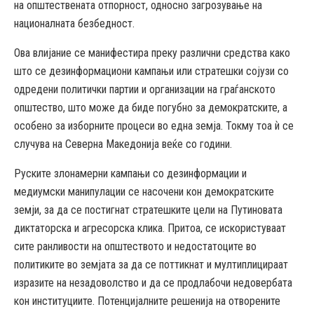
на општествената отпорност, односно загрозување на
националната безбедност.
Ова влијание се манифестира преку различни средства како
што се дезинформациони кампањи или стратешки сојузи со
одредени политички партии и организации на граѓанското
општество, што може да биде погубно за демократските, а
особено за изборните процеси во една земја. Токму тоа ѝ се
случува на Северна Македонија веќе со години.
Руските злонамерни кампањи со дезинформации и
медиумски манипулации се насочени кон демократските
земји, за да се постигнат стратешките цели на Путиновата
диктаторска и агресорска клика. Притоа, се искористуваат
сите ранливости на општеството и недостатоците во
политиките во земјата за да се поттикнат и мултиплицираат
изразите на незадоволство и да се продлабочи недовербата
кон институциите. Потенцијалните решенија на отворените