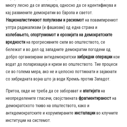
многу лесно да се аплицира, односно да се идентификува и
кај развиените демократии во Европа и светот.
Националистичкиот популизам и расизмот
на повампирениот
ултра радикализам (и фашизам) од една страна и
колебањето, опортунизмот и ерозијата на демократските
вредности
на прогресивните сили во општеството, се
бележат и во дел од западните демократии погодени од
добро организирани антидемократски
хибридни операции
кои
водат до поларизација и кризи во општеството. Тие процеси
се во голема мера, ако не и целосно поттикнати и зајакнати
со хибридната војна што ја води Кремљ против Западот.
Притоа, овде не треба да се заборават и
апатијата
на
неопределените гласачи, својствената
фрагментираност
на
демократското ткиво на општеството, како и
антидемократските и корумпираните
инсталации
во клучните
институции на системот.