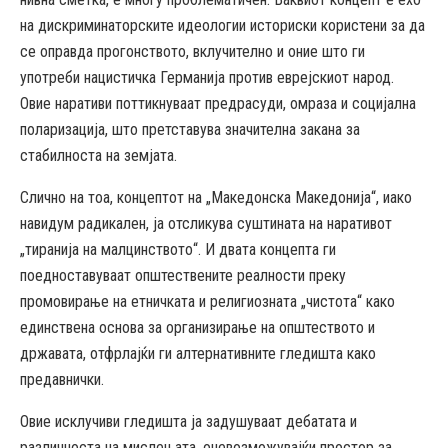
на дискриминаторските идеологии историски користени за да
се оправда прогонството, вклучително и оние што ги
употреби нацистичка Германија против еврејскиот народ.
Овие наративи поттикнуваат предрасуди, омраза и социјална
поларизација, што претставува значителна закана за
стабилноста на земјата.
Слично на тоа, концептот на „Македонска Македонија“, иако
навидум радикален, ја отсликува суштината на наративот
„тиранија на малцинството“. И двата концепта ги
поедноставуваат општествените реалности преку
промовирање на етничката и религиозната „чистота“ како
единствена основа за организирање на општеството и
државата, отфрлајќи ги алтернативните гледишта како
предавнички.
Овие исклучиви гледишта ја задушуваат дебатата и
различноста на мислењата, оневозможувајќи простор за