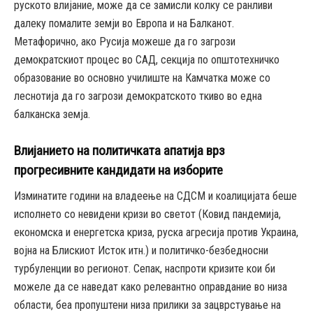
руското влијание, може да се замисли колку се ранливи
далеку помалите земји во Европа и на Балканот.
Метафорично, ако Русија можеше да го загрози
демократскиот процес во САД, секција по општотехничко
образование во основно училиште на Камчатка може со
леснотија да го загрози демократското ткиво во една
балканска земја.
Влијанието на политичката апатија врз
прогресивните кандидати на изборите
Изминатите години на владеење на СДСМ и коалицијата беше
исполнето со невидени кризи во светот (Ковид пандемија,
економска и енергетска криза, руска агресија против Украина,
војна на Блискиот Исток итн.) и политичко-безбедносни
турбуленции во регионот. Сепак, наспроти кризите кои би
можеле да се наведат како релевантно оправдание во низа
области, беа пропуштени низа прилики за зацврстување на