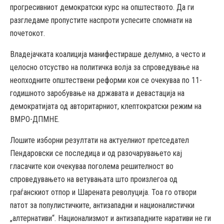
прогресивниот демократски курс на општеството. Да ги
разгледаме пропустите наспроти успесите спомнати на
почетокот.
Владејачката коалиција манифестираше делумно, а често и
целосно отсуство на политичка волја за спроведување на
неопходните општествени реформи кои се очекуваа по 11-
годишното заробување на државата и девастација на
демократијата од авторитарниот, клептократски режим на
ВМРО-ДПМНЕ.
Лошите изборни резултати на актуелниот претседател
Пендаровски се последица и од разочарувањето кај
гласачите кои очекуваа поголема решителност во
спроведувањето на ветувањата што произлегоа од
граѓанскиот отпор и Шарената револуција. Тоа го отвори
патот за популистичките, антизападни и националистички
„алтернативи“. Национализмот и антизападните наративи не ги