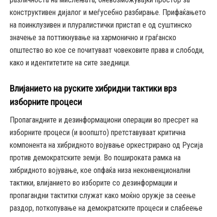
конструктивен дијалог и меѓусебно разбирање. Прифаќањето
на поинклузивен и плуралистички пристап е од суштинско
значење за поттикнување на хармонично и граѓанско
општество во кое се почитуваат човековите права и слободи,
како и идентитетите на сите заедници.
Влијанието на руските хибридни тактики врз
изборните процеси
Пропагандните и дезинформациони операции во пресрет на
изборните процеси (и воопшто) претставуваат критична
компонента на хибридното војување оркестрирано од Русија
против демократските земји. Во пошироката рамка на
хибридното војување, кое опфаќа низа неконвенционални
тактики, влијанието во изборите со дезинформации и
пропагандни тактитки служат како моќно оружје за сеење
раздор, поткопување на демократските процеси и слабеење