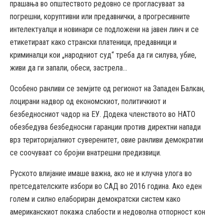
прашања во општеството редовно се прогласуваат за
погрешни, коруптивни или предавнички, а прогресивните
интелектуалци и новинари се подложени на јавен линч и се
етикетираат како странски платеници, предавници и
криминалци кои „народниот суд“ треба да ги силува, убие,
живи да ги запали, обеси, застрела…
Особено ранливи се земјите од регионот на Западен Балкан,
лоцирани надвор од економскиот, политичкиот и
безбедносниот чадор на ЕУ. Додека членството во НАТО
обезбедува безбедносни гаранции против директни напади
врз територијалниот суверенитет, овие ранливи демократии
се соочуваат со бројни внатрешни предизвици.
Руското влијание имаше важна, ако не и клучна улога во
претседателските избори во САД во 2016 година. Ако еден
голем и силно елабориран демократски систем како
американскиот покажа слабости и недоволна отпорност кон