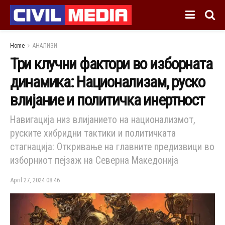
Home
АНАЛИЗИ
Три клучни фактори во изборната
динамика: Национализам, руско
влијание и политичка инертност
Навигација низ влијанието на национализмот,
руските хибридни тактики и политичката
стагнација: Откривање на главните предизвици во
изборниот пејзаж на Северна Македонија
April 27, 2024 08:46