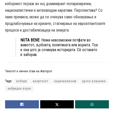
изборниот пејзаж во кој доминираат поларизирачки,
националистички и антизападни наративи. Перспектива? Со
овие премиси, може да се очекува само обновување и
продлабочување на кризите, стагнирање на евроатлантските
процеси и дестабилизација на земјата.
NOTA BENE
: Нема невозможни потфати во
животот, љубовта, политиката или војната. Тоа
е она што ја сочинува историјата. Сè останато
е заборав.
Текстот е личен став на Авторот.
Tags:
избори
инертност
национализам
руско влијание
хибридна војна