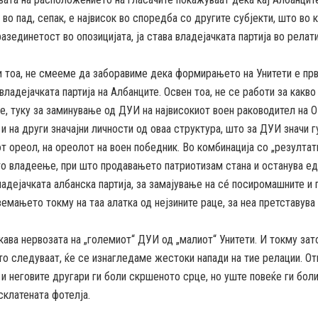
 во пад, сепак, е највисок во споредба со другите субјекти, што во 
азединетост во опозицијата, ја става владејачката партија во рела
и тоа, не смееме да заборавиме дека формирањето на Унитети е пр
владејачката партија на Албанците. Освен тоа, не се работи за какво
, туку за заминување од ДУИ на највисокиот воен раководител на О
 и на други значајни личности од оваа структура, што за ДУИ значи 
т ореол, на ореолот на воен победник. Во комбинација со „резултат
о владеење, при што продавањето патриотизам стана и останува ед
ладејачката албанска партија, за замајување на сé посиромашните и 
земањето токму на таа алатка од нејзините раце, за неа претставува
кава нервозата на „големиот“ ДУИ од „малиот“ Унитети. И токму зато
о следуваат, ќе се изнагледаме жестоки напади на тие релации. Оти
и неговите другари ги боли скршеното срце, но уште повеќе ги бол
склатената фотелја.