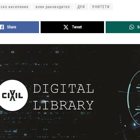
нско население
воен раководител
ДУИ
УНИТЕТИ
Share
Tweet
S