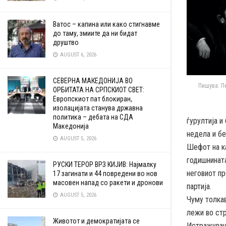
Ватос – капина или како стигнавме
до таму, змиите да ни бидат
друштво
AUGUST 6, 2026
СЕВЕРНА МАКЕДОНИЈА ВО
Пишува: П
ОРБИТАТА НА СРПСКИОТ СВЕТ:
Европскиот пат блокиран,
изолацијата станува државна
политика – дебата на СДА
ѓурултија и
Македонија
недела и бе
AUGUST 5, 2026
Шефот на ка
годишнината
РУСКИ ТЕРОР ВРЗ КИЈИВ: Најмалку
неговиот пр
17 загинати и 44 повредени во нов
масовен напад со ракети и дронови
партија.
AUGUST 5, 2026
Чуму толка
лежи во стр
Животот и демократијата се
Истражувања