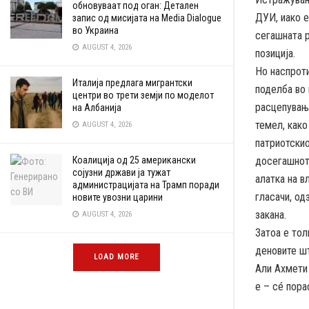
обновуваат под оган: Детален
ДУИ, иако е
запис од мисијата на Media Dialogue
во Украина
сегашната р
AUGUST 4, 2026
позиција.
Но наспрот
Италија предлага мигрантски
поделба во 
центри во трети земји по моделот
расцепување
на Албанија
темел, како
AUGUST 4, 2026
патриотскио
Коалиција од 25 американски
досегашнот
сојузни држави ја тужат
алатка на в
администрацијата на Трамп поради
гласачи, од
новите увозни царини
закана.
AUGUST 4, 2026
Затоа е тол
деновите шт
LOAD MORE
Али Ахмети 
е – сé пора