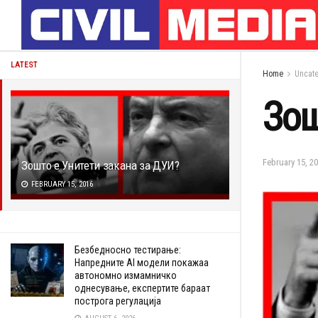
LATEST
Home
Uncat
Зош
February 15, 2
Зошто е Унитети закана за ДУИ?
FEBRUARY 15, 2016
Безбедносно тестирање:
Напредните AI модели покажаа
автономно измамничко
однесување, експертите бараат
построга регулација