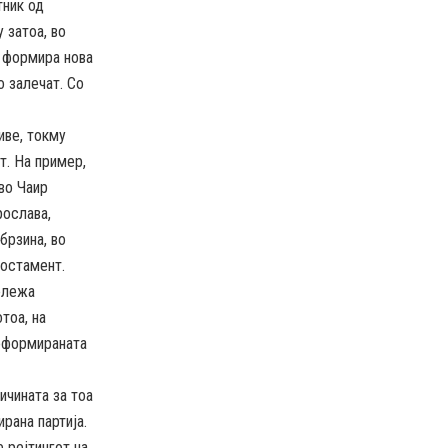
тник од
 затоа, во
а формира нова
о залечат. Со
иве, токму
т. На пример,
во Чаир
рослава,
брзина, во
постамент.
бележа
тоа, на
воформираната
ичината за тоа
рана партија.
 рејтингот на