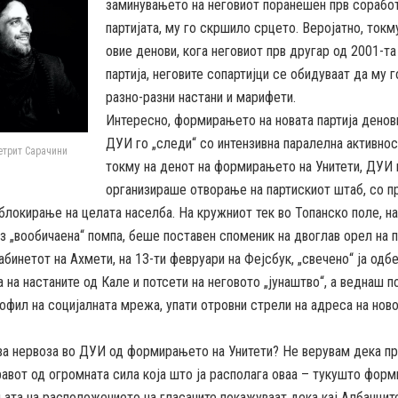
заминувањето на неговиот поранешен прв сорабо
партијата, му го скршило срцето. Веројатно, токму
овие денови, кога неговиот прв другар од 2001-т
партија, неговите сопартијци се обидуваат да му г
разно-разни настани и марифети.
Интересно, формирањето на новата партија денов
ДУИ го „следи“ со интензивна паралелна активнос
етрит Сарачини
токму на денот на формирањето на Унитети, ДУИ 
организираше отворање на партискиот штаб, со п
 блокирање на целата населба. На кружниот тек во Топанско поле, на
з „вообичаена“ помпа, беше поставен споменик на двоглав орел на 
бинетот на Ахмети, на 13-ти февруари на Фејсбук, „свечено“ ја од
 на настаните од Кале и потсети на неговото „јунаштво“, а веднаш по
офил на социјалната мрежа, упати отровни стрели на адреса на но
ва нервоза во ДУИ од формирањето на Унитети? Не верувам дека пр
авот од огромната сила која што ја располага оваа – тукушто форми
та на расположението на гласачите покажуваат дека кај Албанците