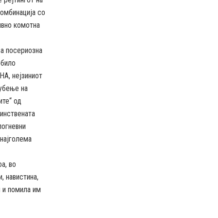
комбинација со
тивно комотна
ва посериозна
 било
НА, нејзиниот
губење на
ите“ од
инствената
погневни
 најголема
а, во
, навистина,
и и помила им