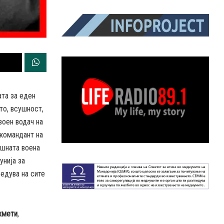
ата за еден
што, всушност,
воен водач на
 командант на
ешната воена
унија за
бедува на сите
хмети
,