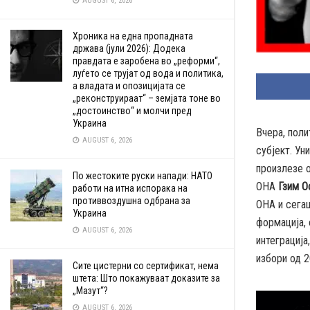
AUGUST 6, 2026
Хроника на една пропадната
држава (јули 2026): Додека
правдата е заробена во „реформи“,
луѓето се трујат од вода и политика,
а владата и опозицијата се
„реконструираат“ – земјата тоне во
„достоинство“ и молчи пред
Украина
Вчера, поли
AUGUST 6, 2026
субјект. Ун
произлезе 
По жестоките руски напади: НАТО
ОНА
Гзим О
работи на итна испорака на
противвоздушна одбрана за
ОНА и сега
Украина
формација, 
AUGUST 6, 2026
интеграција
избори од 2
Сите цистерни со сертификат, нема
штета: Што покажуваат доказите за
„Мазут“?
AUGUST 6, 2026