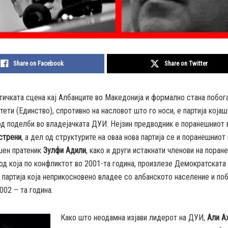
Share on Facebook
Share on Twitter
тичката сцена кај Албанците во Македонија и формално стана побог
итети (Единство), спротивно на насловот што го носи, е партија која
од поделби во владејачката ДУИ.
Нејзин предводник е поранешниот 
стрени
, а дел од структурите на оваа нова партија се и поранешниот
шен пратеник
Зулфи Адили
, како и други истакнати членови на поран
од која по конфликтот во 2001-та година, произлезе Демократската 
, партија која неприкосновено владее со албанското население и по
002 – та година.
Како што неодамна изјави лидерот на ДУИ,
Али А