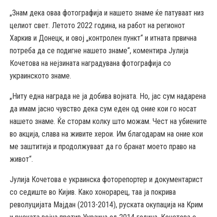
„Знам дека оваа фотографија и нашето знаме ќе патуваат низ
целиот свет. Летото 2022 година, на работ на регионот
Харкив и Донецк, и овој „контролен пункт“ и итната првична
потреба да се подигне нашето знаме“, коментира Јулија
Кочетова на нејзината наградувана фотографија со
украинското знаме.
„Ниту една награда не ја добива војната. Но, јас сум надарена
да имам јасно чувство дека сум еден од оние кои го носат
нашето знаме. Ќе сторам колку што можам. Чест на убиените
во акција, слава на живите херои. Им благодарам на оние кои
ме заштитија и продолжуваат да го бранат моето право на
живот“.
Јулија Кочетова е украинска фоторепортер и документарист
со седиште во Кијив. Како хонорарец, таа ја покрива
револуцијата Мајдан (2013-2014), руската окупација на Крим