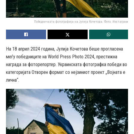
Победничката фотографија на Јулија Кочетова. Фото: Инстаграм
На 18 април 2024 година, Јулија Кочетова беше прогласена
меѓу победниците на World Press Photo 2024, престижна
награда за фоторепортер. Украинската фотографка победи во
категоријата Отворен формат со нејзиниот проект „Војната е
лична“.