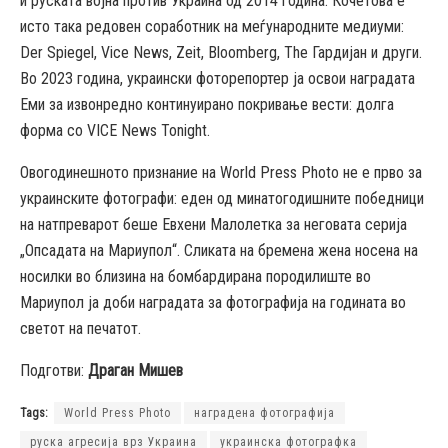
и руската војна против Украина од 2014 година. Кочетова е
исто така редовен соработник на меѓународните медиуми:
Der Spiegel, Vice News, Zeit, Bloomberg, The Гардијан и други.
Во 2023 година, украински фоторепортер ја освои наградата
Еми за извонредно континуирано покривање вести: долга
форма со VICE News Tonight.
Овогодинешното признание на World Press Photo не е прво за
украинските фотографи: еден од минатогодишните победници
на натпреварот беше Евхени Малолетка за неговата серија
„Опсадата на Мариупол“. Сликата на бремена жена носена на
носилки во близина на бомбардирана породилиште во
Мариупол ја доби наградата за фотографија на годината во
светот на печатот.
Подготви:
Драган Мишев
Tags:
World Press Photo
наградена фотографија
руска агресија врз Украина
украинска фотографка