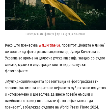
Победничката фотографија на Јулија Кочетова
Како што пренесува
war.ukraine.ua
, проектот „Војната е лична“
се состои од фотографии направени од Јулија Кочетова во
Украина во време на целосна руска инвазија, заедно со аудио
снимки, музика и илустрации кои ги надополнуваат
фотографиите.
„Мултидисциплинарната презентација на фотографката ги
заснова фактите за војната во нејзиното субјективно искуство
и истовремено и дозволува да внесе повеќе емоции и
симболика отколку што самите фотографии можат да
пренесат“, забележаа судиите на World Press Photo 2024.