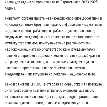
ќе понуди идеи и за креирањето на Стратегијата 2023-2025
година.
Понатаму, организацијата ќе ги реафирмира сите досегашни и
ќе создаде голем број нови пораки, информации и едукативни
содржини во кои граѓанките и граѓаните, јавните личности,
медиумите, академијата и граѓанското општество говорат за
мултикултурализмот, почитувањето на различностите и
недискриминацијата во општеството како фундаментални
човечки и европски вредности. Активностите подразбираат и
истражувачки активности, застапување и заеднички јавни
настапи со претставници на граѓанското општество,
академијата и институциите на локално и национално ниво.
Како и секогаш, ЦИВИЛ е отворен за соработка и ги повикува
сите прогресивни граѓанки и граѓани, експерти, уметници,
активисти и јавни личности да го дадат својот придонес кон
оваа иницијатива со споделување на идеи, искуства и