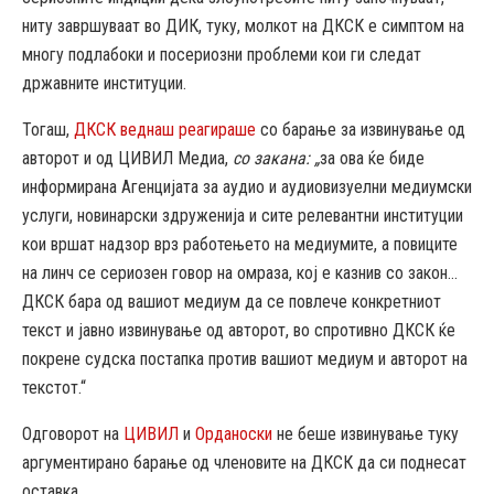
ниту завршуваат во ДИК, туку, молкот на ДКСК е симптом на
многу подлабоки и посериозни проблеми кои ги следат
државните институции.
Тогаш,
ДКСК веднаш реагираше
со барање за извинување од
авторот и од ЦИВИЛ Медиа,
со закана: „
за ова ќе биде
информирана Агенцијата за аудио и аудиовизуелни медиумски
услуги, новинарски здруженија и сите релевантни институции
кои вршат надзор врз работењето на медиумите, а повиците
на линч се сериозен говор на омраза, кој е казнив со закон…
ДКСК бара од вашиот медиум да се повлече конкретниот
текст и јавно извинување од авторот, во спротивно ДКСК ќе
покрене судска постапка против вашиот медиум и авторот на
текстот.“
Одговорот на
ЦИВИЛ
и
Орданоски
не беше извинување туку
аргументирано барање од членовите на ДКСК да си поднесат
оставка.