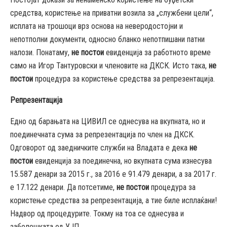
средства, користење на приватни возила за „службени цели“,
исплата на трошоци врз основа на неверодостојни и
непотполни документи, односно бланко непотпишани патни
налози. Понатаму,
не постои
евиденција за работното време
само на Игор Тантуровски и членовите на ДКСК. Исто така,
не
постои
процедура за користење средства за репрезентација.
Репрезентација
Едно од барањата на ЦИВИЛ се однесува на вкупната, но и
поединечната сума за репрезентација по член на ДКСК.
Одговорот од заедничките служби на Владата е дека
не
постои
евиденција за поединечна, но вкупната сума изнесува
15.587 денари за 2015 г., за 2016 е 91.479 денари, а за 2017 г.
е 17.122 денари. Да потсетиме,
не постои
процедура за
користење средства за репрезентација, а тие биле исплаќани!
Надвор од процедурите. Токму на тоа се однесува и
забелешката од УЈП.