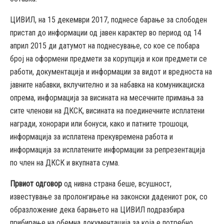
ЦИВИЛ, на 15 декември 2017, поднесе барање за слободен
пристап до информации од јавен карактер во период од 14
април 2015 ди датумот на поднесување, со кое се побара
број на оформени предмети за корупција и кои предмети се
работи, документација и информации за видот и вредноста на
јавните набавки, вклучително и за набавка на комуникациска
опрема, информација за висината на месечните примања за
сите членови на ДКСК, висината на поединечните исплатени
награди, хонорари или бонуси, како и патните трошоци,
информација за исплатена прекувремена работа и
информација за исплатените информации за репрезентација
по член на ДКСК и вкупната сума.
Првиот одговор
од нивна страна беше, всушност,
известување за пролонгирање на законски дадениот рок, со
образложение дека барањето на ЦИВИЛ подразбира
прибирање на обемна документација за која е потребно