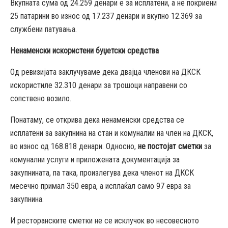
Вкупната сума од 24.259 денари е за исплатени, а не покриени
25 патарини во износ од 17.237 денари и вкупно 12.369 за
службени патувања.
Ненаменски искористени буџетски средства
Од ревизијата заклучуваме дека двајца членови на ДКСК
искористиле 32.310 денари за трошоци направени со
сопствено возило.
Понатаму, се открива дека ненаменски средства се
исплатени за закупнина на стан и комуналии на член на ДКСК,
во износ од 168.818 денари. Односно,
не постојат сметки
за
комунални услуги и приложената документација за
закупнината, па така, произлегува дека членот на ДКСК
месечно примал 350 евра, а исплаќал само 97 евра за
закупнина.
И ресторанските сметки не се исклучок во несовесното