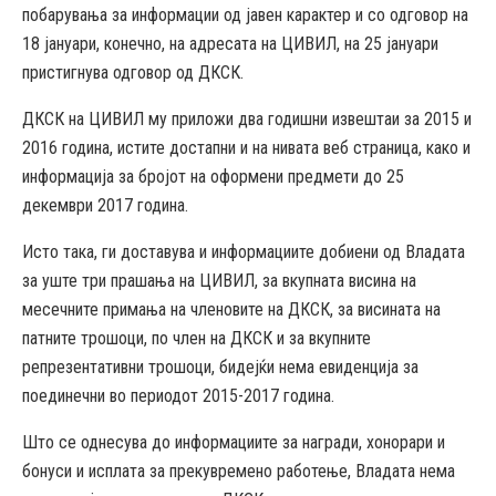
побарувања за информации од јавен карактер и со одговор на
18 јануари, конечно, на адресата на ЦИВИЛ, на 25 јануари
пристигнува одговор од ДКСК.
ДКСК на ЦИВИЛ му приложи два годишни извештаи за 2015 и
2016 година, истите достапни и на нивата веб страница, како и
информација за бројот на оформени предмети до 25
декември 2017 година.
Исто така, ги доставува и информациите добиени од Владата
за уште три прашања на ЦИВИЛ, за вкупната висина на
месечните примања на членовите на ДКСК, за висината на
патните трошоци, по член на ДКСК и за вкупните
репрезентативни трошоци, бидејќи нема евиденција за
поединечни во периодот 2015-2017 година.
Што се однесува до информациите за награди, хонорари и
бонуси и исплата за прекувремено работење, Владата нема