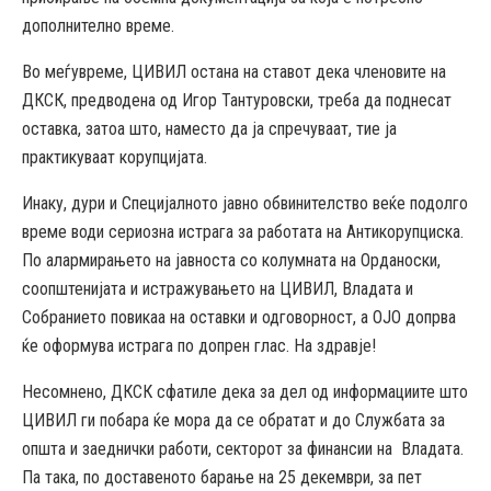
дополнително време.
Во меѓувреме, ЦИВИЛ остана на ставот дека членовите на
ДКСК, предводена од Игор Тантуровски, треба да поднесат
оставка, затоа што, наместо да ја спречуваат, тие ја
практикуваат корупцијата.
Инаку, дури и Специјалното јавно обвинителство веќе подолго
време води сериозна истрага за работата на Антикорупциска.
По алармирањето на јавноста со колумната на Орданоски,
соопштенијата и истражувањето на ЦИВИЛ, Владата и
Собранието повикаа на оставки и одговорност, а ОЈО допрва
ќе оформува истрага по допрен глас. На здравје!
Несомнено, ДКСК сфатиле дека за дел од информациите што
ЦИВИЛ ги побара ќе мора да се обратат и до Службата за
општа и заеднички работи, секторот за финансии на Владата.
Па така, по доставеното барање на 25 декември, за пет