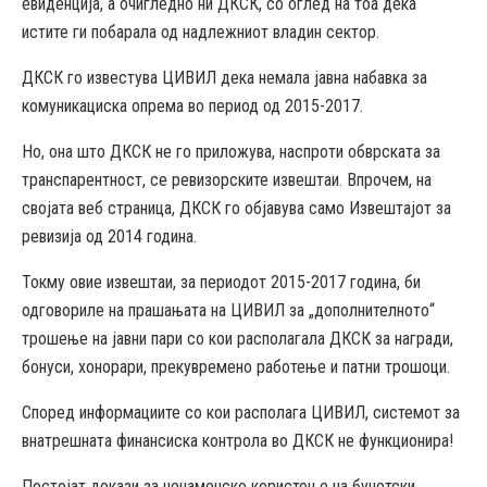
евиденција, а очигледно ни ДКСК, со оглед на тоа дека
истите ги побарала од надлежниот владин сектор.
ДКСК го известува ЦИВИЛ дека немала јавна набавка за
комуникациска опрема во период од 2015-2017.
Но, она што ДКСК не го приложува, наспроти обврската за
транспарентност, се ревизорските извештаи. Впрочем, на
својата веб страница, ДКСК го објавува само Извештајот за
ревизија од 2014 година.
Токму овие извештаи, за периодот 2015-2017 година, би
одговориле на прашањата на ЦИВИЛ за „дополнителното“
трошење на јавни пари со кои располагала ДКСК за награди,
бонуси, хонорари, прекувремено работење и патни трошоци.
Според информациите со кои располага ЦИВИЛ, системот за
внатрешната финансиска контрола во ДКСК не функционира!
Постојат докази за ненаменско користење на буџетски