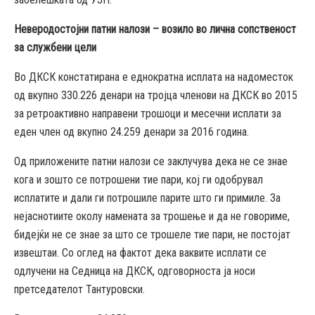
Неверодостојни патни налози – возило во лична сопственост
за службени цели
Во ДКСК констатирана е еднократна исплата на надоместок
од вкупно 330.226 денари на тројца членови на ДКСК во 2015
за ретроактивно направени трошоци и месечни исплати за
еден член од вкупно 24.259 денари за 2016 година.
Од приложените патни налози се заклучува дека не се знае
кога и зошто се потрошени тие пари, кој ги одобрувал
исплатите и дали ги потрошиле парите што ги примиле. За
нејаснотиите околу намената за трошење и да не говориме,
бидејќи не се знае за што се трошеле тие пари, не постојат
извештаи. Со оглед на фактот дека ваквите исплати се
одлучени на Седница на ДКСК, одговорноста ја носи
претседателот Тантуровски.