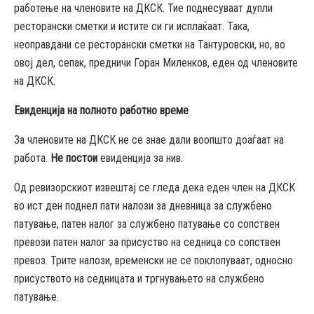
работење на членовите на ДКСК. Тие поднесуваат дупли
ресторански сметки и истите си ги исплаќаат. Така,
неоправдани се ресторански сметки на Тантуровски, но, во
овој дел, сепак, предничи Горан Миленков, еден од членовите
на ДКСК.
Евиденција на полното работно време
За членовите на ДКСК не се знае дали воопшто доаѓаат на
работа.
Не постои
евиденција за нив.
Од ревизорскиот извештај се гледа дека еден член на ДКСК
во ист ден поднел пати налози за дневница за службено
патување, патен налог за службено патување со сопствен
превози патен налог за присуство на седница со сопствен
превоз. Трите налози, временски не се поклопуваат, односно
присуството на седницата и тргнувањето на службено
патување.