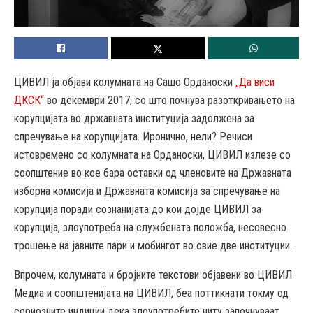
ЦИВИЛ ја објави колумната на Сашо Орданоски
„Да виси
ДКСК“
во декември 2017, со што почнува разоткривањето на
корупцијата во државната институција задолжена за
спречување на корупцијата. Иронично, нели? Речиси
истовремено со колумната на Орданоски, ЦИВИЛ излезе со
соопштение во кое бара оставки од членовите на Државната
изборна комисија и Државната комисија за спречување на
корупција поради сознанијата до кои дојде ЦИВИЛ за
корупција, злоупотреба на службената положба, несовесно
трошење на јавните пари и мобингот во овие две институции.
Впрочем, колумната и бројните текстови објавени во ЦИВИЛ
Медиа и соопштенијата на ЦИВИЛ, беа поттикнати токму од
сериозните индиции дека злоупотребите ниту започнуваат,