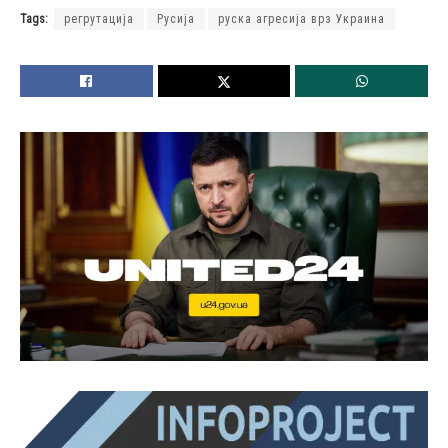
Tags:
регрутација
Русија
руска агресија врз Украина