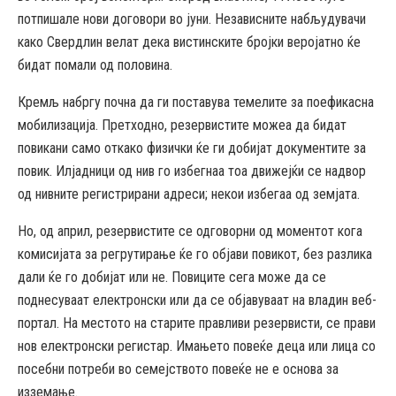
потпишале нови договори во јуни. Независните набљудувачи
како Свердлин велат дека вистинските бројки веројатно ќе
бидат помали од половина.
Кремљ набргу почна да ги поставува темелите за поефикасна
мобилизација. Претходно, резервистите можеа да бидат
повикани само откако физички ќе ги добијат документите за
повик. Илјадници од нив го избегнаа тоа движејќи се надвор
од нивните регистрирани адреси; некои избегаа од земјата.
Но, од април, резервистите се одговорни од моментот кога
комисијата за регрутирање ќе го објави повикот, без разлика
дали ќе го добијат или не. Повиците сега може да се
поднесуваат електронски или да се објавуваат на владин веб-
портал. На местото на старите правливи резервисти, се прави
нов електронски регистар. Имањето повеќе деца или лица со
посебни потреби во семејството повеќе не е основа за
изземање.