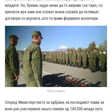
младите. Но, Кремљ најде начин да го направи тоа тајно, со
притисок врз оние кои служат воена служба да потпишат
договори со војската, што ги прави формално волонтери.
Руски регрути
Според Министерството за одбрана, на последниот повик за
воен рок учествувале нешто повеќе од 140.000 млади луѓе;