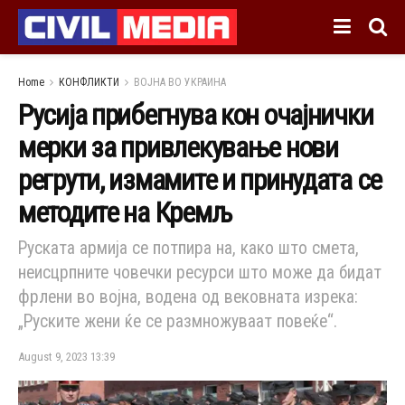
Home
КОНФЛИКТИ
ВОЈНА ВО УКРАИНА
Русија прибегнува кон очајнички
мерки за привлекување нови
регрути, измамите и принудата се
методите на Кремљ
Руската армија се потпира на, како што смета,
неисцрпните човечки ресурси што може да бидат
фрлени во војна, водена од вековната изрека:
„Руските жени ќе се размножуваат повеќе“.
August 9, 2023 13:39