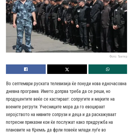
Фото: Твитер
Во септември руската телевизија ќе понуди нова едночасовна
дневна програма. Името допрва треба да се реши, но
продуцентите веќе се кастираат: сопругите и мајките на
воените регрути. Учесниците мора да го евоцираат
херојството на нивните сопрузи и деца и да раскажуваат
потресни приказни кои ќе послужат како придружба на
плановите на Кремљ да фрли повеќе млади луѓе во