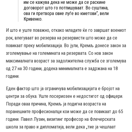
им се кажува дека не може да се раскине
договорот што го потпишуваат. Во суштина,
ова ги претвора овие луѓе во кметови“, вели
Кривенко.
И што е уште поважно, откако младите ќе го завршат воениот
рок, влегуваат во резерва на резервисти што може да се
повикаат преку мобилизација. Во јули, Кремљ донесе закон за
зголемување на големината на резервата. Со нов закон
максималната возраст за задолжителна служба се зголемува
од 27 на 30 години, додека минималната е задржана на 18
години.
Еден фактор што ја ограничува мобилизацијата е бројот на
центри за обука. Уште посериозен е недостигот од офицери.
Поради оваа причина, Кремљ ја подигна возраста на
поранешните професионалци кои може да се повикаат до 65
години. Павел Лузин, визитинг професор на Флечерската
школа за право и дипломатија, вели дека „тие ја чешлаат