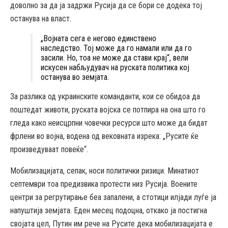
доволно за да ја задржи Русија да се бори се додека тој
останува на власт.
„Војната сега е негово единствено
наследство. Тој може да го намали или да го
засили. Но, тоа не може да стави крај“, вели
искусен набљудувач на руската политика кој
останува во земјата.
За разлика од украинските команданти, кои се обидоа да
поштедат животи, руската војска се потпира на она што го
гледа како неисцрпни човечки ресурси што може да бидат
фрлени во војна, водена од вековната изрека: „Русите ќе
произведуваат повеќе“.
Мобилизацијата, сепак, носи политички ризици. Минатиот
септември тоа предизвика протести низ Русија. Воените
центри за регрутирање беа запалени, а стотици илјади луѓе ја
напуштија земјата. Еден месец подоцна, откако ја постигна
својата цел, Путин им рече на Русите дека мобилизацијата е