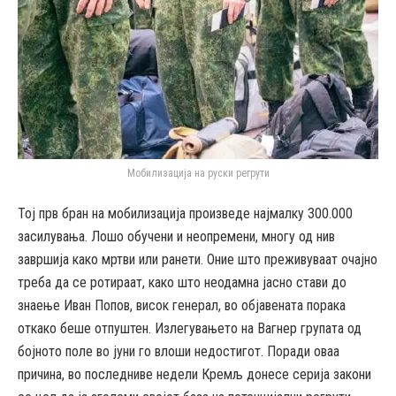
Мобилизација на руски регрути
Тој прв бран на мобилизација произведе најмалку 300.000
засилувања. Лошо обучени и неопремени, многу од нив
завршија како мртви или ранети. Оние што преживуваат очајно
треба да се ротираат, како што неодамна јасно стави до
знаење Иван Попов, висок генерал, во објавената порака
откако беше отпуштен. Излегувањето на Вагнер групата од
бојното поле во јуни го влоши недостигот. Поради оваа
причина, во последниве недели Кремљ донесе серија закони