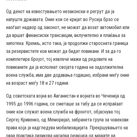
Од денот на известувањето незаконски е регрут да ја
напушти државата. Оние кои се кријат во Русија брзо се
наоѓаат надвор од законот, не можат да возат автомобил или
да вршат финансиски трансакции, вклучително и плаќања за
хипотека. Кремљ, исто така, ја продолжи старосната граница
за резервистите кои можат да бидат повикани. И за да го
комплетира бројот, тој извлече мажи од редовите на
повиканите да ја исполнат својата година на задолжителна
воена служба; има две додавања годишно, избрани меѓу оние
на возраст меѓу 18 и 27 години.
Од советската војна во Авганистан и војната во Чеченија од
1995 до 1996 година, се сметаше за табу да се испраќаат
оние кои служат воена служба на фронтот, објаснува тој.
Сергеј Кривенко, од Меморијал, забранета група за човекови
права која ја надгледува мобилизацијата. Прекршувањето на
оваа практика ризикува насилна реакција од мајките на