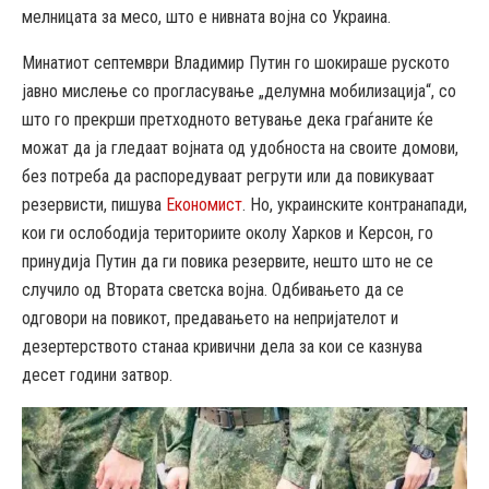
мелницата за месо, што е нивната војна со Украина.
Минатиот септември Владимир Путин го шокираше руското
јавно мислење со прогласување „делумна мобилизација“, со
што го прекрши претходното ветување дека граѓаните ќе
можат да ја гледаат војната од удобноста на своите домови,
без потреба да распоредуваат регрути или да повикуваат
резервисти, пишува
Економист
. Но, украинските контранапади,
кои ги ослободија териториите околу Харков и Керсон, го
принудија Путин да ги повика резервите, нешто што не се
случило од Втората светска војна. Одбивањето да се
одговори на повикот, предавањето на непријателот и
дезертерството станаа кривични дела за кои се казнува
десет години затвор.