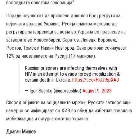
последната советска генерација“.
Поради неуспехот да привлече доволен број регрути за
нејзината војна во Украина, Русија планира масовно да
регрутира затвореници за војна во Украина со празнење на
затворите во Новосибирск, Саратов, Липецк, Воронеж,
Ростов, Томск и Нижни Новгород. Овие региони сочинуваат
12% од населението на Русија (17 милиони).
Russian prisoners are infecting themselves with
HIV in an attempt to evade forced mobilization &
certain death in Ukraine.
https://t.co/HklJt6pXAJ
— Igor Sushko (@igorsushko)
August 9, 2023
Според објавите на социјалните мрежи, Руските затвореници
намерно се инфицираат со ХИВ во обид да избегнат присилна
мобилизација и сигурна смрт во Украина.
Драган Мишев