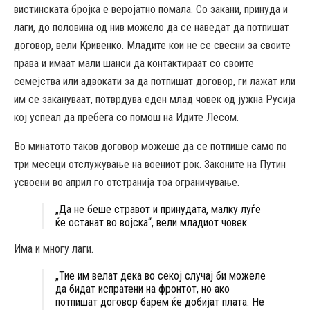
вистинската бројка е веројатно помала. Со закани, принуда и
лаги, до половина од нив можело да се наведат да потпишат
договор, вели Кривенко. Младите кои не се свесни за своите
права и имаат мали шанси да контактираат со своите
семејства или адвокати за да потпишат договор, ги лажат или
им се закануваат, потврдува еден млад човек од јужна Русија
кој успеал да пребега со помош на Идите Лесом.
Во минатото таков договор можеше да се потпише само по
три месеци отслужување на воениот рок. Законите на Путин
усвоени во април го отстранија тоа ограничување.
„Да не беше стравот и принудата, малку луѓе
ќе останат во војска“, вели младиот човек.
Има и многу лаги.
„Тие им велат дека во секој случај би можеле
да бидат испратени на фронтот, но ако
потпишат договор барем ќе добијат плата. Не