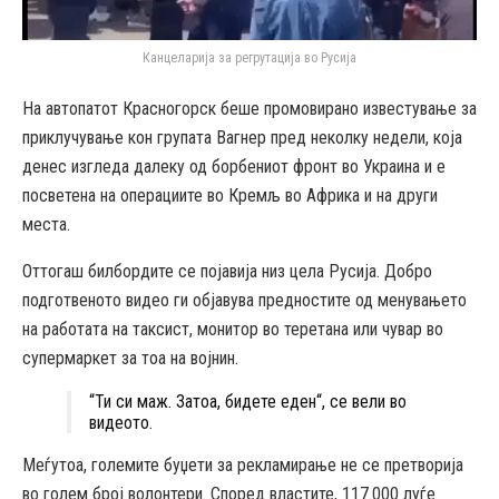
Канцеларија за регрутација во Русија
На автопатот Красногорск беше промовирано известување за
приклучување кон групата Вагнер пред неколку недели, која
денес изгледа далеку од борбениот фронт во Украина и е
посветена на операциите во Кремљ во Африка и на други
места.
Оттогаш билбордите се појавија низ цела Русија. Добро
подготвеното видео ги објавува предностите од менувањето
на работата на таксист, монитор во теретана или чувар во
супермаркет за тоа на војнин.
“Ти си маж. Затоа, бидете еден“, се вели во
видеото.
Меѓутоа, големите буџети за рекламирање не се претворија
во голем број волонтери. Според властите, 117.000 луѓе