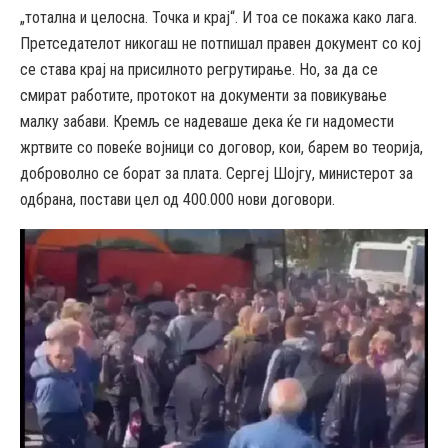
„тотална и целосна. Точка и крај“. И тоа се покажа како лага.
Претседателот никогаш не потпишал правен документ со кој
се става крај на присилното регрутирање. Но, за да се
смират работите, протокот на документи за повикување
малку забави. Кремљ се надеваше дека ќе ги надомести
жртвите со повеќе војници со договор, кои, барем во теорија,
доброволно се борат за плата. Сергеј Шојгу, министерот за
одбрана, постави цел од 400.000 нови договори.