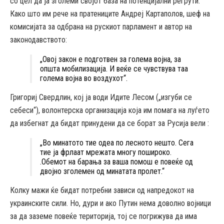
со цел да ја зголеми својот база на потенцијални регрути.
Како што им рече на пратениците Андреј Картаполов, шеф на
комисијата за одбрана на рускиот парламент и автор на
законодавството:
„Овој закон е подготвен за голема војна, за
општа мобилизација. И веќе се чувствува таа
голема војна во воздухот“.
Григориј Свердлин, кој ја води Идите Лесом („изгуби се
себеси“), волонтерска организација која им помага на луѓето
да избегнат да бидат принудени да се борат за Русија вели :
„Во минатото тие одеа по лесното нешто. Сега
тие ја фрлаат мрежата многу пошироко.
.Обемот на барања за ваша помош е повеќе од
двојно зголемен од минатата пролет.“
Колку мажи ќе бидат потребни зависи од напредокот на
украинските сили. Но, дури и ако Путин нема доволно војници
за да заземе повеќе територија, тој се погрижува да има